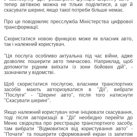
тепер автівкою можна не тільки поділитися, а ще й
скасувати шеринг, якщо такої потреби більше немає.
Про це повідомляє пресслужба Міністерства цифрової
трансформації.
Скористатися новою функцією може як власник авто,
так і належний користувач.
"Ця послуга особливо актуальна під час війни, адже
дозволяє пошерити авто тимчасово. Наприклад, щоб
допомогти рідним виїхати із зони бойових дій", -
зазначили у відомстві.
Щоб скористатися послугою, власники транспортних
засобів мають авторизуватися в "Дії", вибрати
"Послуги" - "Шеринг авто", після того натиснути
"Скасувати шеринг".
Якщо належний користувач хоче ініціювати скасування,
тоді після авторизації в "Дії" необхідно перейти до
Меню свідоцтва про реєстрацію транспортного засобу,
там вибрати "Відмовитися від користування авто" -
"Почати" та пошерити сформований екран із запитом