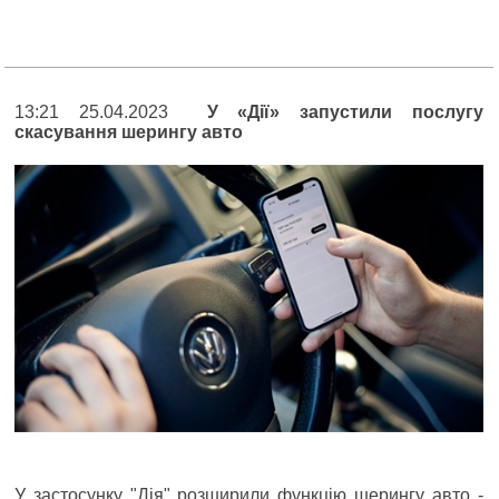
13:21 25.04.2023
У «Дії» запустили послугу
скасування шерингу авто
У застосунку "Дія" розширили функцію шерингу авто -