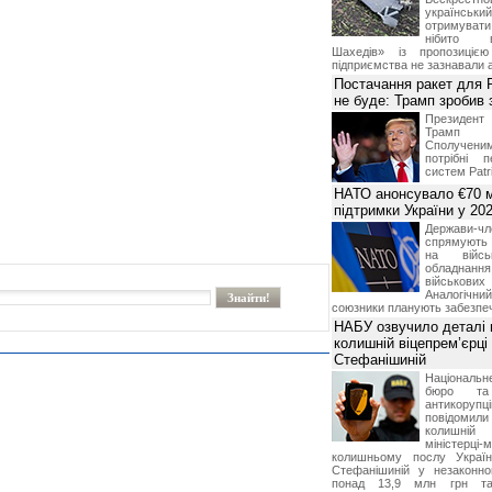
українськ
отримуват
нібито в
Шахедів» із пропозицією
підприємства не зазнавали а
Постачання ракет для Pa
не буде: Трамп зробив 
Президен
Трамп 
Сполучени
потрібні 
систем Patri
НАТО анонсувало €70 м
підтримки України у 202
Держави
спрямують 
на війсь
обладнанн
військови
Аналогічни
союзники планують забезпечи
НАБУ озвучило деталі 
колишній віцепрем’єрці
Стефанішиній
Національн
бюро та 
антикорупц
повідоми
колишній
міністерці-
колишньому послу Укра
Стефанішиній у незаконно
понад 13,9 млн грн та