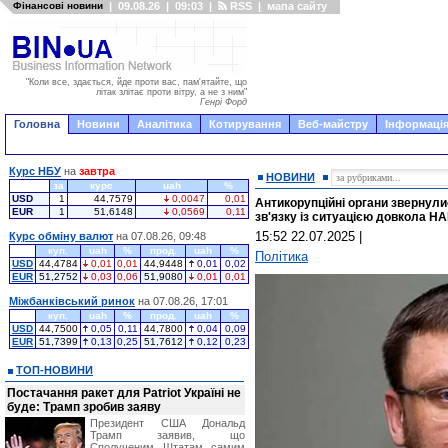
Фінансові новини
|
09.08.26
|
09:03
|
RSS
|
мапа сайту
"Коли все, здається, йде проти вас, пам'ятайте, що
літак злітає проти вітру, а не з ним"
Генрі Форд
Головна
Новини
Аналітика
Котирування
Веб-майстру
Інформація
Курс НБУ
на
завтра
НОВИНИ
за
курс
uah
%
USD
1
44,7579
0,0047
0,01
Антикорупційні органи звернули
EUR
1
51,6148
0,0569
0,11
зв'язку із ситуацією довкола Н
15:52 22.07.2025
|
Курс обміну валют
на 07.08.26, 09:48
куп.
uah
%
прод.
uah
%
Політика
USD
44,4784
0,01
0,01
44,9448
0,01
0,02
EUR
51,2752
0,03
0,06
51,9080
0,01
0,01
Міжбанківський ринок
на 07.08.26, 17:01
куп.
uah
%
прод.
uah
%
USD
44,7500
0,05
0,11
44,7800
0,04
0,09
EUR
51,7399
0,13
0,25
51,7612
0,12
0,23
ТОП-НОВИНИ
Постачання ракет для Patriot Україні не
буде: Трамп зробив заяву
Президент США Дональд
Трамп заявив, що
Сполученим Штатам самим