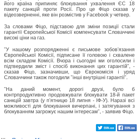
його країна припиняє блокування ухвалення ЄС 18
пакету санкцій проти Росії. Про це Фіцо сказав у
відеозверненні, яке він розмістив у Facebook у четвер.
За словами Фіцо, підставою для зміни позиції стали
гарантії Європейської Комісії компенсувати Словаччині
високі ціни на газ.
"У нашому розпорядженні є письмове зобов'язання
Європейської Комісії, підписане її головою і схвалене
всім складом Комісії. Вчора і сьогодні ми оголосили і
підтвердили зміст і спосіб виконання цих гарантій", -
сказав Фіцо, зазначивши, що Єврокомісія і уряд
Словаччини також погодили "інші внутрішні гарантії".
"На даний момент, дорогі друзі, було б
контрпродуктивно продовжувати блокувати 18-й пакет
санкцій завтра (у п'ятницю 18 липня - ІФ-У). Наразі всі
можливості для блокування вичерпані, і затягування з
блокуванням загрожує нашим інтересам", - заявив Фіцо.