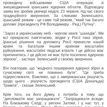
проведену військовими США операцію зі
знешкодження іранських ядерних об'єктів. Відповідну
заяву він зробив увечері неділі, 23 червня, під час свого
традиційного звернення. За словами Зеленського,
іранський режим - це саме той режим, "який так багато
допоміг (президенту РФ Володимиру. - Ред.) Путіну".
"Зараз в українському небі - чергові хвилі "шахедів". Ми
всі прекрасно пам'ятаємо, звідки у Росії така зброя.
Іранські рішення на допомогу Росії принесли нашій
країні та багатьом іншим країнам масштабні
руйнування, масштабні людські втрати. І це дійсно має
припинитись. І це дійсно не має бути посилено ядерною
зброєю", - застеріг Зеленський у своєму зверненні.
Він повторив, що "жодного поширення ядерної зброї в
сучасному світі не повинно бути". "Це треба
підкреслювати. Важливо, що є американська рішучість
щодо цього - рішучість президента (США Дональда)
Трампа", - сказав Зеленський.
Крім того, на його думку, є потреба в тому, що
"дипломатія має запрацювати". "Запрацювати всюди.
На Близькому Сході, у регіоні Затоки, і у нас тут, у