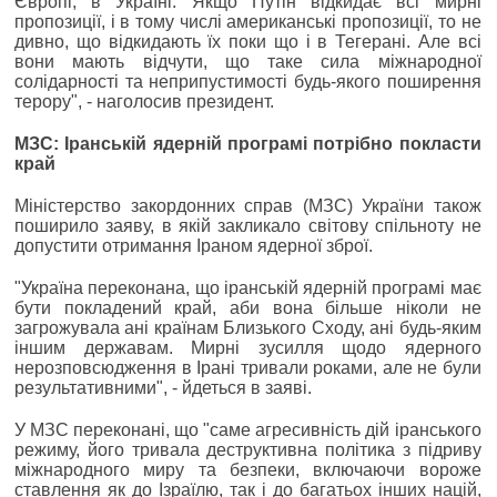
Європі, в Україні. Якщо Путін відкидає всі мирні
пропозиції, і в тому числі американські пропозиції, то не
дивно, що відкидають їх поки що і в Тегерані. Але всі
вони мають відчути, що таке сила міжнародної
солідарності та неприпустимості будь-якого поширення
терору", - наголосив президент.
МЗС: Іранській ядерній програмі потрібно покласти
край
Міністерство закордонних справ (МЗС) України також
поширило заяву, в якій закликало світову спільноту не
допустити отримання Іраном ядерної зброї.
"Україна переконана, що іранській ядерній програмі має
бути покладений край, аби вона більше ніколи не
загрожувала ані країнам Близького Сходу, ані будь-яким
іншим державам. Мирні зусилля щодо ядерного
нерозповсюдження в Ірані тривали роками, але не були
результативними", - йдеться в заяві.
У МЗС переконані, що "саме агресивність дій іранського
режиму, його тривала деструктивна політика з підриву
міжнародного миру та безпеки, включаючи вороже
ставлення як до Ізраїлю, так і до багатьох інших націй,