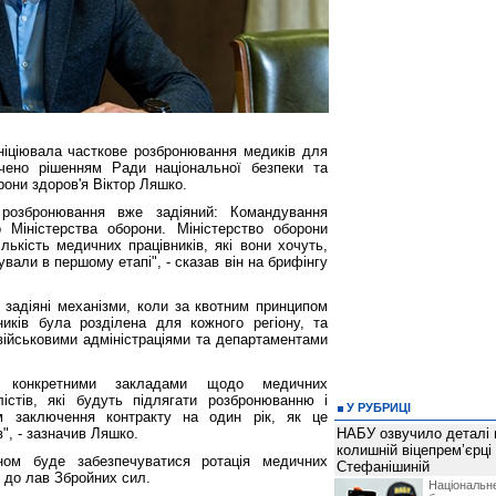
іціювала часткове розбронювання медиків для
ачено рішенням Ради національної безпеки та
рони здоров'я Віктор Ляшко.
розбронювання вже задіяний: Командування
Міністерства оборони. Міністерство оборони
лькість медичних працівників, які вони хочуть,
вали в першому етапі", - сказав він на брифінгу
 задіяні механізми, коли за квотним принципом
ників була розділена для кожного регіону, та
військовими адміністраціями та департаментами
 конкретними закладами щодо медичних
лістів, які будуть підлягати розбронюванню і
У РУБРИЦІ
ом заключення контракту на один рік, як це
", - зазначив Ляшко.
НАБУ озвучило деталі 
колишній віцепрем’єрці
ом буде забезпечуватися ротація медичних
Стефанішиній
і до лав Збройних сил.
Національн