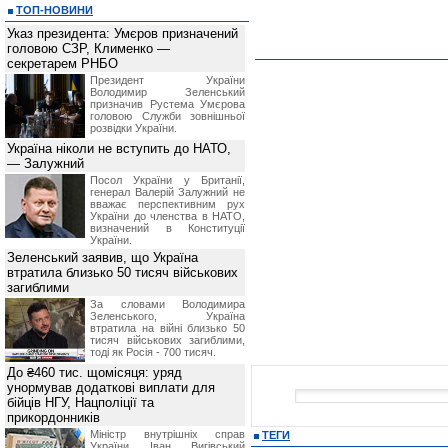
ТОП-НОВИНИ
Указ президента: Умєров призначений
головою СЗР, Клименко —
секретарем РНБО
Президент України
Володимир Зеленський
призначив Pустема Умєрова
головою Служби зовнішньої
розвідки України.
Україна ніколи не вступить до НАТО,
— Залужний
Посол України у Британії,
генерал Валерій Залужний не
вважає перспективним рух
України до членства в НАТО,
визначений в Конституції
України.
Зеленський заявив, що Україна
втратила близько 50 тисяч військових
загиблими
За словами Володимира
Зеленського, Україна
втратила на війні близько 50
тисяч військових загиблими,
тоді як Росія - 700 тисяч.
До ₴460 тис. щомісяця: уряд
унормував додаткові виплати для
бійців НГУ, Нацполіції та
прикордонників
Міністр внутрішніх справ
ТЕГИ
України Іван Вигівський