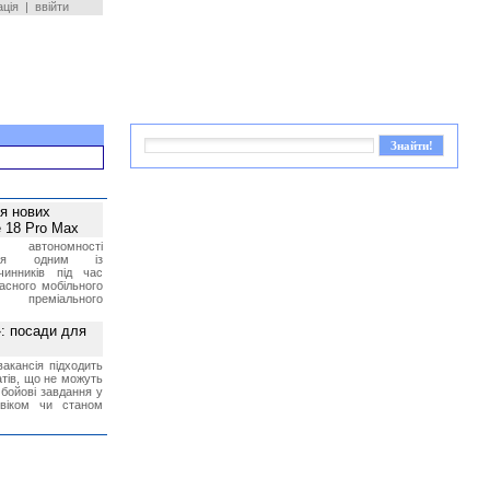
ація
|
ввійти
ея нових
 18 Pro Max
 автономності
ться одним із
чинників під час
асного мобільного
 преміального
»: посади для
акансія підходить
тів, що не можуть
бойові завдання у
 віком чи станом