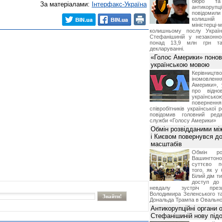
бюро та 
За матеріалами:
Інтерфакс-Україна
антикорупц
повідоми
колишній
міністерці-
колишньому послу Укра
Стефанішиній у незаконно
понад 13,9 млн грн та
декларуванні.
«Голос Америки» поно
українською мовою
Керівництв
іномовл
Америки», 
про відно
українс
поверне
співробітників української 
повідомив головний реда
служби «Голосу Америки»
Обмін розвідданими мі
і Києвом повернувся д
масштабів
Обмін ро
Вашингт
суттєво п
того, як у 
Білий дім т
доступ до 
невдалу зустріч през
Володимира Зеленського т
Дональда Трампа в Овальном
Антикорупційні органи 
Стефанішиній нову пі