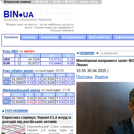
Фінансові новини
|
06.08.26
|
19:55
|
RSS
|
мапа сайту
"Жодного разу не впасти – це не найбільша заслуга в
життя. Головне кожен раз підніматися"
Нельсон Мандела
Головна
Новини
Аналітика
Котирування
Веб-майстру
Інформація
Курс НБУ
на
завтра
НОВИНИ
за
курс
uah
%
USD
1
44,7626
0,0731
0,16
Міноборони направило запит МО
EUR
1
51,6717
0,0464
0,09
Ляшко
15:55 30.04.2025
|
Курс обміну валют
на
сьогодні
, 09:43
куп.
uah
%
прод.
uah
%
Політика
,
Україна
USD
44,4840
0,06
0,13
44,9364
0,01
0,03
EUR
51,3060
0,15
0,29
51,9148
0,06
0,12
Міжбанківський ринок
на
сьогодні
, 17:05
куп.
uah
%
прод.
uah
%
USD
44,7000
0,00
0,00
44,7400
0,01
0,02
EUR
51,6106
0,01
0,02
51,6433
0,01
0,02
ТОП-НОВИНИ
Євросоюз спрямує Україні €1,4 млрд із
доходів від російських активів
Європейський Союз спрямує
Україні 1,4 млрд євро за
рахунок доходів від