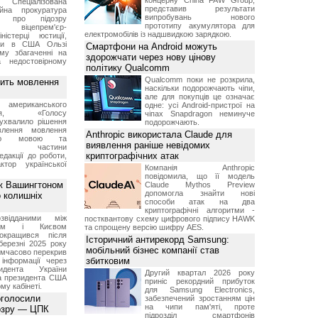
концерну China FAW Group,
Спеціалізована
представив результати
ійна прокуратура
випробувань нового
ли про підозру
прототипу акумулятора для
 віцепрем'єр-
електромобілів із надшвидкою зарядкою.
міністерці юстиції,
їни в США Ользі
Смартфони на Android можуть
му збагаченні на
здорожчати через нову цінову
 недостовірному
політику Qualcomm
Qualcomm поки не розкрила,
вить мовлення
наскільки подорожчають чіпи,
але для покупців це означає
о американського
одне: усі Android-пристрої на
ення, «Голосу
чіпах Snapdragon неминуче
ухвалило рішення
подорожчають.
влення мовлення
Anthropic використала Claude для
ькою мовою та
виявлення раніше невідомих
ння частини
криптографічних атак
редакції до роботи,
ктор української
Компанія Anthropic
повідомила, що її модель
ж Вашингтоном
Claude Mythos Preview
допомогла знайти нові
о колишніх
способи атак на два
криптографічні алгоритми -
звідданими між
постквантову схему цифрового підпису HAWK
оном і Києвом
та спрощену версію шифру AES.
окращився після
Історичний антирекорд Samsung:
березні 2025 року
мобільний бізнес компанії став
имчасово перекрив
збитковим
інформації через
идента України
Другий квартал 2026 року
а президента США
приніс рекордний прибуток
у кабінеті.
для Samsung Electronics,
оголосили
забезпечений зростанням цін
на чипи пам'яті, проте
дозру — ЦПК
підрозділ смартфонів