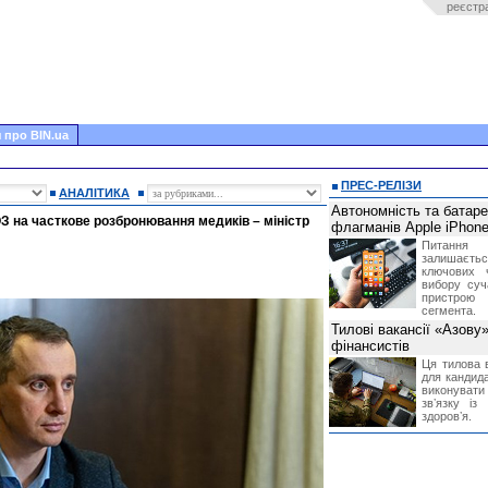
реєстр
 про BIN.ua
ПРЕС-РЕЛІЗИ
АНАЛІТИКА
Автономність та батар
З на часткове розбронювання медиків – міністр
флагманів Apple iPhone
Питання
залишає
ключових 
вибору суч
пристрою
сегмента.
Тилові вакансії «Азову
фінансистів
Ця тилова в
для кандида
виконувати 
звʼязку із
здоровʼя.