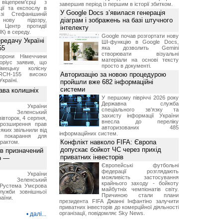
віцепрем'єрці з
завершив період із першим в історії збитком.
ції та експослу в
У Google Docs з’явилася генерація
і Стефанішиній
діаграм і зображень на базі штучного
нову підозру,
є Центр протидії
інтелекту
ПК) в середу.
Google почав розгортати нову
ередачу Україні
ШІ-функцію в Google Docs,
55
яка дозволить Gemini
створювати візуальні
борони Німеччини
матеріали на основі тексту
оріус заявив, що
просто в документі.
імецьку колісну
Авторизацію за новою процедурою
RCH-155 високо
Україні.
пройшли вже 682 інформаційні
системи
ава колишніх
У першому півріччі 2026 року
Державна служба
ент України
спеціального зв'язку та
ир Зеленський
захисту інформації України
вівторок, 4 серпня,
внесла до переліку
 розширення прав
авторизованих 485
 яких звільнили від
інформаційних систем.
я покарання для
Конфлікт навколо FIFA: Європа
рактом.
допускає бойкот ЧС через прихід
ов призначений
приватних інвесторів
о —
Європейські футбольні
федерації розглядають
ент України
можливість застосування
ир Зеленський
крайнього заходу - бойкоту
 Pустема Умєрова
майбутніх чемпіонатів світу.
лужби зовнішньої
Причиною стали плани
раїни.
президента FIFA Джанні Інфантіно залучити
приватних інвесторів до комерційної діяльності
організації, повідомляє Sky News.
•
далі...