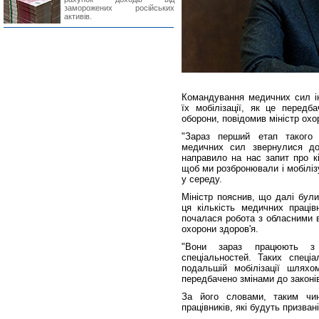
заморожених російських
активів.
Командування медичних сил ін
їх мобілізації, як це передб
оборони, повідомив міністр охо
"Зараз перший етап такого 
медичних сил звернулися до 
направило на нас запит про кі
щоб ми розбронювали і мобілізу
у середу.
Міністр пояснив, що далі були
ця кількість медичних праців
почалася робота з обласними 
охорони здоров'я.
"Вони зараз працюють з
спеціальностей. Таких спеціа
подальшій мобілізації шлях
передбачено змінами до законів
За його словами, таким чин
працівників, які будуть призван