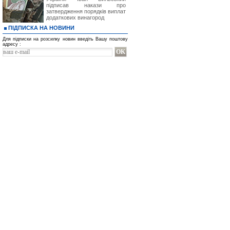
підписав накази про
затвердження порядків виплат
додаткових винагород
ПІДПИСКА НА НОВИНИ
Для підписки на розсилку новин введіть Вашу поштову
адресу :