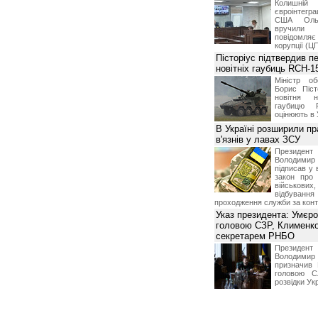
Колишній 
євроінтегра
США Ольз
вручили 
повідомля
корупції (Ц
Пісторіус підтвердив п
новітніх гаубиць RCH-1
Міністр о
Борис Піст
новітня н
гаубицю 
оцінюють в 
В Україні розширили пр
в'язнів у лавах ЗСУ
Презид
Володим
підписав у 
закон про
військових,
відбуванн
проходження служби за конт
Указ президента: Умєр
головою СЗР, Клименк
секретарем РНБО
Презид
Володим
призначив
головою С
розвідки Ук