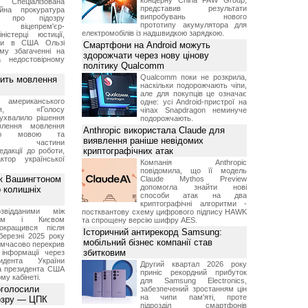
концерну China FAW Group,
Спеціалізована
представив результати
ійна прокуратура
випробувань нового
ли про підозру
прототипу акумулятора для
 віцепрем'єр-
електромобілів із надшвидкою зарядкою.
міністерці юстиції,
їни в США Ользі
Смартфони на Android можуть
му збагаченні на
здорожчати через нову цінову
 недостовірному
політику Qualcomm
Qualcomm поки не розкрила,
вить мовлення
наскільки подорожчають чіпи,
але для покупців це означає
о американського
одне: усі Android-пристрої на
ення, «Голосу
чіпах Snapdragon неминуче
ухвалило рішення
подорожчають.
влення мовлення
Anthropic використала Claude для
ькою мовою та
виявлення раніше невідомих
ння частини
криптографічних атак
редакції до роботи,
ктор української
Компанія Anthropic
повідомила, що її модель
ж Вашингтоном
Claude Mythos Preview
допомогла знайти нові
о колишніх
способи атак на два
криптографічні алгоритми -
звідданими між
постквантову схему цифрового підпису HAWK
оном і Києвом
та спрощену версію шифру AES.
окращився після
Історичний антирекорд Samsung:
березні 2025 року
мобільний бізнес компанії став
имчасово перекрив
збитковим
інформації через
идента України
Другий квартал 2026 року
а президента США
приніс рекордний прибуток
у кабінеті.
для Samsung Electronics,
оголосили
забезпечений зростанням цін
на чипи пам'яті, проте
дозру — ЦПК
підрозділ смартфонів