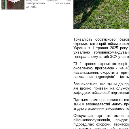
заморожених російських
активів.
Тривалість обов'язкової базо
окремих категорій військовос
України з 1 травня 2025 року
ухвалено головнокомандув
Генеральному штабі ЗСУ у вівт
"З 1 травня окремі категорі
оновленою програмою - не 45
навантаження, скоротити терм
навчальних підрозділів", - ідет
Зазначається, що зміни до пр
які щойно призвані на службу
кафедрах військової підготовк
"Ідеться саме про колишню кат
змін у законодавстві мають п
згідно з рішенням військово-лік
Очікується, що такі зміни 
військовослужбовців, прид
підрозділах охорони, територ
підтримки, вищих військови