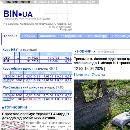
Фінансові новини
|
07.08.26
|
06:17
|
RSS
|
мапа сайту
"Не важливо, як повільно ти просуваєшся, головне, що
ти не зупиняєшся"
Конфуцій
Головна
Новини
Аналітика
Котирування
Веб-майстру
Інформація
Курс НБУ
на
сьогодні
НОВИНИ
за
курс
uah
%
USD
1
44,7626
0,0731
0,16
Тривалість базової підготовки 
EUR
1
51,6717
0,0464
0,09
зменшено до 1 місяця із 1 травн
12:53 15.04.2025
|
Курс обміну валют
на
вчора
, 09:43
куп.
uah
%
прод.
uah
%
Політика
,
Україна
USD
44,4840
0,06
0,13
44,9364
0,01
0,03
EUR
51,3060
0,15
0,29
51,9148
0,06
0,12
Міжбанківський ринок
на
вчора
, 17:05
куп.
uah
%
прод.
uah
%
USD
44,7000
0,00
0,00
44,7400
0,01
0,02
EUR
51,6106
0,01
0,02
51,6433
0,01
0,02
ТОП-НОВИНИ
Євросоюз спрямує Україні €1,4 млрд із
доходів від російських активів
Європейський Союз спрямує
Україні 1,4 млрд євро за
рахунок доходів від