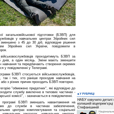
вої загальновійськової підготовки (БЗВП) для
лужбовців у навчальних центрах Збройних сил
 зменшено з 45 до 30 діб, відповідне рішення
ачем Збройних сил України, повідомили в
орок.
ї військовослужбовців проходитимуть БЗВП за
 днів, а один місяць. Зміни мають зменшити
ін навчання та передбачають створення окремих
ься у повідомленні у Телеграмі.
ограми БЗВП стосуються військовослужбовців,
, так і тих, хто раніше проходив навчання на
и або з різних причин проходить БЗВП повторно.
егорію "обмежено придатних", які відповідно до
роходити службу виключно в тилових частинах -
У РУБРИЦІ
арської комісії", - зазначається в повідомленні.
НАБУ озвучило деталі 
в програмі БЗВП зменшать навантаження на
колишній віцепрем’єрці
атних до служби в частинах забезпечення,
Стефанішиній
іальних центрах комплектування та соціальної
Національн
х навчальних закладах, навчальних центрах,