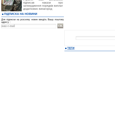
підписав накази про
затвердження порядків виплат
додаткових винагород
ПІДПИСКА НА НОВИНИ
Для підписки на розсилку новин введіть Вашу поштову
адресу :
ТЕГИ