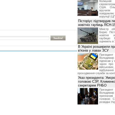
Колишній 
євроінтегра
США Ольз
вручили 
повідомля
корупції (Ц
Пісторіус підтвердив п
новітніх гаубиць RCH-1
Міністр о
Борис Піст
новітня н
гаубицю 
оцінюють в 
В Україні розширили пр
в'язнів у лавах ЗСУ
Презид
Володим
підписав у 
закон про
військових,
відбуванн
проходження служби за конт
Указ президента: Умєр
головою СЗР, Клименк
секретарем РНБО
Презид
Володим
призначив
головою С
розвідки Ук