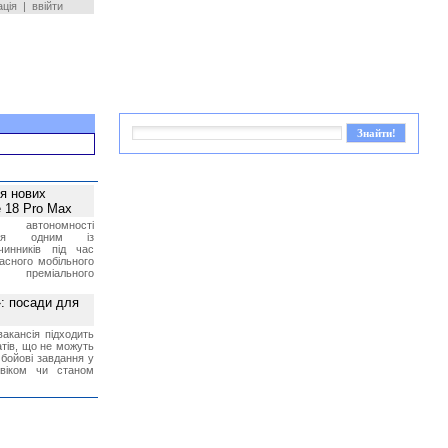
ація
|
ввійти
ея нових
 18 Pro Max
 автономності
ться одним із
чинників під час
асного мобільного
 преміального
»: посади для
акансія підходить
тів, що не можуть
бойові завдання у
 віком чи станом