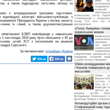
бюро та 
ах, а також підрозділах логістики, зв'язку та
антикорупц
повідоми
колишній
міністерці-
мін є впорядкування програми підготовки,
колишньому послу Укра
 відповідної категорії військовослужбовців, з
Стефанішиній у незаконно
новаженої Президента України з питань захисту
понад 13,9 млн грн та
 членів їх сімей, а також доукомплектування
декларуванні.
«Голос Америки» поно
українською мовою
 обов'язкової БЗВП новобранців у навчальних
Керівництв
з 1 листопада 2024 року було збільшено з 30 до
іномовл
альному штабі ЗСУ з посиланням на рішення
Америки», 
сандра Сирського.
про відно
українс
За матеріалами:
Інтерфакс-Україна
поверне
співробітників української 
повідомив головний реда
служби «Голосу Америки»
Обмін розвідданими мі
і Києвом повернувся д
масштабів
Обмін ро
Вашингт
суттєво п
того, як у 
Білий дім т
доступ до 
невдалу зустріч през
Володимира Зеленського т
Дональда Трампа в Овальном
Антикорупційні органи 
Стефанішиній нову пі