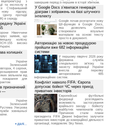
віцепрем'єрці з
завершив період із першим в історії збитком.
ції та експослу в
У Google Docs з’явилася генерація
і Стефанішиній
діаграм і зображень на базі штучного
нову підозру,
є Центр протидії
інтелекту
ПК) в середу.
Google почав розгортати нову
ередачу Україні
ШІ-функцію в Google Docs,
55
яка дозволить Gemini
створювати візуальні
борони Німеччини
матеріали на основі тексту
оріус заявив, що
просто в документі.
імецьку колісну
Авторизацію за новою процедурою
RCH-155 високо
Україні.
пройшли вже 682 інформаційні
системи
ава колишніх
У першому півріччі 2026 року
Державна служба
ент України
спеціального зв'язку та
ир Зеленський
захисту інформації України
вівторок, 4 серпня,
внесла до переліку
 розширення прав
авторизованих 485
 яких звільнили від
інформаційних систем.
я покарання для
Конфлікт навколо FIFA: Європа
рактом.
допускає бойкот ЧС через прихід
ов призначений
приватних інвесторів
о —
Європейські футбольні
федерації розглядають
ент України
можливість застосування
ир Зеленський
крайнього заходу - бойкоту
 Pустема Умєрова
майбутніх чемпіонатів світу.
лужби зовнішньої
Причиною стали плани
раїни.
президента FIFA Джанні Інфантіно залучити
приватних інвесторів до комерційної діяльності
організації, повідомляє Sky News.
•
далі...