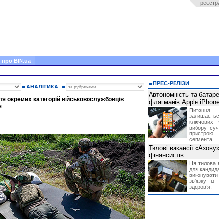
реєстр
 про BIN.ua
ПРЕС-РЕЛІЗИ
АНАЛІТИКА
Автономність та батар
для окремих категорій військовослужбовців
флагманів Apple iPhone
я
Питання
залишає
ключових 
вибору суч
пристрою
сегмента.
Тилові вакансії «Азову
фінансистів
Ця тилова в
для кандида
виконувати 
звʼязку із
здоровʼя.