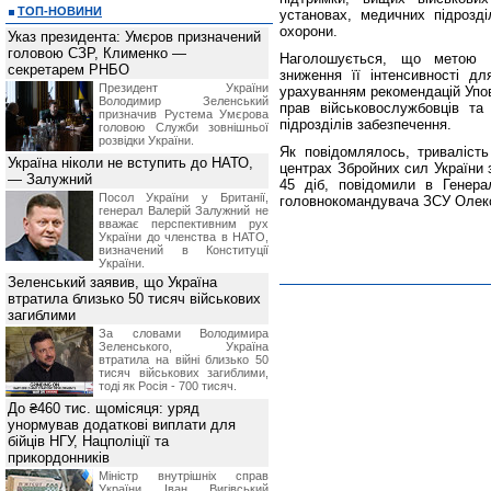
ТОП-НОВИНИ
установах, медичних підрозділ
охорони.
Указ президента: Умєров призначений
головою СЗР, Клименко —
Наголошується, що метою з
секретарем РНБО
зниження її інтенсивності для
Президент України
урахуванням рекомендацій Упов
Володимир Зеленський
прав військовослужбовців та
призначив Pустема Умєрова
підрозділів забезпечення.
головою Служби зовнішньої
розвідки України.
Як повідомлялось, тривалість
Україна ніколи не вступить до НАТО,
центрах Збройних сил України 
— Залужний
45 діб, повідомили в Генер
Посол України у Британії,
головнокомандувача ЗСУ Олек
генерал Валерій Залужний не
вважає перспективним рух
України до членства в НАТО,
визначений в Конституції
України.
Зеленський заявив, що Україна
втратила близько 50 тисяч військових
загиблими
За словами Володимира
Зеленського, Україна
втратила на війні близько 50
тисяч військових загиблими,
тоді як Росія - 700 тисяч.
До ₴460 тис. щомісяця: уряд
унормував додаткові виплати для
бійців НГУ, Нацполіції та
прикордонників
Міністр внутрішніх справ
України Іван Вигівський