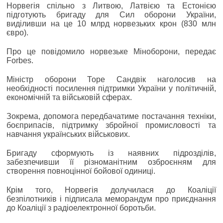
Норвегія спільно з Литвою, Латвією та Естонією
підготують бригаду для Сил оборони України,
виділивши на це 10 млрд норвезьких крон (830 млн
євро).
Про це повідомило норвезьке Міноборони, передає
Forbes.
Міністр оборони Торе Сандвік наголосив на
необхідності посилення підтримки України у політичній,
економічній та військовій сферах.
Зокрема, допомога передбачатиме постачання техніки,
боєприпасів, підтримку збройної промисловості та
навчання українських військових.
Бригаду сформують із наявних підрозділів,
забезпечивши її різноманітним озброєнням для
створення повноцінної бойової одиниці.
Крім того, Норвегія долучилася до Коаліції
безпілотників і підписала меморандум про приєднання
до Коаліції з радіоелектронної боротьби.