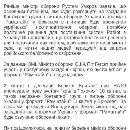
Раніше міністр оборони Рустем Умєров заявив, що
основним питанням, яке буде розглянуте на засіданні
Контактної групи з питань оборони України в форматі
"Рамштайн" у Брюсселі в п'ятницю буде посилення
української протиповітряної оборони, потрібно
політичне рішення для постачання систем Patriot в
Україну. Він наголосив, що потрібно політичне рішення
для постачання цих систем, щоб захистити наші міста і
села та життя наших людей передусім від загрози
російського балістичного озброєння.
За даними ЗМІ, Міністр оборони США Піт Гегсет прийме
участь у наступному засіданні країн, які зустрінуться у
форматі "Рамштайн" по відеодзвінку.
2 квітня і делегації Великої Британії при НАТО
анонсували нову зустріч "коаліції охочих" 10 квітня, а
також засідання Контактної групи з питань оборони
України у форматі "Рамштайн" 11 квітня у Брюсселі. За
словами президента Володимира Зеленського, під час
засідання на підтримку Україні у форматі "Рамштайн"
буде озвучено оборонні пакети.
Як повідомлялося, на початку березня міністр оборони