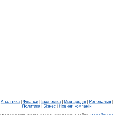
Аналітика
|
Фінанси
|
Економіка
|
Міжнародні
|
Регіональні
|
Политика
|
Бізнес
|
Новини компаній