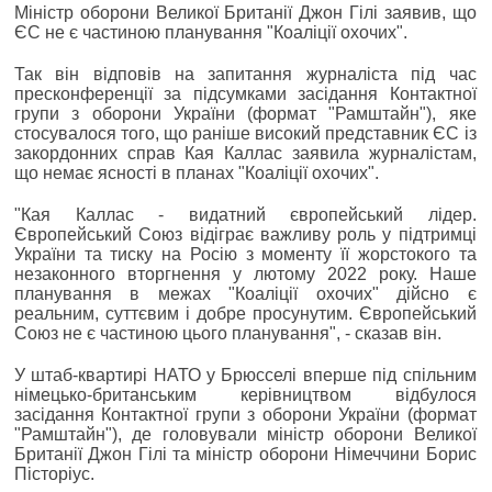
Міністр оборони Великої Британії Джон Гілі заявив, що
ЄС не є частиною планування "Коаліції охочих".
Так він відповів на запитання журналіста під час
пресконференції за підсумками засідання Контактної
групи з оборони України (формат "Рамштайн"), яке
стосувалося того, що раніше високий представник ЄС із
закордонних справ Кая Каллас заявила журналістам,
що немає ясності в планах "Коаліції охочих".
"Кая Каллас - видатний європейський лідер.
Європейський Союз відіграє важливу роль у підтримці
України та тиску на Росію з моменту її жорстокого та
незаконного вторгнення у лютому 2022 року. Наше
планування в межах "Коаліції охочих" дійсно є
реальним, суттєвим і добре просунутим. Європейський
Союз не є частиною цього планування", - сказав він.
У штаб-квартирі НАТО у Брюсселі вперше під спільним
німецько-британським керівництвом відбулося
засідання Контактної групи з оборони України (формат
"Рамштайн"), де головували міністр оборони Великої
Британії Джон Гілі та міністр оборони Німеччини Борис
Пісторіус.