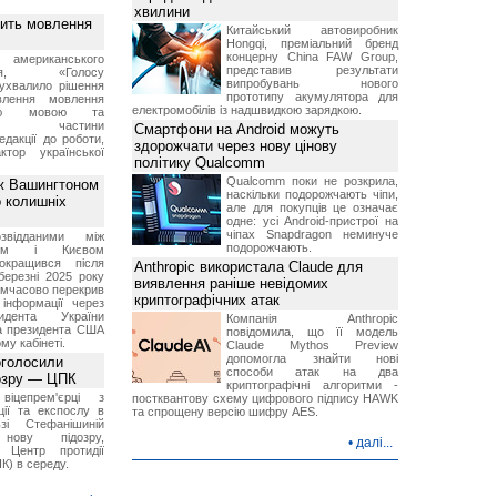
хвилини
вить мовлення
Китайський автовиробник
Hongqi, преміальний бренд
концерну China FAW Group,
о американського
представив результати
ення, «Голосу
випробувань нового
ухвалило рішення
прототипу акумулятора для
влення мовлення
електромобілів із надшвидкою зарядкою.
ькою мовою та
ння частини
Смартфони на Android можуть
редакції до роботи,
здорожчати через нову цінову
ктор української
політику Qualcomm
Qualcomm поки не розкрила,
ж Вашингтоном
наскільки подорожчають чіпи,
о колишніх
але для покупців це означає
одне: усі Android-пристрої на
чіпах Snapdragon неминуче
звідданими між
подорожчають.
оном і Києвом
окращився після
Anthropic використала Claude для
березні 2025 року
виявлення раніше невідомих
имчасово перекрив
криптографічних атак
інформації через
идента України
Компанія Anthropic
а президента США
повідомила, що її модель
у кабінеті.
Claude Mythos Preview
допомогла знайти нові
оголосили
способи атак на два
дозру — ЦПК
криптографічні алгоритми -
віцепрем'єрці з
постквантову схему цифрового підпису HAWK
ції та експослу в
та спрощену версію шифру AES.
і Стефанішиній
нову підозру,
•
далі...
є Центр протидії
ПК) в середу.