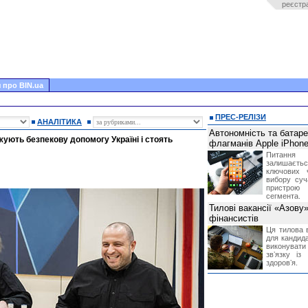
реєстр
 про BIN.ua
ПРЕС-РЕЛІЗИ
АНАЛІТИКА
Автономність та батар
ують безпекову допомогу Україні і стоять
флагманів Apple iPhone
Питання
залишає
ключових 
вибору суч
пристрою
сегмента.
Тилові вакансії «Азову
фінансистів
Ця тилова в
для кандида
виконувати 
звʼязку із
здоровʼя.