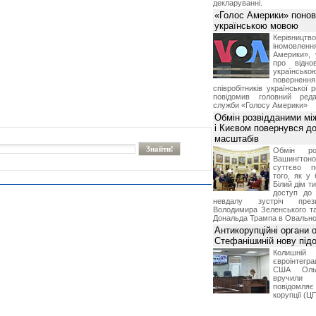
декларуванні.
«Голос Америки» поно
українською мовою
Керівництв
іномовл
Америки», 
про відно
українс
поверне
співробітників української 
повідомив головний реда
служби «Голосу Америки»
Обмін розвідданими мі
і Києвом повернувся д
масштабів
Обмін ро
Вашингт
суттєво п
того, як у 
Білий дім т
доступ до 
невдалу зустріч през
Володимира Зеленського т
Дональда Трампа в Овальном
Антикорупційні органи 
Стефанішиній нову пі
Колишній 
євроінтегра
США Ольз
вручили 
повідомля
корупції (Ц