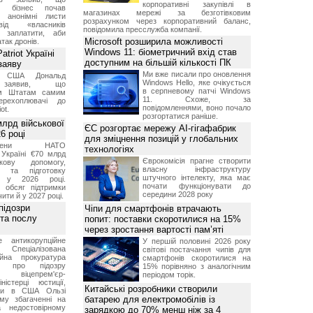
корпоративні закупівлі в
ий бізнес почав
магазинах мережі за безготівковим
и анонімні листи
розрахунком через корпоративний баланс,
ід «власників
повідомила пресслужба компанії.
 заплатити, аби
Microsoft розширила можливості
так дронів.
Windows 11: біометричний вхід став
triot Україні
доступним на більшій кількості ПК
заяву
Ми вже писали про оновлення
т США Дональд
Windows Hello, яке очікується
заявив, що
в серпневому патчі Windows
м Штатам самим
11. Схоже, за
перехоплювачі до
повідомленнями, воно почало
ot.
розгортатися раніше.
лрд військової
ЄС розгортає мережу AI-гігафабрик
6 році
для зміцнення позицій у глобальних
-члени НАТО
технологіях
Україні €70 млрд
Єврокомісія прагне створити
кову допомогу,
власну інфраструктуру
я та підготовку
штучного інтелекту, яка має
х у 2026 році.
почати функціонувати до
й обсяг підтримки
середини 2028 року
ти й у 2027 році.
підозри
Чіпи для смартфонів втрачають
 та послу
попит: поставки скоротилися на 15%
через зростання вартості пам’яті
е антикорупційне
У першій половині 2026 року
Спеціалізована
світові постачання чипів для
ійна прокуратура
смартфонів скоротилися на
ли про підозру
15% порівняно з аналогічним
 віцепрем'єр-
періодом торік.
міністерці юстиції,
Китайські розробники створили
їни в США Ользі
батарею для електромобілів із
му збагаченні на
 недостовірному
зарядкою до 70% менш ніж за 4