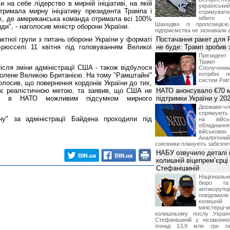
 на себе лідерство в мирній ініціативі, на якій
українськ
дтримала мирну ініціативу президента Трампа і
отримуват
ах, де американська команда отримала всі 100%
нібито в
Шахедів» із пропозицією
ди", - наголосив міністр оборони України.
підприємства не зазнавали а
ктної групи з питань оборони України у форматі
Постачання ракет для Pa
рюсселі 11 квітня під головуванням Великої
не буде: Трамп зробив 
Президен
Трамп 
ісля зміни адміністрації США - також відбулося
Сполучени
потрібні 
чолене Великою Британією. На тому "Рамштайні"
систем Patri
олосив, що повернення кордонів України до тих,
е є реалістичною метою, та заявив, що США не
НАТО анонсувало €70 м
ни в НАТО можливим підсумком мирного
підтримки України у 202
Держави
спрямують 
ну" за адміністрації Байдена проходили під
на війсь
обладнанн
військови
Аналогічни
союзники планують забезпечи
НАБУ озвучило деталі 
колишній віцепрем’єрці
Стефанішиній
Національн
бюро та 
антикорупц
повідоми
колишній
міністерці-
колишньому послу Укра
Стефанішиній у незаконно
понад 13,9 млн грн та