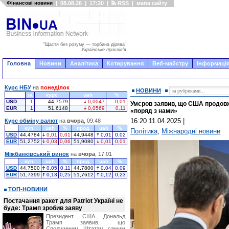
Фінансові новини
|
08.08.26
|
17:20
|
RSS
|
мапа сайту
"Щастя без розуму — торбина дірява"
Українське прислів'я
Головна
Новини
Аналітика
Котирування
Веб-майстру
Інформація
Курс НБУ
на
понеділок
НОВИНИ
за
курс
uah
%
USD
1
44,7579
0,0047
0,01
Умєров заявив, що США продовж
EUR
1
51,6148
0,0569
0,11
«поряд з нами»
16:20 11.04.2025
|
Курс обміну валют
на
вчора
, 09:48
куп.
uah
%
прод.
uah
%
Політика
,
Міжнародні новини
USD
44,4784
0,01
0,01
44,9448
0,01
0,02
EUR
51,2752
0,03
0,06
51,9080
0,01
0,01
Міжбанківський ринок
на
вчора
, 17:01
куп.
uah
%
прод.
uah
%
USD
44,7500
0,05
0,11
44,7800
0,04
0,09
EUR
51,7399
0,13
0,25
51,7612
0,12
0,23
ТОП-НОВИНИ
Постачання ракет для Patriot Україні не
буде: Трамп зробив заяву
Президент США Дональд
Трамп заявив, що
Сполученим Штатам самим