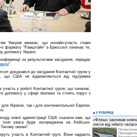
стем Умєров вважає, що онлайн-участь глави
річі формату "Рамштайн" в Брюсселі означає те,
 допомогу Україні.
онференції за результатами засідання, передає
равди
".
егсет доєднався до засідання Контактної групи у
є, що США не відмовляються від підтримки
 участь у роботі Контактної групи, що означає,
 допомогу у сфері безпеки та стоять поруч з
для України, так і для континентальної Європи,
ін.
У РУБРИЦІ
иходу нової адміністрації США сказали нам, що
«Флеш» закликав компан
, їхня увага буде зосереджена на Азійсько-
листи від нібито «влас
 Тихому океані".
Позашта
Президент
еруть участь в Контактній групі. Вони надають
Бескрест