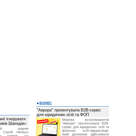
БІЗНЕС
"Аврора" презентувала B2B-сервіс
для юридичних осіб та ФОП
ії ігнорувати
Мережа мультимаркетів
ників Шахедів»
"Аврора" презентувала B2B-
сервіс для юридичних осіб та
тний радник
фізичних осіб-підприємців,
а Сергій «Флеш»
який допоможе здійснювати
нов заявив, що