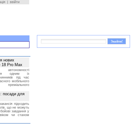
ація
|
ввійти
ея нових
 18 Pro Max
 автономності
ться одним із
чинників під час
асного мобільного
 преміального
»: посади для
акансія підходить
тів, що не можуть
бойові завдання у
 віком чи станом