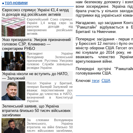
нам безпекову допомогу і взяли
ТОП-НОВИНИ
вони зосереджені. Україна пі
Євросоюз спрямує Україні €1,4 млрд
брала участь у кількох заход
із доходів від російських активів
підтримки від української коман
Європейський Союз спрямує
Нагадаємо, що засідання Конта
Україні 1,4 млрд євро за
рахунок доходів від
"Рамштайн" відбувається в Б
заморожених російських
Британії та Німеччини.
активів.
Попереднє засідання - перше п
Указ президента: Умєров призначений
у Брюсселі 12 лютого і було о
головою СЗР, Клименко —
міністр оборони США Гегсет ог
секретарем РНБО
які існували до 2014 року, н
Президент України
вважають членство Украї
Володимир Зеленський
призначив Pустема Умєрова
врегулювання війни.
головою Служби зовнішньої
розвідки України.
Попередні зустрічі "Рамштай
головуванням США.
Україна ніколи не вступить до НАТО,
— Залужний
Ключові
теги
:
США
Посол України у Британії,
генерал Валерій Залужний не
вважає перспективним рух
України до членства в НАТО,
визначений в Конституції
України.
Зеленський заявив, що Україна
втратила близько 50 тисяч військових
загиблими
За словами Володимира
Зеленського, Україна
втратила на війні близько 50
тисяч військових загиблими,