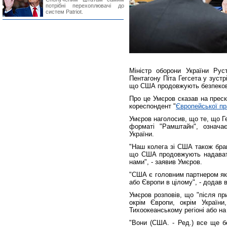
потрібні перехоплювачі до
систем Patriot.
Міністр оборони України Ру
Пентагону Піта Гегсета у зуст
що США продовжують безпекову
Про це Умєров сказав на преск
кореспондент "
Європейської п
Умєров наголосив, що те, що Г
форматі "Рамштайн", означа
України.
"Наш колега зі США також брав
що США продовжують надавати
нами", - заявив Умєров.
"США є головним партнером як 
або Європи в цілому", - додав в
Умєров розповів, що "після пр
окрім Європи, окрім України
Тихоокеанському регіоні або на
"Вони (США. - Ред.) все ще б