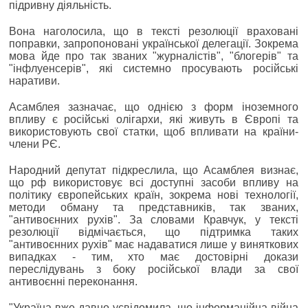
підривну діяльність.
Вона наголосила, що в тексті резолюції враховані
поправки, запропоновані української делегації. Зокрема
мова йде про так званих "журналістів", "блогерів" та
"інфлуенсерів", які системно просувають російські
наративи.
Асамблея зазначає, що однією з форм іноземного
впливу є російські олігархи, які живуть в Європі та
використовують свої статки, щоб впливати на країни-
члени РЄ.
Народний депутат підкреслила, що Асамблея визнає,
що рф використовує всі доступні засоби впливу на
політику європейських країн, зокрема нові технології,
методи обману та представників, так званих,
"антивоєнних рухів". За словами Кравчук, у тексті
резолюції відмічається, що підтримка таких
"антивоєнних рухів" має надаватися лише у виняткових
випадках - тим, хто має достовірні докази
переслідувань з боку російської влади за свої
антивоєнні переконання.
"Україна вже давно усвідомила, що інформаційна війна