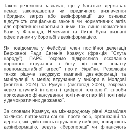
Також резолюція зазначає, що у багатьох державах
немає законодавства чи юридичного визначення
гібридних загроз або дезінформації, що означає
відсутність спеціальних законів чи нормативних актів
для ефективної боротьби з ними. Так, лише нормативні
бази у Фінляндії, Німеччині та Литві були визнані
ефективними у боротьбі з дезінформацією.
Як повідомила у Фейсбуці член постійної делегації
Верховної Ради Євгенія Кравчук (фракція "Слуга
народу"), ПАРЄ "окремо підкреслила ескалацію
ворожого втручання з боку рф після початку
повномасштабної агресії проти України. Резолюція
також рішуче засуджує: кампанії дезінформації та
маніпуляції в медіа; втручання у вибори в Молдові
(жовтень 2024) та Румунії (листопад 2024), зокрема
через штучний інтелект і цифрові технології; спроби
прихованого фінансування політичних партій і політиків
у демократичних державах".
За словами Кравчук, на міжнародному рівні Асамблея
закликає підтримати санкції проти осіб, організацій та
держав, які здійснюють втручання у вибори, поширюють
дезінформацію, ведуть кібероперації чи фінансують