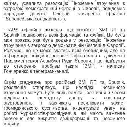
квітня, ухвалила резолюцію "Іноземне втручання є
загрозою демократичній безпеці в Європі", повідомив
народний депутат Олексій Гончаренко (фракція
"Європейська солідарність").
"ПАРЄ офіційно визнала, що російські ЗМІ RT та
Sputnik поширюють дезінформацію та фейки. Це була
моя правка, яка була додана у резолюцію "Іноземне
втручання є загрозою демократичній безпеці в Європі".
Розумію, що це може здатись всім очевидним, але ця
інформація офіційно вперше зафіксована в документі
Парламентської Асамблеї Ради Європи. І це підґрунтя
до створення проблем таким "ЗМІ", - написав
Гончаренко в телеграм-каналі.
Окрім згадувань про російські ЗМІ RT та Sputnik,
резолюція стверджує, що наслідки іноземного
втручання можуть бути ледь помітні, але вони з часом
підривають громадську довіру та соціальну
згуртованість, і закликала посилювати захист
громадянського суспільства, акцентувати увагу на
роботі журналістів-розслідувачів, які мають важливе
значення для викриття дезінформації та іноземного
впливу.