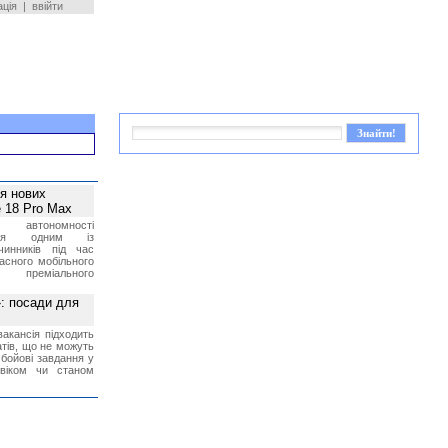
ація
|
ввійти
ея нових
 18 Pro Max
 автономності
ться одним із
чинників під час
асного мобільного
 преміального
»: посади для
акансія підходить
тів, що не можуть
бойові завдання у
 віком чи станом