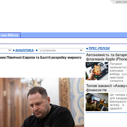
реєстр
 про BIN.ua
ПРЕС-РЕЛІЗИ
АНАЛІТИКА
Автономність та батар
ми Північної Європи та Балтії розробку мирного
флагманів Apple iPhone
Питання
залишає
ключових 
вибору суч
пристрою
сегмента.
Тилові вакансії «Азову
фінансистів
Ця тилова в
для кандида
виконувати 
звʼязку із
здоровʼя.