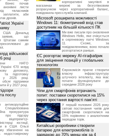
корпоративні закупівлі в
ий бізнес почав
магазинах мережі за безготівковим
и анонімні листи
розрахунком через корпоративний баланс,
ід «власників
повідомила пресслужба компанії.
 заплатити, аби
Microsoft розширила можливості
так дронів.
Windows 11: біометричний вхід став
triot Україні
доступним на більшій кількості ПК
заяву
Ми вже писали про оновлення
т США Дональд
Windows Hello, яке очікується
заявив, що
в серпневому патчі Windows
м Штатам самим
11. Схоже, за
перехоплювачі до
повідомленнями, воно почало
ot.
розгортатися раніше.
лрд військової
ЄС розгортає мережу AI-гігафабрик
6 році
для зміцнення позицій у глобальних
-члени НАТО
технологіях
Україні €70 млрд
Єврокомісія прагне створити
кову допомогу,
власну інфраструктуру
я та підготовку
штучного інтелекту, яка має
х у 2026 році.
почати функціонувати до
й обсяг підтримки
середини 2028 року
ти й у 2027 році.
підозри
Чіпи для смартфонів втрачають
 та послу
попит: поставки скоротилися на 15%
через зростання вартості пам’яті
е антикорупційне
У першій половині 2026 року
Спеціалізована
світові постачання чипів для
ійна прокуратура
смартфонів скоротилися на
ли про підозру
15% порівняно з аналогічним
 віцепрем'єр-
періодом торік.
міністерці юстиції,
Китайські розробники створили
їни в США Ользі
батарею для електромобілів із
му збагаченні на
 недостовірному
зарядкою до 70% менш ніж за 4