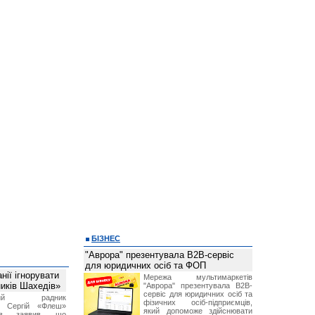
БІЗНЕС
"Аврора" презентувала B2B-сервіс
для юридичних осіб та ФОП
ії ігнорувати
Мережа мультимаркетів
ників Шахедів»
"Аврора" презентувала B2B-
сервіс для юридичних осіб та
тний радник
фізичних осіб-підприємців,
а Сергій «Флеш»
який допоможе здійснювати
нов заявив, що