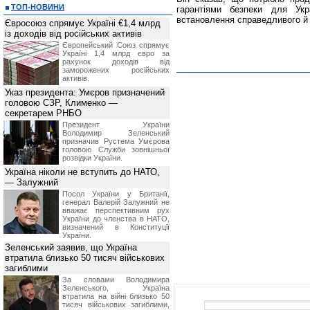
ТОП-НОВИНИ
гарантіями безпеки для Ук
встановлення справедливого й 
Євросоюз спрямує Україні €1,4 млрд
із доходів від російських активів
Європейський Союз спрямує
Україні 1,4 млрд євро за
рахунок доходів від
заморожених російських
активів.
Указ президента: Умєров призначений
головою СЗР, Клименко —
секретарем РНБО
Президент України
Володимир Зеленський
призначив Pустема Умєрова
головою Служби зовнішньої
розвідки України.
Україна ніколи не вступить до НАТО,
— Залужний
Посол України у Британії,
генерал Валерій Залужний не
вважає перспективним рух
України до членства в НАТО,
визначений в Конституції
України.
Зеленський заявив, що Україна
втратила близько 50 тисяч військових
загиблими
За словами Володимира
Зеленського, Україна
втратила на війні близько 50
тисяч військових загиблими,