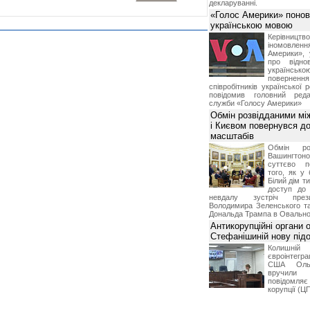
декларуванні.
«Голос Америки» поно
українською мовою
Керівництв
іномовл
Америки», 
про відно
українс
поверне
співробітників української 
повідомив головний реда
служби «Голосу Америки»
Обмін розвідданими мі
і Києвом повернувся д
масштабів
Обмін ро
Вашингт
суттєво п
того, як у 
Білий дім т
доступ до 
невдалу зустріч през
Володимира Зеленського т
Дональда Трампа в Овальном
Антикорупційні органи 
Стефанішиній нову пі
Колишній 
євроінтегра
США Ольз
вручили 
повідомля
корупції (Ц