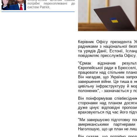
потрібні перехоплювачі до
систем Patriot.
Керівник Офісу президента У
радниками з національної без
та урядів Данії, Естонії, Іслан
повідомляє пресслужба Офісу.
"Єрмак відзначив результ
Європейської ради в Брюсселі,
працювати над спільним плано
Він нагадав, що Україна запр
завершення війни. Це тиша в не
цивільну інфраструктуру й мор
полонених", - зазначається у п
Він поінформував співбесідни
сторонами над планом досягне
дуже цінує відповідні пропози
враховуються під час його підг
"Ми завершуємо підготовку по
американськими партнерами
Наголошую, що це план не лише 
Він сказав, що потрібно про