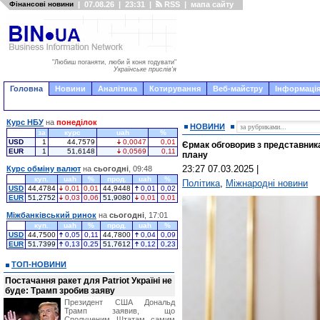
Фінансові новини
|
07.08.26
|
23:31
|
RSS
|
мапа сайту
"Любиш поганяти, люби й коня годувати"
Українське прислів'я
Головна
Новини
Аналітика
Котирування
Веб-майстру
Інформація
Курс НБУ
на
понеділок
НОВИНИ
за
курс
uah
%
USD
1
44,7579
0,0047
0,01
Єрмак обговорив з представника
EUR
1
51,6148
0,0569
0,11
плану
23:27 07.03.2025
|
Курс обміну валют
на
сьогодні
, 09:48
куп.
uah
%
прод.
uah
%
Політика
,
Міжнародні новини
USD
44,4784
0,01
0,01
44,9448
0,01
0,02
EUR
51,2752
0,03
0,06
51,9080
0,01
0,01
Міжбанківський ринок
на
сьогодні
, 17:01
куп.
uah
%
прод.
uah
%
USD
44,7500
0,05
0,11
44,7800
0,04
0,09
EUR
51,7399
0,13
0,25
51,7612
0,12
0,23
ТОП-НОВИНИ
Постачання ракет для Patriot Україні не
буде: Трамп зробив заяву
Президент США Дональд
Трамп заявив, що
Сполученим Штатам самим