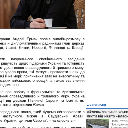
країни Андрій Єрмак провів онлайн-розмову з
пеки й дипломатичними радниками глав держав
дії, Латвії, Литви, Норвегії, Фінляндії та Швеції,
ати вчорашнього спеціального засідання
 рішучість щодо підтримки України та готовність
м досягнення справедливого й тривалого миру.
опонувала кроки, які можуть прокласти шлях до
бі й на морі: припинення атак на енергетичну та
ських військових операцій, а також звільнення
овідомленні.
ків про роботу з французькою та британською
ння справедливого й тривалого миру. Україна
ції від держав Північної Європи та Балтії, які
отовки, підкреслив Єрмак.
У РУБРИЦІ
переднього плану, який будемо обговорювати з
«Флеш» закликав компан
 наступного тижня в Саудівській Аравії.
листи від нібито «влас
України, це план Європи", - наголосив він.
Позашта
Президент
довжувати роботу над конкретними та дієвими
Бескрест