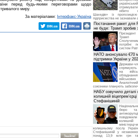
українськ
раїни перед будь-якими переговорами щодо
отримуват
тривалого миру.
нібито в
Шахедів» із пропозицією
За матеріалами:
Інтерфакс-Україна
підприємства не зазнавали а
Постачання ракет для Pa
не буде: Трамп зробив 
Президен
Трамп 
Сполучени
потрібні 
систем Patri
НАТО анонсувало €70 м
підтримки України у 202
Держави
спрямують 
на війсь
обладнанн
військови
Аналогічни
союзники планують забезпечи
НАБУ озвучило деталі 
колишній віцепрем’єрці
Стефанішиній
Національн
бюро та 
антикорупц
повідоми
колишній
міністерці-
колишньому послу Укра
Стефанішиній у незаконно
понад 13,9 млн грн та