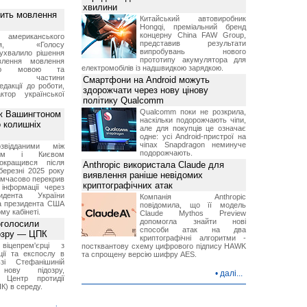
хвилини
вить мовлення
Китайський автовиробник
Hongqi, преміальний бренд
концерну China FAW Group,
о американського
представив результати
ення, «Голосу
випробувань нового
ухвалило рішення
прототипу акумулятора для
влення мовлення
електромобілів із надшвидкою зарядкою.
ькою мовою та
ння частини
Смартфони на Android можуть
редакції до роботи,
здорожчати через нову цінову
ктор української
політику Qualcomm
Qualcomm поки не розкрила,
ж Вашингтоном
наскільки подорожчають чіпи,
о колишніх
але для покупців це означає
одне: усі Android-пристрої на
чіпах Snapdragon неминуче
звідданими між
подорожчають.
оном і Києвом
окращився після
Anthropic використала Claude для
березні 2025 року
виявлення раніше невідомих
имчасово перекрив
криптографічних атак
інформації через
идента України
Компанія Anthropic
а президента США
повідомила, що її модель
у кабінеті.
Claude Mythos Preview
допомогла знайти нові
оголосили
способи атак на два
дозру — ЦПК
криптографічні алгоритми -
віцепрем'єрці з
постквантову схему цифрового підпису HAWK
ції та експослу в
та спрощену версію шифру AES.
і Стефанішиній
нову підозру,
•
далі...
є Центр протидії
ПК) в середу.