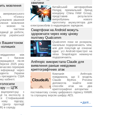
хвилини
вить мовлення
Китайський автовиробник
Hongqi, преміальний бренд
концерну China FAW Group,
о американського
представив результати
ення, «Голосу
випробувань нового
ухвалило рішення
прототипу акумулятора для
влення мовлення
електромобілів із надшвидкою зарядкою.
ькою мовою та
ння частини
Смартфони на Android можуть
редакції до роботи,
здорожчати через нову цінову
ктор української
політику Qualcomm
Qualcomm поки не розкрила,
ж Вашингтоном
наскільки подорожчають чіпи,
о колишніх
але для покупців це означає
одне: усі Android-пристрої на
чіпах Snapdragon неминуче
звідданими між
подорожчають.
оном і Києвом
окращився після
Anthropic використала Claude для
березні 2025 року
виявлення раніше невідомих
имчасово перекрив
криптографічних атак
інформації через
идента України
Компанія Anthropic
а президента США
повідомила, що її модель
у кабінеті.
Claude Mythos Preview
допомогла знайти нові
оголосили
способи атак на два
дозру — ЦПК
криптографічні алгоритми -
віцепрем'єрці з
постквантову схему цифрового підпису HAWK
ції та експослу в
та спрощену версію шифру AES.
і Стефанішиній
нову підозру,
•
далі...
є Центр протидії
ПК) в середу.