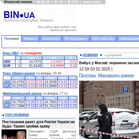
Фінансові новини
|
08.08.26
|
07:22
|
RSS
|
мапа сайту
"Без роботи день роком стає"
Українське прислів'я
Головна
Новини
Аналітика
Котирування
Веб-майстру
Інформація
Курс НБУ
на
понеділок
НОВИНИ
за
курс
uah
%
USD
1
44,7579
0,0047
0,01
Вибух у Москві: поранено засн
EUR
1
51,6148
0,0569
0,11
12:59 03.02.2025
|
Курс обміну валют
на
вчора
, 09:48
Політика
,
Міжнародні новини
куп.
uah
%
прод.
uah
%
USD
44,4784
0,01
0,01
44,9448
0,01
0,02
EUR
51,2752
0,03
0,06
51,9080
0,01
0,01
Міжбанківський ринок
на
вчора
, 17:01
куп.
uah
%
прод.
uah
%
USD
44,7500
0,05
0,11
44,7800
0,04
0,09
EUR
51,7399
0,13
0,25
51,7612
0,12
0,23
ТОП-НОВИНИ
Постачання ракет для Patriot Україні не
буде: Трамп зробив заяву
Президент США Дональд
Трамп заявив, що
Сполученим Штатам самим