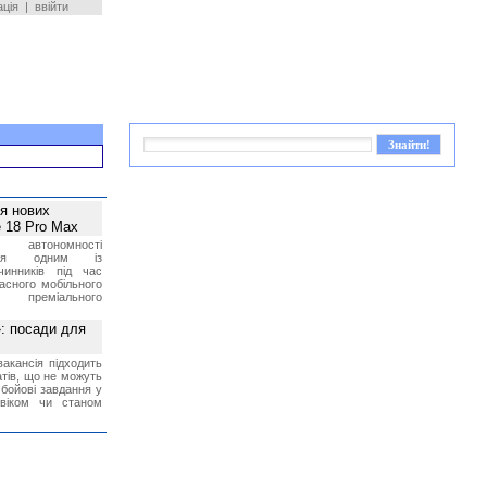
ація
|
ввійти
ея нових
 18 Pro Max
 автономності
ться одним із
чинників під час
асного мобільного
 преміального
»: посади для
акансія підходить
тів, що не можуть
бойові завдання у
 віком чи станом