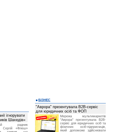
БІЗНЕС
"Аврора" презентувала B2B-сервіс
для юридичних осіб та ФОП
ії ігнорувати
Мережа мультимаркетів
ників Шахедів»
"Аврора" презентувала B2B-
сервіс для юридичних осіб та
тний радник
фізичних осіб-підприємців,
а Сергій «Флеш»
який допоможе здійснювати
нов заявив, що