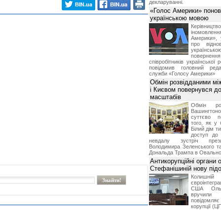
декларуванні.
«Голос Америки» поно
українською мовою
Керівництв
іномовл
Америки», 
про відно
українс
поверне
співробітників української 
повідомив головний реда
служби «Голосу Америки»
Обмін розвідданими мі
і Києвом повернувся д
масштабів
Обмін ро
Вашингт
суттєво п
того, як у 
Білий дім т
доступ до 
невдалу зустріч през
Володимира Зеленського т
Дональда Трампа в Овальном
Антикорупційні органи 
Стефанішиній нову пі
Колишній 
євроінтегра
США Ольз
вручили 
повідомля
корупції (Ц