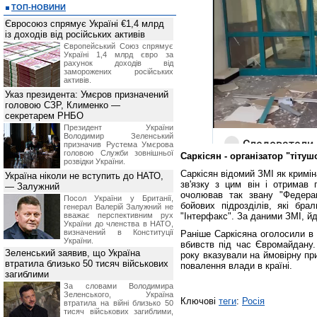
ТОП-НОВИНИ
Євросоюз спрямує Україні €1,4 млрд
із доходів від російських активів
Європейський Союз спрямує
Україні 1,4 млрд євро за
рахунок доходів від
заморожених російських
активів.
Указ президента: Умєров призначений
головою СЗР, Клименко —
секретарем РНБО
Президент України
Володимир Зеленський
призначив Pустема Умєрова
головою Служби зовнішньої
Саркісян - організатор "тіту
розвідки України.
Саркісян відомий ЗМІ як криміна
Україна ніколи не вступить до НАТО,
зв'язку з цим він і отримав 
— Залужний
очолював так звану "Федера
Посол України у Британії,
бойових підрозділів, які бра
генерал Валерій Залужний не
вважає перспективним рух
"Інтерфакс". За даними ЗМІ, й
України до членства в НАТО,
визначений в Конституції
Раніше Саркісяна оголосили в р
України.
вбивств під час Євромайдану. 
Зеленський заявив, що Україна
року вказували на ймовірну пр
втратила близько 50 тисяч військових
повалення влади в країні.
загиблими
За словами Володимира
Зеленського, Україна
Ключові
теги
:
Росія
втратила на війні близько 50
тисяч військових загиблими,