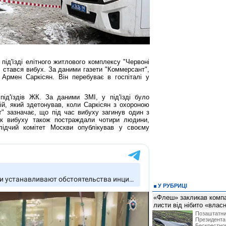
 під'їзді елітного житлового комплексу "Червоні
о, стався вибух. За даними газети "Коммерсант",
Армен Саркісян. Він перебуває в госпіталі у
ід'їздів ЖК. За даними ЗМІ, у під'їзді було
ій, який здетонував, коли Саркісян з охороною
т" зазначає, що під час вибуху загинув один з
док вибуху також постраждали чотири людини,
лідчий комітет Москви опублікував у своєму
У РУБРИЦІ
«Флеш» закликав компан
листи від нібито «влас
Позашта
Президент
Бескрест