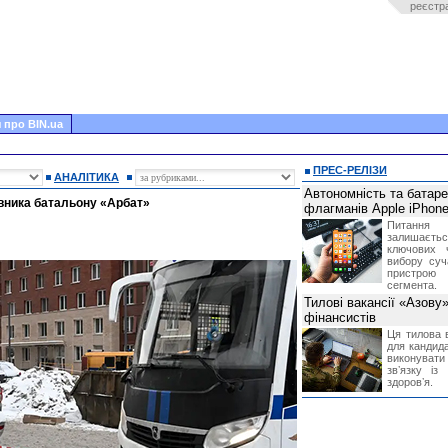
реєстр
 про BIN.ua
ПРЕС-РЕЛІЗИ
АНАЛІТИКА
Автономність та батар
овника батальону «Арбат»
флагманів Apple iPhone
Питання
залишає
ключових 
вибору суч
пристрою
сегмента.
Тилові вакансії «Азову
фінансистів
Ця тилова в
для кандида
виконувати 
звʼязку із
здоровʼя.