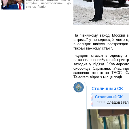
потрібні перехоплювачі до
систем Patriot.
На північному заході Москви в
вітрила" у понеділок, 3 лютог
внаслідок вибуху постраждав 
"вкрай важкому стані".
Інцидент стався в одному з п
встановлено вибуховий пристр
заходив у під'їзд. "Коммерсан
охоронців Саркісяна. Унаслі
зазначає агентство ТАСС. С
Telegram відео з місця події.