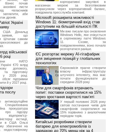
корпоративні закупівлі в
ий бізнес почав
магазинах мережі за безготівковим
и анонімні листи
розрахунком через корпоративний баланс,
ід «власників
повідомила пресслужба компанії.
 заплатити, аби
Microsoft розширила можливості
так дронів.
Windows 11: біометричний вхід став
triot Україні
доступним на більшій кількості ПК
заяву
Ми вже писали про оновлення
т США Дональд
Windows Hello, яке очікується
заявив, що
в серпневому патчі Windows
м Штатам самим
11. Схоже, за
перехоплювачі до
повідомленнями, воно почало
ot.
розгортатися раніше.
лрд військової
ЄС розгортає мережу AI-гігафабрик
6 році
для зміцнення позицій у глобальних
-члени НАТО
технологіях
Україні €70 млрд
Єврокомісія прагне створити
кову допомогу,
власну інфраструктуру
я та підготовку
штучного інтелекту, яка має
х у 2026 році.
почати функціонувати до
й обсяг підтримки
середини 2028 року
ти й у 2027 році.
підозри
Чіпи для смартфонів втрачають
 та послу
попит: поставки скоротилися на 15%
через зростання вартості пам’яті
е антикорупційне
У першій половині 2026 року
Спеціалізована
світові постачання чипів для
ійна прокуратура
смартфонів скоротилися на
ли про підозру
15% порівняно з аналогічним
 віцепрем'єр-
періодом торік.
міністерці юстиції,
Китайські розробники створили
їни в США Ользі
батарею для електромобілів із
му збагаченні на
 недостовірному
зарядкою до 70% менш ніж за 4