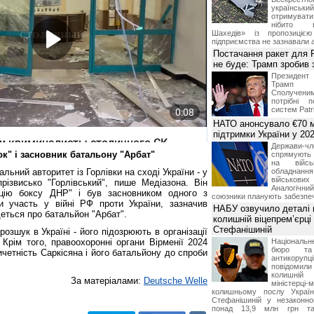
українськ
отримуват
нібито в
Шахедів» із пропозицією
підприємства не зазнавали а
Постачання ракет для Pa
не буде: Трамп зробив 
Президен
Трамп 
Сполучени
потрібні 
систем Patri
НАТО анонсувало €70 м
підтримки України у 202
Держави
шок" і засновник батальону "Арбат"
спрямують 
на війсь
льний авторитет із Горлівки на сході України - у
обладнанн
військови
прізвисько "Горлівський", пише Медіазона. Він
Аналогічни
цію боксу ДНР" і був засновником одного з
союзники планують забезпечи
ли участь у війні РФ проти України, зазначив
НАБУ озвучило деталі 
деться про батальйон "Арбат".
колишній віцепрем’єрці
Стефанішиній
озшук в Україні - його підозрюють в організації
Крім того, правоохоронні органи Вірменії 2024
Національн
бюро та 
ичетність Саркісяна і його батальйону до спроби
антикорупц
повідоми
колишній
За матеріалами:
Deutsche Welle
міністерці-
колишньому послу Укра
Стефанішиній у незаконно
понад 13,9 млн грн та