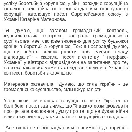
успіху боротьби з корупцією, у війні завжди є корупційна
складова, але війна не є виправданням толерування
корупції, наголошує посол Європейського союзу в
Україні Катаріна Матернова.
"Я думаю, що загалом громадський контроль,
журналістський контроль, контроль громадянського
суспільства має ключове значення для успіху будь-якої
країни в боротьбі з корупцією. Тож я насправді думаю,
що ви робите велику роботу, щоб змусити владу
відповідати", - сказала посол агентству "Інтерфакс-
Україна" у вівторок, відповідаючи на запитання про те,
на яких важливих моментах слід зосередитися Україні в
контексті боротьби з корупцією.
Матернова зазначила: "Думаю, що сила України - це
громадянське суспільство, вільні журналісти".
Уточнюючи, чи впливає корупція на успіх України на
болі бою, посол зазначила, що їй важко розмірковувати
про це, але висловила думку про те, що не буває війни
в чистому вигляді, так чи інакше є корупційна складова.
"Але війна не є виправданням терпимості до корупції.