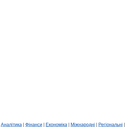
Аналітика
|
Фінанси
|
Економіка
|
Міжнародні
|
Регіональні
|