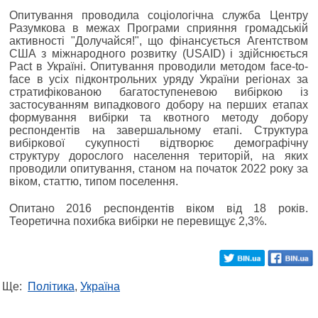
Опитування проводила соціологічна служба Центру
Разумкова в межах Програми сприяння громадській
активності "Долучайся!", що фінансується Агентством
США з міжнародного розвитку (USAID) і здійснюється
Pact в Україні. Опитування проводили методом face-to-
face в усіх підконтрольних уряду України регіонах за
стратифікованою багатоступеневою вибіркою із
застосуванням випадкового добору на перших етапах
формування вибірки та квотного методу добору
респондентів на завершальному етапі. Структура
вибіркової сукупності відтворює демографічну
структуру дорослого населення територій, на яких
проводили опитування, станом на початок 2022 року за
віком, статтю, типом поселення.
Опитано 2016 респондентів віком від 18 років.
Теоретична похибка вибірки не перевищує 2,3%.
Ще:
Політика
,
Україна