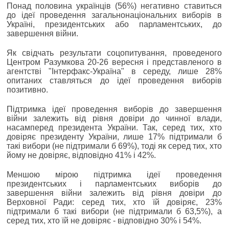
Понад половина українців (56%) негативно ставиться
до ідеї проведення загальнонаціональних виборів в
Україні, президентських або парламентських, до
завершення війни.
Як свідчать результати соцопитування, проведеного
Центром Разумкова 20-26 вересня і представленого в
агентстві "Інтерфакс-Україна" в середу, лише 28%
опитаних ставляться до ідеї проведення виборів
позитивно.
Підтримка ідеї проведення виборів до завершення
війни залежить від рівня довіри до чинної влади,
насамперед президента України. Так, серед тих, хто
довіряє президенту України, лише 17% підтримали б
такі вибори (не підтримали б 69%), тоді як серед тих, хто
йому не довіряє, відповідно 41% і 42%.
Меншою мірою підтримка ідеї проведення
президентських і парламентських виборів до
завершення війни залежить від рівня довіри до
Верховної Ради: серед тих, хто їй довіряє, 23%
підтримали б такі вибори (не підтримали б 63,5%), а
серед тих, хто їй не довіряє - відповідно 30% і 54%.