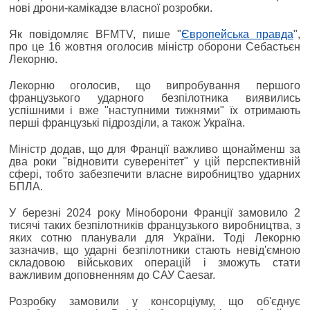
нові дрони-камікадзе власної розробки.
Як повідомляє BFMTV, пише "
Європейська правда
",
про це 16 жовтня оголосив міністр оборони Себастьєн
Лекорню.
Лекорню оголосив, що випробування першого
французького ударного безпілотника виявились
успішними і вже "наступними тижнями" їх отримають
перші французькі підрозділи, а також Україна.
Міністр додав, що для Франції важливо щонайменш за
два роки "відновити суверенітет" у цій перспективній
сфері, тобто забезпечити власне виробництво ударних
БПЛА.
У березні 2024 року Міноборони Франції замовило 2
тисячі таких безпілотників французького виробництва, з
яких сотню планували для України. Тоді Лекорню
зазначив, що ударні безпілотники стають невід'ємною
складовою військових операцій і зможуть стати
важливим доповненням до САУ Caesar.
Розробку замовили у консорціуму, що об'єднує