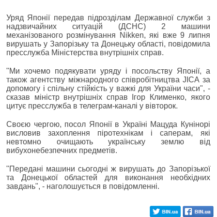
Уряд Японії передав підрозділам Державної служби з
надзвичайних ситуацій (ДСНС) 2 машини
механізованого розмінування Nikken, які вже 9 липня
вирушать у Запорізьку та Донецьку області, повідомила
пресслужба Міністерства внутрішніх справ.
"Ми хочемо подякувати уряду і посольству Японії, а
також агентству міжнародного співробітництва JICA за
допомогу і спільну стійкість у важкі для України часи", -
сказав міністр внутрішніх справ Ігор Клименко, якого
цитує пресслужба в телеграм-каналі у вівторок.
Своєю чергою, посол Японії в Україні Мацуда Кунінорі
висловив захоплення піротехнікам і саперам, які
невтомно очищають українську землю від
вибухонебезпечних предметів.
"Передані машини сьогодні ж вирушать до Запорізької
та Донецької областей для виконання необхідних
завдань", - наголошується в повідомленні.