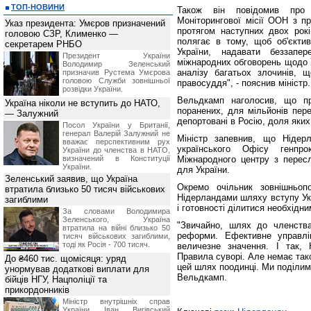
ТОП-НОВИНИ
Також він повідомив про 
Моніторингової місії ООН з п
Указ президента: Умєров призначений
протягом наступних двох рок
головою СЗР, Клименко —
полягає в тому, щоб об'єктив
секретарем РНБО
України, надавати беззапе
Президент України
міжнародних обговорень щодо У
Володимир Зеленський
аналізу багатьох злочинів, 
призначив Pустема Умєрова
головою Служби зовнішньої
правосуддя", - пояснив міністр.
розвідки України.
Вельдкамп наголосив, що пр
Україна ніколи не вступить до НАТО,
поранених, для мільйонів пере
— Залужний
депортовані в Росію, доля яких
Посол України у Британії,
генерал Валерій Залужний не
Міністр запевнив, що Нідер
вважає перспективним рух
українського Офісу генпро
України до членства в НАТО,
визначений в Конституції
Міжнародного центру з пересл
України.
для України.
Зеленський заявив, що Україна
Окремо очільник зовнішньопо
втратила близько 50 тисяч військових
Нідерландами шляху вступу Ук
загиблими
і готовності ділитися необхідн
За словами Володимира
Зеленського, Україна
"Звичайно, шлях до членств
втратила на війні близько 50
реформи. Ефективне управлі
тисяч військових загиблими,
тоді як Росія - 700 тисяч.
величезне значення. І так, К
Правила суворі. Але немає так
До ₴460 тис. щомісяця: уряд
цей шлях поодинці. Ми поділим
унормував додаткові виплати для
Вельдкамп.
бійців НГУ, Нацполіції та
прикордонників
Міністр внутрішніх справ
України Іван Вигівський