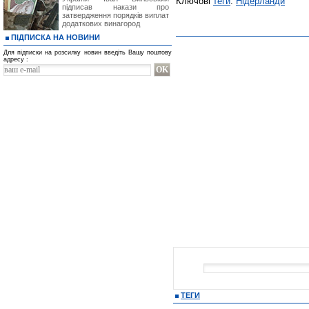
Ключові
теги
:
Нідерланди
підписав накази про
затвердження порядків виплат
додаткових винагород
ПІДПИСКА НА НОВИНИ
Для підписки на розсилку новин введіть Вашу поштову
адресу :
ТЕГИ