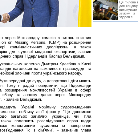
Ця тилова в
для кандида
виконувати 
звʼязку із
здоровʼя.
н через Міжнародну комісію з питань зниклих
ssion on Missing Persons, ICMP) на розширення
рі криміналістичних досліджень, а також
рію для судової медичної експертизи, заявив
донних справ Нідерландів Каспар Вельдкамп.
з українським колегою Дмитром Кулебою в Києві
андів наголосив на важливості правосуддя та
серйозні злочини проти українського народу.
бути передані до суду, а депортовані діти мають
ин. Тому я радий повідомити, що Нідерланди
а розширення можливостей України в сфері
ь, збору та аналізу даних через Міжнародну
б", - заявив Вельдкамп.
едадуть Україні мобільну судово-медичну
яльності поблизу лінії фронту. "Це допоможе
одо багатьох загиблих українців, чиї тіла
також полегшить розслідування справ щодо
може колективним зусиллям із повернення
озз'єднання їх із сім'ями", - зазначив глава