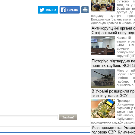
суттєво п
того, як у 
Білий дім т
доступ до 
невдалу зустріч през
Володимира Зеленського т
Дональда Трампа в Овальном
Антикорупційні органи 
Стефанішиній нову пі
Колишній 
євроінтегра
США Ольз
вручили 
повідомля
корупції (Ц
Пісторіус підтвердив п
новітніх гаубиць RCH-1
Міністр о
Борис Піст
новітня н
гаубицю 
оцінюють в 
В Україні розширили пр
в'язнів у лавах ЗСУ
Презид
Володим
підписав у 
закон про
військових,
відбуванн
проходження служби за конт
Указ президента: Умєр
головою СЗР, Клименк