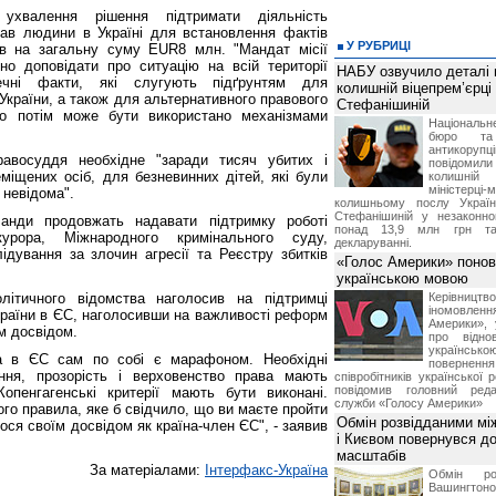
ухвалення рішення підтримати діяльність
рав людини в Україні для встановлення фактів
У РУБРИЦІ
ів на загальну суму EUR8 млн. "Мандат місії
но доповідати про ситуацію на всій території
НАБУ озвучило деталі 
речні факти, які слугують підґрунтям для
колишній віцепрем’єрці
країни, а також для альтернативного правового
Стефанішиній
що потім може бути використано механізмами
Національн
бюро та 
антикорупц
авосуддя необхідне "заради тисяч убитих і
повідоми
міщених осіб, для безневинних дітей, які були
колишній
міністерці-
 невідома".
колишньому послу Укра
Стефанішиній у незаконно
ланди продовжать надавати підтримку роботі
понад 13,9 млн грн та
курора, Міжнародного кримінального суду,
декларуванні.
ідування за злочин агресії та Реєстру збитків
«Голос Америки» поно
українською мовою
літичного відомства наголосив на підтримці
Керівництв
іномовл
раїни в ЄС, наголосивши на важливості реформ
Америки», 
им досвідом.
про відно
українс
а в ЄС сам по собі є марафоном. Необхідні
поверне
ння, прозорість і верховенство права мають
співробітників української 
повідомив головний реда
опенгагенські критерії мають бути виконані.
служби «Голосу Америки»
ого правила, яке б свідчило, що ви маєте пройти
Обмін розвідданими мі
ося своїм досвідом як країна-член ЄС", - заявив
і Києвом повернувся д
масштабів
За матеріалами:
Інтерфакс-Україна
Обмін ро
Вашингт