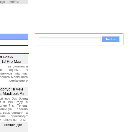
ація
|
ввійти
ея нових
 18 Pro Max
 автономності
ться одним із
чинників під час
асного мобільного
 преміального
орпус: в чем
в MacBook Air
ой ноутбук бренд
л в 1989 году, а
олее 7 кг. Теперь
ашину» сложно
, ведь сегодня та
ния производит
и тонкие лэптопы.
»: посади для