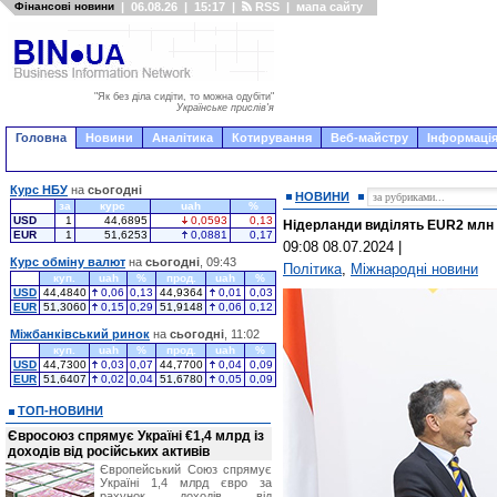
Фінансові новини
|
06.08.26
|
15:17
|
RSS
|
мапа сайту
"Як без діла сидіти, то можна одубіти"
Українське прислів'я
Головна
Новини
Аналітика
Котирування
Веб-майстру
Інформація
Курс НБУ
на
сьогодні
НОВИНИ
за
курс
uah
%
USD
1
44,6895
0,0593
0,13
Нідерланди виділять EUR2 млн є
EUR
1
51,6253
0,0881
0,17
09:08 08.07.2024
|
Курс обміну валют
на
сьогодні
, 09:43
Політика
,
Міжнародні новини
куп.
uah
%
прод.
uah
%
USD
44,4840
0,06
0,13
44,9364
0,01
0,03
EUR
51,3060
0,15
0,29
51,9148
0,06
0,12
Міжбанківський ринок
на
сьогодні
, 11:02
куп.
uah
%
прод.
uah
%
USD
44,7300
0,03
0,07
44,7700
0,04
0,09
EUR
51,6407
0,02
0,04
51,6780
0,05
0,09
ТОП-НОВИНИ
Євросоюз спрямує Україні €1,4 млрд із
доходів від російських активів
Європейський Союз спрямує
Україні 1,4 млрд євро за
рахунок доходів від