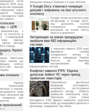
окращився після
завершив період із першим в історії збитком.
березні 2025 року
У Google Docs з’явилася генерація
имчасово перекрив
діаграм і зображень на базі штучного
інформації через
идента України
інтелекту
а президента США
Google почав розгортати нову
у кабінеті.
ШІ-функцію в Google Docs,
оголосили
яка дозволить Gemini
дозру — ЦПК
створювати візуальні
матеріали на основі тексту
віцепрем'єрці з
просто в документі.
ції та експослу в
Авторизацію за новою процедурою
і Стефанішиній
нову підозру,
пройшли вже 682 інформаційні
є Центр протидії
системи
ПК) в середу.
У першому півріччі 2026 року
ередачу Україні
Державна служба
55
спеціального зв'язку та
захисту інформації України
борони Німеччини
внесла до переліку
оріус заявив, що
авторизованих 485
імецьку колісну
інформаційних систем.
RCH-155 високо
Україні.
Конфлікт навколо FIFA: Європа
допускає бойкот ЧС через прихід
ава колишніх
приватних інвесторів
Європейські футбольні
ент України
федерації розглядають
ир Зеленський
можливість застосування
вівторок, 4 серпня,
крайнього заходу - бойкоту
 розширення прав
майбутніх чемпіонатів світу.
 яких звільнили від
Причиною стали плани
я покарання для
президента FIFA Джанні Інфантіно залучити
рактом.
приватних інвесторів до комерційної діяльності
ов призначений
організації, повідомляє Sky News.
о —