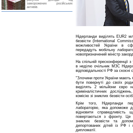
заморожених російських
активів.
Нідерланди виділять EUR2 мл
безвісти (International Commi
можливостей України в сфе
передадуть мобільну лаборато
новопризначений міністр закор
На спільній пресконференції 
в неділю очільник МЗС Нідерл
відповідальності РФ за скоєні 
"Злочини проти України мають 
бути повернуті до своїх род
виділять 2 мільйони євро н
криміналістичних досліджен
комісію зі зниклих безвісти осі
Крім того, Нідерланди пер
лабораторію, яка допоможе ді
відновити справедливість щ
повертаються з фронту. Це 
зниклих безвісти та допо
депортованих дітей із РФ і в
дипломатії.