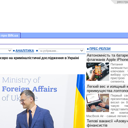
реєстр
 про BIN.ua
ПРЕС-РЕЛІЗИ
АНАЛІТИКА
Автономність та батар
вро на криміналістичні дослідження в Україні
флагманів Apple iPhone
Питання
залишає
ключових 
вибору суч
пристрою
сегмента.
Легкий вес и изящный к
преимущества лэптопо
Первый св
презентова
весил он б
такую «м
представить
же компа
MacBook Air - самые легкие 
Тилові вакансії «Азову
фінансистів