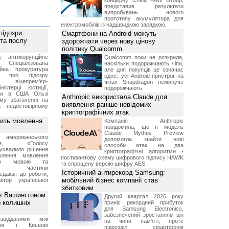
концерну China FAW Group,
представив результати
випробувань нового
прототипу акумулятора для
електромобілів із надшвидкою зарядкою.
підозри
Смартфони на Android можуть
 та послу
здорожчати через нову цінову
політику Qualcomm
е антикорупційне
Qualcomm поки не розкрила,
Спеціалізована
наскільки подорожчають чіпи,
ійна прокуратура
але для покупців це означає
ли про підозру
одне: усі Android-пристрої на
 віцепрем'єр-
чіпах Snapdragon неминуче
міністерці юстиції,
подорожчають.
їни в США Ользі
Anthropic використала Claude для
му збагаченні на
виявлення раніше невідомих
 недостовірному
криптографічних атак
вить мовлення
Компанія Anthropic
повідомила, що її модель
Claude Mythos Preview
о американського
допомогла знайти нові
ення, «Голосу
способи атак на два
ухвалило рішення
криптографічні алгоритми -
влення мовлення
постквантову схему цифрового підпису HAWK
ькою мовою та
та спрощену версію шифру AES.
ння частини
Історичний антирекорд Samsung:
редакції до роботи,
мобільний бізнес компанії став
ктор української
збитковим
ж Вашингтоном
Другий квартал 2026 року
о колишніх
приніс рекордний прибуток
для Samsung Electronics,
забезпечений зростанням цін
звідданими між
на чипи пам'яті, проте
оном і Києвом
підрозділ смартфонів