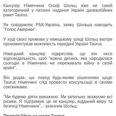
Канцлер Німеччини Олаф Шольц вже не такий
категоричний у питанні надання Україні далекобійних
ракет Taurus.
Як повідомляє РБК-Україна, заяву Шольца наводить
"Голос Америки".
У ході своєї промови у німецькому уряді Шольц вкотре
прокоментував можливість передачі Україні Taurus.
Німецький канцлер підкреслив, що він несе
відповідальність, щоб "кожна дитина, яка народилася
сьогодні в Німеччині, не переживала війну в своїй
країні".
Він додав, що перед будь-якими рішеннями щодо
Taurus Німеччині слід провести консультації зі своїми
союзниками.
"Ми будемо діяти виважено. Ми ретельно зважуємо всі
ризики. Я підтримую це як канцлер, відданий миру та
безпеці Німеччини", - зазначив Шольц.
Позиція Шольца щодо Taurus