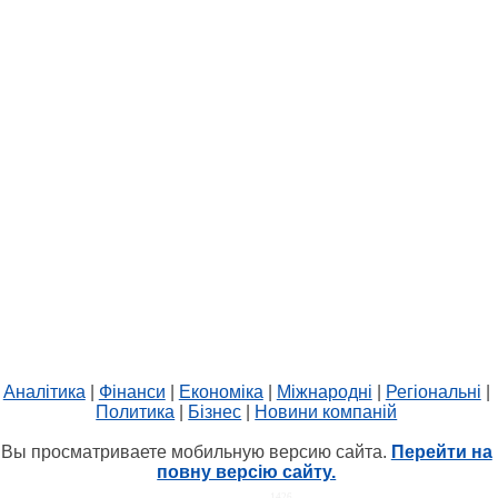
Аналітика
|
Фінанси
|
Економіка
|
Міжнародні
|
Регіональні
|
Политика
|
Бізнес
|
Новини компаній
Вы просматриваете мобильную версию сайта.
Перейти на
повну версію сайту.
HIT.UA
1426