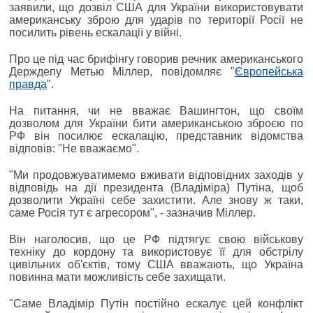
заявили, що дозвіл США для України використовувати
американську зброю для ударів по території Росії не
посилить рівень ескалації у війні.
Про це під час брифінгу говорив речник американського
Держдепу Метью Міллер, повідомляє "
Європейська
правда
".
На питання, чи не вважає Вашингтон, що своїм
дозволом для України бити американською зброєю по
РФ він посилює ескалацію, представник відомства
відповів: "Не вважаємо".
"Ми продовжуватимемо вживати відповідних заходів у
відповідь на дії президента (Владіміра) Путіна, щоб
дозволити Україні себе захистити. Але знову ж таки,
саме Росія тут є агресором", - зазначив Міллер.
Він наголосив, що це РФ підтягує свою військову
техніку до кордону та використовує її для обстрілу
цивільних об'єктів, тому США вважають, що Україна
повинна мати можливість себе захищати.
"Саме Владімір Путін постійно ескалує цей конфлікт