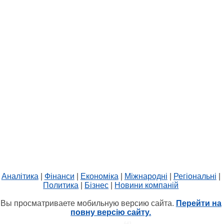
Аналітика
|
Фінанси
|
Економіка
|
Міжнародні
|
Регіональні
|
Политика
|
Бізнес
|
Новини компаній
Вы просматриваете мобильную версию сайта.
Перейти на
повну версію сайту.
HIT.UA
643