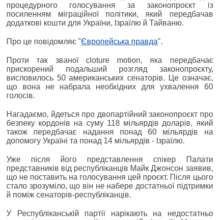
процедурного голосування за законопроєкт із
посиленням міграційної політики, який передбачав
додаткові кошти для України, Ізраїлю й Тайваню.
Про це повідомляє "
Європейська правда
".
Проти так званої cloture motion, яка передбачає
прискорений подальший розгляд законопроєкту,
висловилось 50 американських сенаторів. Це означає,
що вона не набрала необхідних для ухвалення 60
голосів.
Нагадаємо, йдеться про двопартійний законопроєкт про
безпеку кордонів на суму 118 мільярдів доларів, який
також передбачає надання понад 60 мільярдів на
допомогу Україні та понад 14 мільярдів - Ізраїлю.
Уже після його представлення спікер Палати
представників від республіканців Майк Джонсон заявив,
що не поставить на голосування цей проєкт. Після цього
стало зрозуміло, що він не набере достатньої підтримки
й поміж сенаторів-республіканців.
У Республіканській партії нарікають на недостатньо