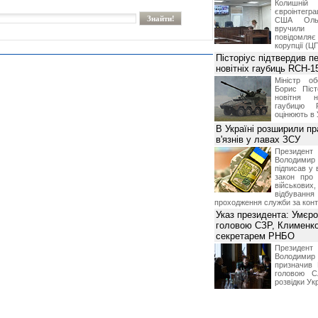
Колишній 
євроінтегра
США Ольз
вручили 
повідомля
корупції (Ц
Пісторіус підтвердив п
новітніх гаубиць RCH-1
Міністр о
Борис Піст
новітня н
гаубицю 
оцінюють в 
В Україні розширили пр
в'язнів у лавах ЗСУ
Презид
Володим
підписав у 
закон про
військових,
відбуванн
проходження служби за конт
Указ президента: Умєр
головою СЗР, Клименк
секретарем РНБО
Презид
Володим
призначив
головою С
розвідки Ук