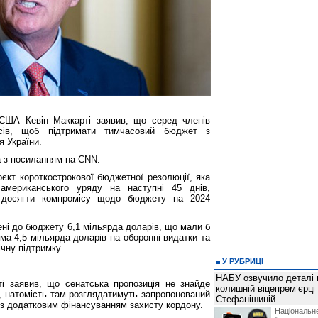
 США Кевін Маккарті заявив, що серед членів
сів, щоб підтримати тимчасовий бюджет з
 України.
а з посиланням на CNN.
кт короткострокової бюджетної резолюції, яка
американського уряду на наступні 45 днів,
 досягти компромісу щодо бюджету на 2024
ні до бюджету 6,1 мільярда доларів, що мали б
ема 4,5 мільярда доларів на оборонні видатки та
ічну підтримку.
У РУБРИЦІ
НАБУ озвучило деталі 
ті заявив, що сенатська пропозиція не знайде
колишній віцепрем’єрці
в, натомість там розглядатимуть запропонований
Стефанішиній
із додатковим фінансуванням захисту кордону.
Національн