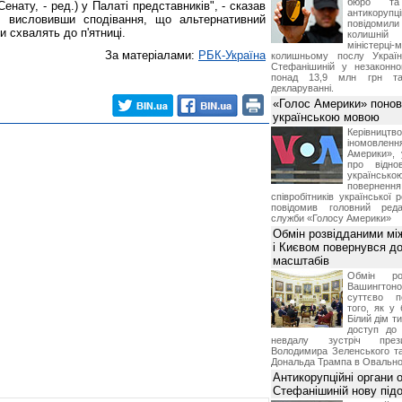
бюро та 
енату, - ред.) у Палаті представників", - сказав
антикорупц
с висловивши сподівання, що альтернативний
повідоми
 схвалять до п'ятниці.
колишній
міністерці-
За матеріалами:
РБК-Україна
колишньому послу Укра
Стефанішиній у незаконно
понад 13,9 млн грн та
декларуванні.
«Голос Америки» поно
українською мовою
Керівництв
іномовл
Америки», 
про відно
українс
поверне
співробітників української 
повідомив головний реда
служби «Голосу Америки»
Обмін розвідданими мі
і Києвом повернувся д
масштабів
Обмін ро
Вашингт
суттєво п
того, як у 
Білий дім т
доступ до 
невдалу зустріч през
Володимира Зеленського т
Дональда Трампа в Овальном
Антикорупційні органи 
Стефанішиній нову пі