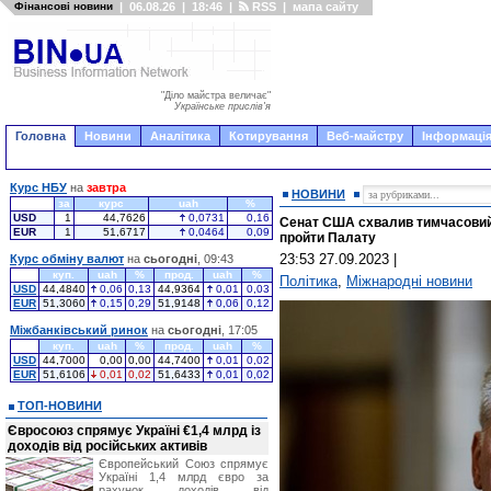
Фінансові новини
|
06.08.26
|
18:46
|
RSS
|
мапа сайту
"Діло майстра величає"
Українське прислів'я
Головна
Новини
Аналітика
Котирування
Веб-майстру
Інформація
Курс НБУ
на
завтра
НОВИНИ
за
курс
uah
%
USD
1
44,7626
0,0731
0,16
Сенат США схвалив тимчасовий 
EUR
1
51,6717
0,0464
0,09
пройти Палату
23:53 27.09.2023
|
Курс обміну валют
на
сьогодні
, 09:43
куп.
uah
%
прод.
uah
%
Політика
,
Міжнародні новини
USD
44,4840
0,06
0,13
44,9364
0,01
0,03
EUR
51,3060
0,15
0,29
51,9148
0,06
0,12
Міжбанківський ринок
на
сьогодні
, 17:05
куп.
uah
%
прод.
uah
%
USD
44,7000
0,00
0,00
44,7400
0,01
0,02
EUR
51,6106
0,01
0,02
51,6433
0,01
0,02
ТОП-НОВИНИ
Євросоюз спрямує Україні €1,4 млрд із
доходів від російських активів
Європейський Союз спрямує
Україні 1,4 млрд євро за
рахунок доходів від