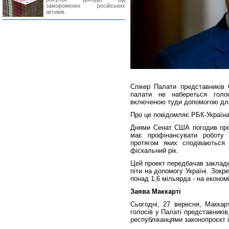
заморожених російських
активів.
Спікер Палати представників
палати не набереться голо
включеною туди допомогою для
Про це повідомляє РБК-Україн
Днями Сенат США погодив проє
має профінансувати роботу 
протягом яких сподіваються
фіскальний рік.
Цей проект передбачав закладе
піти на допомогу Україні. Зокр
понад 1,6 мільярда - на економ
Заява Маккарті
Сьогодні, 27 вересня, Маккар
голосів у Палаті представникі
республіканцями законопроєкт 