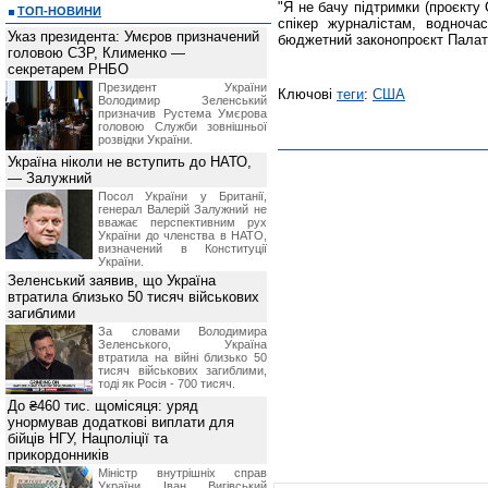
"Я не бачу підтримки (проєкту С
ТОП-НОВИНИ
спікер журналістам, водноча
Указ президента: Умєров призначений
бюджетний законопроєкт Палати
головою СЗР, Клименко —
секретарем РНБО
Президент України
Ключові
теги
:
США
Володимир Зеленський
призначив Pустема Умєрова
головою Служби зовнішньої
розвідки України.
Україна ніколи не вступить до НАТО,
— Залужний
Посол України у Британії,
генерал Валерій Залужний не
вважає перспективним рух
України до членства в НАТО,
визначений в Конституції
України.
Зеленський заявив, що Україна
втратила близько 50 тисяч військових
загиблими
За словами Володимира
Зеленського, Україна
втратила на війні близько 50
тисяч військових загиблими,
тоді як Росія - 700 тисяч.
До ₴460 тис. щомісяця: уряд
унормував додаткові виплати для
бійців НГУ, Нацполіції та
прикордонників
Міністр внутрішніх справ
України Іван Вигівський