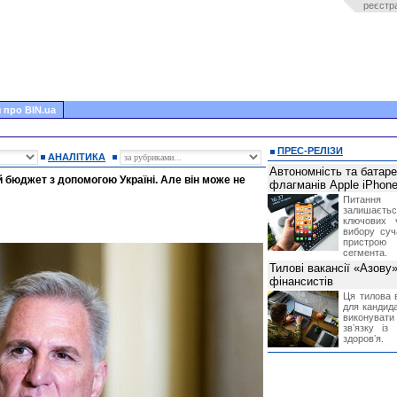
реєстр
 про BIN.ua
ПРЕС-РЕЛІЗИ
АНАЛІТИКА
Автономність та батар
бюджет з допомогою Україні. Але він може не
флагманів Apple iPhone
Питання
залишає
ключових 
вибору суч
пристрою
сегмента.
Тилові вакансії «Азову
фінансистів
Ця тилова в
для кандида
виконувати 
звʼязку із
здоровʼя.