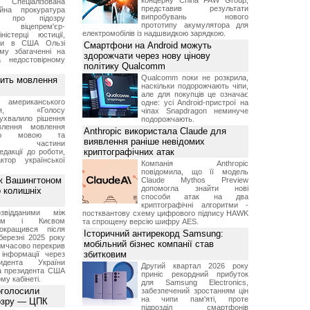
концерну China FAW Group,
Спеціалізована
представив результати
ійна прокуратура
випробувань нового
ли про підозру
прототипу акумулятора для
 віцепрем'єр-
електромобілів із надшвидкою зарядкою.
міністерці юстиції,
їни в США Ользі
Смартфони на Android можуть
му збагаченні на
здорожчати через нову цінову
 недостовірному
політику Qualcomm
Qualcomm поки не розкрила,
вить мовлення
наскільки подорожчають чіпи,
але для покупців це означає
о американського
одне: усі Android-пристрої на
ення, «Голосу
чіпах Snapdragon неминуче
ухвалило рішення
подорожчають.
влення мовлення
Anthropic використала Claude для
ькою мовою та
виявлення раніше невідомих
ння частини
криптографічних атак
редакції до роботи,
ктор української
Компанія Anthropic
повідомила, що її модель
ж Вашингтоном
Claude Mythos Preview
допомогла знайти нові
о колишніх
способи атак на два
криптографічні алгоритми -
звідданими між
постквантову схему цифрового підпису HAWK
оном і Києвом
та спрощену версію шифру AES.
окращився після
Історичний антирекорд Samsung:
березні 2025 року
мобільний бізнес компанії став
имчасово перекрив
збитковим
інформації через
идента України
Другий квартал 2026 року
а президента США
приніс рекордний прибуток
у кабінеті.
для Samsung Electronics,
оголосили
забезпечений зростанням цін
на чипи пам'яті, проте
дозру — ЦПК
підрозділ смартфонів