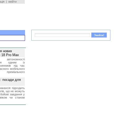
ація
|
ввійти
ея нових
 18 Pro Max
 автономності
ться одним із
чинників під час
асного мобільного
 преміального
»: посади для
акансія підходить
тів, що не можуть
бойові завдання у
 віком чи станом