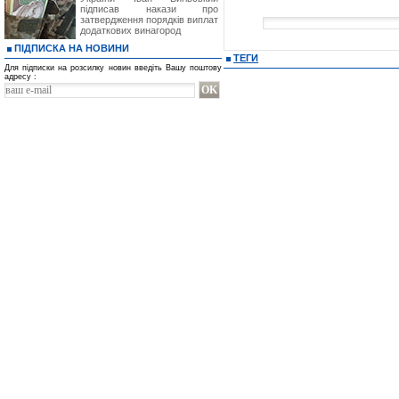
підписав накази про
затвердження порядків виплат
додаткових винагород
ПІДПИСКА НА НОВИНИ
ТЕГИ
Для підписки на розсилку новин введіть Вашу поштову
адресу :