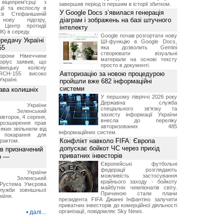
віцепрем'єрці з
завершив період із першим в історії збитком.
ції та експослу в
У Google Docs з’явилася генерація
і Стефанішиній
діаграм і зображень на базі штучного
нову підозру,
є Центр протидії
інтелекту
ПК) в середу.
Google почав розгортати нову
ередачу Україні
ШІ-функцію в Google Docs,
55
яка дозволить Gemini
створювати візуальні
борони Німеччини
матеріали на основі тексту
оріус заявив, що
просто в документі.
імецьку колісну
Авторизацію за новою процедурою
RCH-155 високо
Україні.
пройшли вже 682 інформаційні
системи
ава колишніх
У першому півріччі 2026 року
Державна служба
ент України
спеціального зв'язку та
ир Зеленський
захисту інформації України
вівторок, 4 серпня,
внесла до переліку
 розширення прав
авторизованих 485
 яких звільнили від
інформаційних систем.
я покарання для
Конфлікт навколо FIFA: Європа
рактом.
допускає бойкот ЧС через прихід
ов призначений
приватних інвесторів
о —
Європейські футбольні
федерації розглядають
ент України
можливість застосування
ир Зеленський
крайнього заходу - бойкоту
 Pустема Умєрова
майбутніх чемпіонатів світу.
лужби зовнішньої
Причиною стали плани
раїни.
президента FIFA Джанні Інфантіно залучити
приватних інвесторів до комерційної діяльності
організації, повідомляє Sky News.
•
далі...