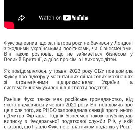
Фукс запевнив, що за півтора роки не бачився у Лондоні
з жодними українськими політиками, чи бізнесменами.
Він також розповів, що не займається бізнесом у
Великій Британії, а дбає про сім'ю і виховує дітей.
Як повідомлялося, у травні 2023 року СБУ повідомила
Фуксу про підозру у масштабних фінансових махінаціях
зі стратегічними підприємствами України та
систематичному ухиленні від сплати податків.
Раніше Фукс також мав російське громадянство, від
якого відмовився у червні 2021 року. Він повідомив про
це після того, як РНБО запровадила санкції проти нього
і Дмитра Фірташа. Тоді ж бізнесмен також опублікував
виписку з Федеральної податкової служби РФ, у якій
сказано, що Павло Фукс не є платником податків у Росії.