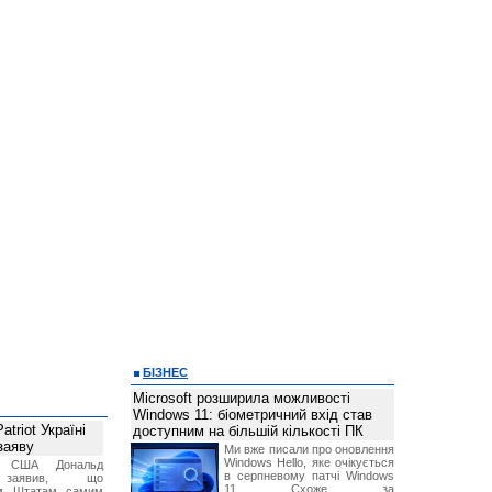
БІЗНЕС
Microsoft розширила можливості
Windows 11: біометричний вхід став
triot Україні
доступним на більшій кількості ПК
заяву
Ми вже писали про оновлення
Windows Hello, яке очікується
т США Дональд
в серпневому патчі Windows
заявив, що
11. Схоже, за
м Штатам самим