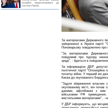
потрібні перехоплювачі до
систем Patriot.
За матеріалами Державного бю
забороненої в Україні партії
Пономарьову повідомлено про п
"За матеріалами Державног
повідомив про підозру чинн
зраді", - йдеться в повідомленн
За інформацією ДБР, депутат 
політичної партії "Опозиційна 
початку війни. У перший же де
Києва до окупованого Бердянс
"Задля збереження власних с
окупованому місті, він почав 
даними, афілійовані з ним 
військовим РФ приміщення,
мастильними матеріалами", - н
У ДБР інформують, що місцеві 
транслюють проросійські нара