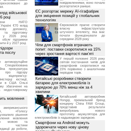
повідомленнями, воно почало
перехоплювачі до
розгортатися раніше.
ot.
ЄС розгортає мережу AI-гігафабрик
лрд військової
для зміцнення позицій у глобальних
6 році
технологіях
-члени НАТО
Єврокомісія прагне створити
Україні €70 млрд
власну інфраструктуру
кову допомогу,
штучного інтелекту, яка має
я та підготовку
почати функціонувати до
х у 2026 році.
середини 2028 року
й обсяг підтримки
ти й у 2027 році.
Чіпи для смартфонів втрачають
підозри
попит: поставки скоротилися на 15%
 та послу
через зростання вартості пам’яті
У першій половині 2026 року
е антикорупційне
світові постачання чипів для
Спеціалізована
смартфонів скоротилися на
ійна прокуратура
15% порівняно з аналогічним
ли про підозру
періодом торік.
 віцепрем'єр-
Китайські розробники створили
міністерці юстиції,
батарею для електромобілів із
їни в США Ользі
му збагаченні на
зарядкою до 70% менш ніж за 4
 недостовірному
хвилини
Китайський автовиробник
вить мовлення
Hongqi, преміальний бренд
концерну China FAW Group,
представив результати
о американського
випробувань нового
ення, «Голосу
прототипу акумулятора для
ухвалило рішення
електромобілів із надшвидкою зарядкою.
влення мовлення
ькою мовою та
Смартфони на Android можуть
ння частини
здорожчати через нову цінову
редакції до роботи,