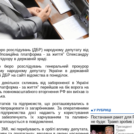
ро розслідувань (ДБР) народному депутату від
 "Опозиційна платформа - за життя" Олександру
ідозру в державній зраді.
о бюро розслідувань генеральний прокурор
ому народному депутату України в державній
і ДБР на сайті відомства в понеділок.
декількох скликань від забороненої в Україні
платформа - за життя" перейшов на бік ворога на
нь повномасштабного вторгнення РФ він виїхав із
ька.
татків та підприємств, що розташовувались в
співпрацювати із загарбниками. За оперативними
У РУБРИЦІ
підприємства досі надають у користування
 забезпечують їх харчуванням та паливно-
Постачання ракет для Pa
аголошується в повідомленні.
не буде: Трамп зробив 
Президен
ЗМІ, які перебувають в орбіті впливу депутата,
Трамп 
тиви та пропаганду, вводячи в оману населення
Сполучени