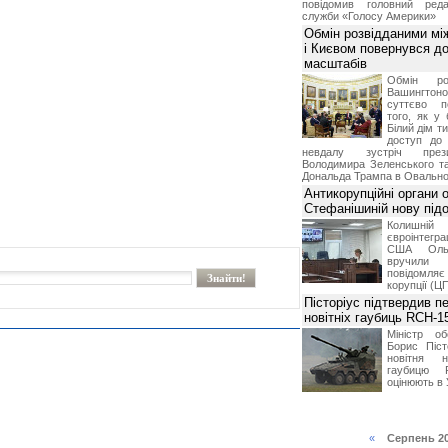
повідомив головний реда
служби «Голосу Америки»
Обмін розвідданими мі
і Києвом повернувся д
масштабів
Обмін ро
Вашингт
суттєво п
того, як у 
Білий дім т
доступ до 
невдалу зустріч през
Володимира Зеленського т
Дональда Трампа в Овальном
Антикорупційні органи 
Стефанішиній нову пі
Колишній 
євроінтегра
США Ольз
вручили 
повідомля
корупції (Ц
Пісторіус підтвердив п
новітніх гаубиць RCH-1
Міністр о
Борис Піст
новітня н
гаубицю 
оцінюють в 
«
Серпень 2