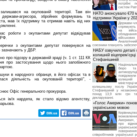
потрібні 
систем Patri
залишався на окупованій території. Там він
НАТО анонсувало €70 м
 держави-агресора, збройних формувань та
підтримки України у 202
ста, мав їх підтримку та отримав навіть від них
Держави
домленні.
спрямують 
на війсь
с роботи з окупантами депутат відвідував
обладнанн
 РФ.
військови
Аналогічни
перечки з окупантами депутат повернувся на
союзники планують забезпечи
- зазначають у ДБР.
НАБУ озвучило деталі 
колишній віцепрем’єрці
 про підозру в державній зраді (ч. 1 ст. 111 КК
Стефанішиній
ння про застосування щодо нього запобіжного
Національн
вартою.
бюро та 
антикорупц
бшуки в народного обранця, в його офісах та в
повідоми
ася діяльність на окупованій території", -
колишній
міністерці-
колишньому послу Укра
Стефанішиній у незаконно
снює Офіс генерального прокурора.
понад 13,9 млн грн та
декларуванні.
ся ім'я нардепа, як стало відомо агентству,
«Голос Америки» поно
арьова.
українською мовою
Керівництв
іномовл
Америки», 
про відно
українс
поверне
співробітників української 