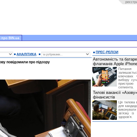
реєстр
 про BIN.ua
ПРЕС-РЕЛІЗИ
АНАЛІТИКА
Автономність та батар
ву повідомили про підозру
флагманів Apple iPhone
Питання
залишає
ключових 
вибору суч
пристрою
сегмента.
Тилові вакансії «Азову
фінансистів
Ця тилова в
для кандида
виконувати 
звʼязку із
здоровʼя.