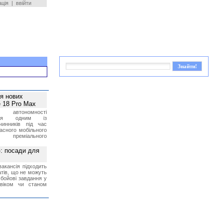
ація
|
ввійти
ея нових
 18 Pro Max
 автономності
ться одним із
чинників під час
асного мобільного
 преміального
»: посади для
акансія підходить
тів, що не можуть
бойові завдання у
 віком чи станом