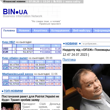
Фінансові новини
|
07.08.26
|
13:24
|
RSS
|
мапа сайту
"Не сокира теше, а чоловік"
Українське прислів'я
Головна
Новини
Аналітика
Котирування
Веб-майстру
Інформація
Курс НБУ
на
сьогодні
НОВИНИ
за
курс
uah
%
USD
1
44,7626
0,0731
0,16
Нардепу від «ОПЗЖ» Пономарьо
EUR
1
51,6717
0,0464
0,09
12:47 24.07.2023
|
Курс обміну валют
на
сьогодні
, 09:48
Політика
куп.
uah
%
прод.
uah
%
USD
44,4784
0,01
0,01
44,9448
0,01
0,02
EUR
51,2752
0,03
0,06
51,9080
0,01
0,01
Міжбанківський ринок
на
сьогодні
, 11:06
куп.
uah
%
прод.
uah
%
USD
44,7500
0,05
0,11
44,7800
0,04
0,09
EUR
51,5743
0,04
0,07
51,5910
0,05
0,10
ТОП-НОВИНИ
Постачання ракет для Patriot Україні не
буде: Трамп зробив заяву
Президент США Дональд
Трамп заявив, що
Сполученим Штатам самим