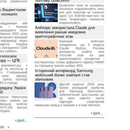
політику Qualcomm
ктор української
Qualcomm поки не розкрила,
наскільки подорожчають чіпи,
ж Вашингтоном
але для покупців це означає
о колишніх
одне: усі Android-пристрої на
чіпах Snapdragon неминуче
подорожчають.
звідданими між
оном і Києвом
Anthropic використала Claude для
окращився після
виявлення раніше невідомих
березні 2025 року
криптографічних атак
имчасово перекрив
інформації через
Компанія Anthropic
идента України
повідомила, що її модель
а президента США
Claude Mythos Preview
у кабінеті.
допомогла знайти нові
способи атак на два
оголосили
криптографічні алгоритми -
дозру — ЦПК
постквантову схему цифрового підпису HAWK
віцепрем'єрці з
та спрощену версію шифру AES.
ції та експослу в
Історичний антирекорд Samsung:
і Стефанішиній
мобільний бізнес компанії став
нову підозру,
збитковим
є Центр протидії
ПК) в середу.
Другий квартал 2026 року
ередачу Україні
приніс рекордний прибуток
для Samsung Electronics,
55
забезпечений зростанням цін
борони Німеччини
на чипи пам'яті, проте
оріус заявив, що
підрозділ смартфонів
імецьку колісну
завершив період із першим в історії збитком.
RCH-155 високо
Україні.
•
далі...
•
далі...
026 »