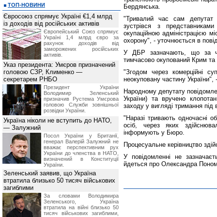
ТОП-НОВИНИ
Бердянська.
Євросоюз спрямує Україні €1,4 млрд
"Тривалий час сам депутат 
із доходів від російських активів
зустрівся з представниками
Європейський Союз спрямує
окупаційною адміністрацією мі
Україні 1,4 млрд євро за
охорону", - уточнюється в пові
рахунок доходів від
заморожених російських
У ДБР зазначають, що за ча
активів.
тимчасово окупований Крим та
Указ президента: Умєров призначений
головою СЗР, Клименко —
"Згодом через комерційні су
секретарем РНБО
неокуповану частину України", 
Президент України
Народному депутату повідомлено
Володимир Зеленський
України) та вручено клопота
призначив Pустема Умєрова
головою Служби зовнішньої
заходу у вигляді тримання під 
розвідки України.
"Наразі тривають одночасні о
Україна ніколи не вступить до НАТО,
осіб, через яких здійснювал
— Залужний
інформують у Бюро.
Посол України у Британії,
генерал Валерій Залужний не
Процесуальне керівництво здій
вважає перспективним рух
України до членства в НАТО,
У повідомленні не зазначаєть
визначений в Конституції
йдеться про Олександра Поном
України.
Зеленський заявив, що Україна
втратила близько 50 тисяч військових
загиблими
За словами Володимира
Зеленського, Україна
втратила на війні близько 50
тисяч військових загиблими,