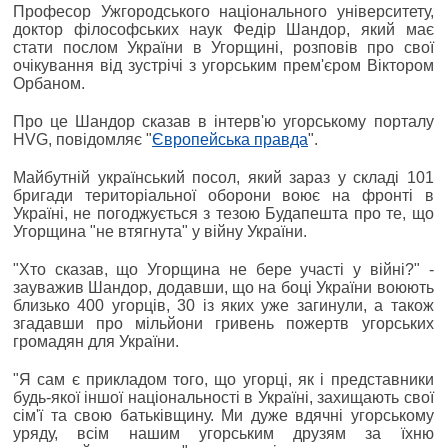
Професор Ужгородського національного університету,
доктор філософських наук Федір Шандор, який має
стати послом України в Угорщині, розповів про свої
очікування від зустрічі з угорським прем'єром Віктором
Орбаном.
Про це Шандор сказав в інтерв'ю угорському порталу
HVG, повідомляє "
Європейська правда
".
Майбутній український посол, який зараз у складі 101
бригади територіальної оборони воює на фронті в
Україні, не погоджується з тезою Будапешта про те, що
Угорщина "не втягнута" у війну України.
"Хто сказав, що Угорщина не бере участі у війні?" -
зауважив Шандор, додавши, що на боці України воюють
близько 400 угорців, 30 із яких уже загинули, а також
згадавши про мільйони гривень пожертв угорських
громадян для України.
"Я сам є прикладом того, що угорці, як і представники
будь-якої іншої національності в Україні, захищають свої
сім'ї та свою батьківщину. Ми дуже вдячні угорському
уряду, всім нашим угорським друзям за їхню