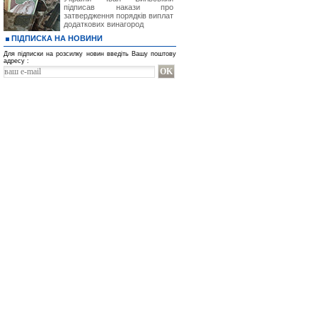
підписав накази про
затвердження порядків виплат
додаткових винагород
ПІДПИСКА НА НОВИНИ
Для підписки на розсилку новин введіть Вашу поштову
адресу :