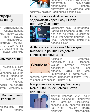
концерну China FAW Group,
представив результати
випробувань нового
прототипу акумулятора для
електромобілів із надшвидкою зарядкою.
підозри
Смартфони на Android можуть
 та послу
здорожчати через нову цінову
політику Qualcomm
е антикорупційне
Qualcomm поки не розкрила,
Спеціалізована
наскільки подорожчають чіпи,
ійна прокуратура
але для покупців це означає
ли про підозру
одне: усі Android-пристрої на
 віцепрем'єр-
чіпах Snapdragon неминуче
міністерці юстиції,
подорожчають.
їни в США Ользі
Anthropic використала Claude для
му збагаченні на
виявлення раніше невідомих
 недостовірному
криптографічних атак
вить мовлення
Компанія Anthropic
повідомила, що її модель
Claude Mythos Preview
о американського
допомогла знайти нові
ення, «Голосу
способи атак на два
ухвалило рішення
криптографічні алгоритми -
влення мовлення
постквантову схему цифрового підпису HAWK
ькою мовою та
та спрощену версію шифру AES.
ння частини
Історичний антирекорд Samsung:
редакції до роботи,
мобільний бізнес компанії став
ктор української
збитковим
ж Вашингтоном
Другий квартал 2026 року
о колишніх
приніс рекордний прибуток
для Samsung Electronics,
забезпечений зростанням цін
звідданими між
на чипи пам'яті, проте
оном і Києвом
підрозділ смартфонів