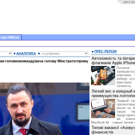
реєстр
 про BIN.ua
ПРЕС-РЕЛІЗИ
АНАЛІТИКА
Автономність та батар
вки головнокомандувача голову Мінстратегпрому
флагманів Apple iPhone
Питання
залишає
ключових 
вибору суч
пристрою
сегмента.
Легкий вес и изящный к
преимущества лэптопо
Первый св
презентова
весил он б
такую «м
представить
же компа
MacBook Air - самые легкие 
Тилові вакансії «Азову
фінансистів