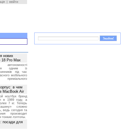
ація
|
ввійти
ея нових
 18 Pro Max
 автономності
ться одним із
чинників під час
асного мобільного
 преміального
орпус: в чем
в MacBook Air
ой ноутбук бренд
л в 1989 году, а
олее 7 кг. Теперь
ашину» сложно
, ведь сегодня та
ния производит
и тонкие лэптопы.
»: посади для