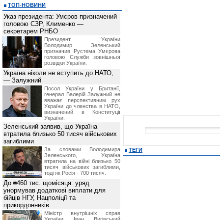
ТОП-НОВИНИ
Указ президента: Умєров призначений
головою СЗР, Клименко —
секретарем РНБО
Президент України
Володимир Зеленський
призначив Pустема Умєрова
головою Служби зовнішньої
розвідки України.
Україна ніколи не вступить до НАТО,
— Залужний
Посол України у Британії,
генерал Валерій Залужний не
вважає перспективним рух
України до членства в НАТО,
визначений в Конституції
України.
Зеленський заявив, що Україна
втратила близько 50 тисяч військових
загиблими
За словами Володимира
ТЕГИ
Зеленського, Україна
втратила на війні близько 50
тисяч військових загиблими,
тоді як Росія - 700 тисяч.
До ₴460 тис. щомісяця: уряд
унормував додаткові виплати для
бійців НГУ, Нацполіції та
прикордонників
Міністр внутрішніх справ
України Іван Вигівський