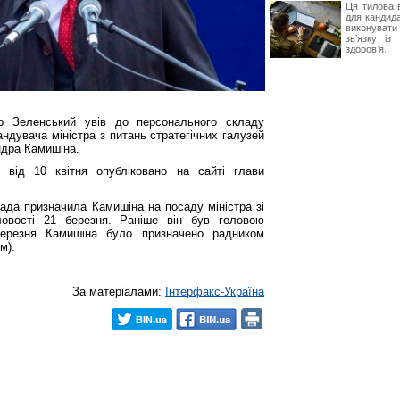
Ця тилова в
для кандида
виконувати 
звʼязку із
здоровʼя.
р Зеленський увів до персонального складу
ндувача міністра з питань стратегічних галузей
ндра Камишіна.
 від 10 квітня опубліковано на сайті глави
ада призначила Камишіна на посаду міністра зі
ловості 21 березня. Раніше він був головою
 березня Камишіна було призначено радником
м).
За матеріалами:
Інтерфакс-Україна