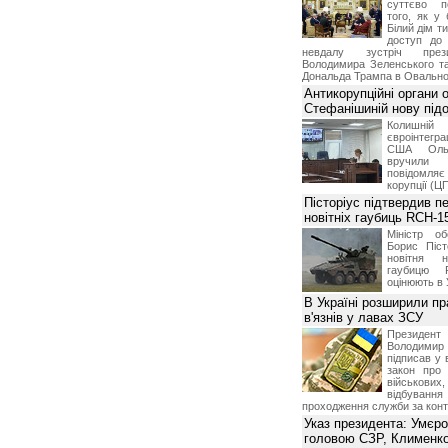
суттєво п
того, як у 
Білий дім т
доступ до 
невдалу зустріч през
Володимира Зеленського т
Дональда Трампа в Овальном
Антикорупційні органи 
Стефанішиній нову пі
Колишній 
євроінтегра
США Ольз
вручили 
повідомля
корупції (Ц
Пісторіус підтвердив п
новітніх гаубиць RCH-1
Міністр о
Борис Піст
новітня н
гаубицю 
оцінюють в 
В Україні розширили пр
в'язнів у лавах ЗСУ
Презид
Володим
підписав у 
закон про
військових,
відбуванн
проходження служби за конт
Указ президента: Умєр
головою СЗР, Клименк