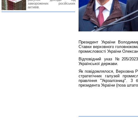
заморожених російських
активів.
Президент України Володими
Ставки верховного головнокома
промисловості України Олекса
Відповідний указ №205/2023
Української держави.
Як повідомлялося, Верховна Р
стратегічних галузей промис
правління "Укрзалізниці". 3
президента України (поза штато