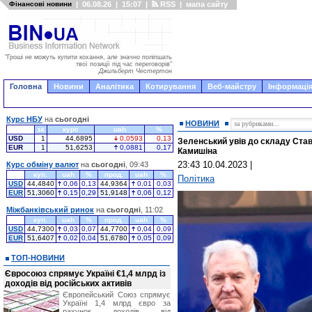
Фінансові новини
|
06.08.26
|
15:07
|
RSS
|
мапа сайту
"Гроші не можуть купити кохання, але значно поліпшать
твої позиції під час переговорів"
Джильберт Честертон
Головна
Новини
Аналітика
Котирування
Веб-майстру
Інформація
Курс НБУ
на
сьогодні
НОВИНИ
за
курс
uah
%
USD
1
44,6895
0,0593
0,13
Зеленський увів до складу Ста
EUR
1
51,6253
0,0881
0,17
Камишіна
23:43 10.04.2023
|
Курс обміну валют
на
сьогодні
, 09:43
куп.
uah
%
прод.
uah
%
Політика
USD
44,4840
0,06
0,13
44,9364
0,01
0,03
EUR
51,3060
0,15
0,29
51,9148
0,06
0,12
Міжбанківський ринок
на
сьогодні
, 11:02
куп.
uah
%
прод.
uah
%
USD
44,7300
0,03
0,07
44,7700
0,04
0,09
EUR
51,6407
0,02
0,04
51,6780
0,05
0,09
ТОП-НОВИНИ
Євросоюз спрямує Україні €1,4 млрд із
доходів від російських активів
Європейський Союз спрямує
Україні 1,4 млрд євро за
рахунок доходів від