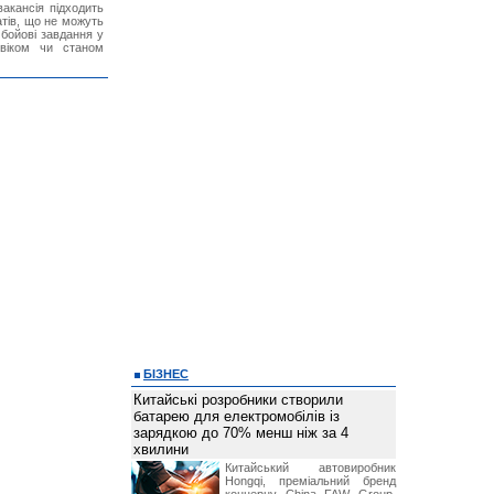
акансія підходить
тів, що не можуть
бойові завдання у
 віком чи станом
БІЗНЕС
Китайські розробники створили
батарею для електромобілів із
зарядкою до 70% менш ніж за 4
хвилини
Китайський автовиробник
Hongqi, преміальний бренд