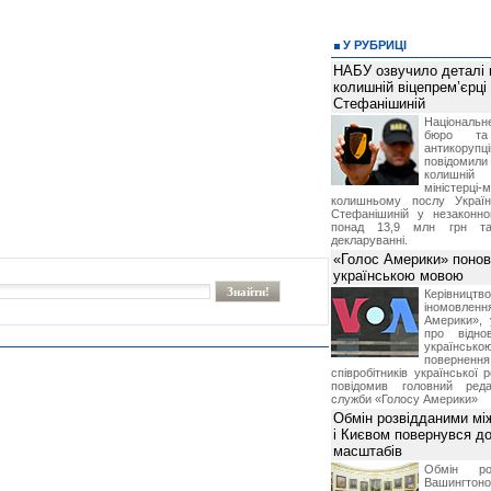
У РУБРИЦІ
НАБУ озвучило деталі 
колишній віцепрем’єрці
Стефанішиній
Національн
бюро та 
антикорупц
повідоми
колишній
міністерці-
колишньому послу Укра
Стефанішиній у незаконно
понад 13,9 млн грн та
декларуванні.
«Голос Америки» поно
українською мовою
Керівництв
іномовл
Америки», 
про відно
українс
поверне
співробітників української 
повідомив головний реда
служби «Голосу Америки»
Обмін розвідданими мі
і Києвом повернувся д
масштабів
Обмін ро
Вашингт