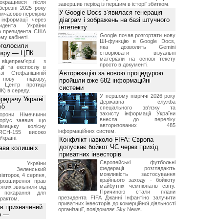
окращився після
завершив період із першим в історії збитком.
березні 2025 року
У Google Docs з’явилася генерація
имчасово перекрив
діаграм і зображень на базі штучного
інформації через
идента України
інтелекту
а президента США
Google почав розгортати нову
у кабінеті.
ШІ-функцію в Google Docs,
оголосили
яка дозволить Gemini
дозру — ЦПК
створювати візуальні
матеріали на основі тексту
віцепрем'єрці з
просто в документі.
ції та експослу в
Авторизацію за новою процедурою
і Стефанішиній
нову підозру,
пройшли вже 682 інформаційні
є Центр протидії
системи
ПК) в середу.
У першому півріччі 2026 року
ередачу Україні
Державна служба
55
спеціального зв'язку та
захисту інформації України
борони Німеччини
внесла до переліку
оріус заявив, що
авторизованих 485
імецьку колісну
інформаційних систем.
RCH-155 високо
Україні.
Конфлікт навколо FIFA: Європа
допускає бойкот ЧС через прихід
ава колишніх
приватних інвесторів
Європейські футбольні
ент України
федерації розглядають
ир Зеленський
можливість застосування
вівторок, 4 серпня,
крайнього заходу - бойкоту
 розширення прав
майбутніх чемпіонатів світу.
 яких звільнили від
Причиною стали плани
я покарання для
президента FIFA Джанні Інфантіно залучити
рактом.
приватних інвесторів до комерційної діяльності
ов призначений
організації, повідомляє Sky News.
о —