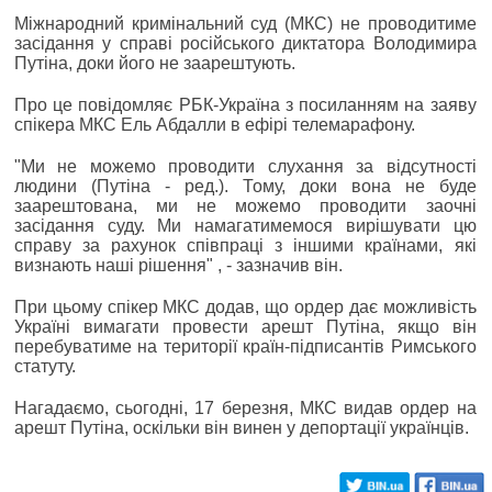
Міжнародний кримінальний суд (МКС) не проводитиме
засідання у справі російського диктатора Володимира
Путіна, доки його не заарештують.
Про це повідомляє РБК-Україна з посиланням на заяву
спікера МКС Ель Абдалли в ефірі телемарафону.
"Ми не можемо проводити слухання за відсутності
людини (Путіна - ред.). Тому, доки вона не буде
заарештована, ми не можемо проводити заочні
засідання суду. Ми намагатимемося вирішувати цю
справу за рахунок співпраці з іншими країнами, які
визнають наші рішення" , - зазначив він.
При цьому спікер МКС додав, що ордер дає можливість
Україні вимагати провести арешт Путіна, якщо він
перебуватиме на території країн-підписантів Римського
статуту.
Нагадаємо, сьогодні, 17 березня, МКС видав ордер на
арешт Путіна, оскільки він винен у депортації українців.