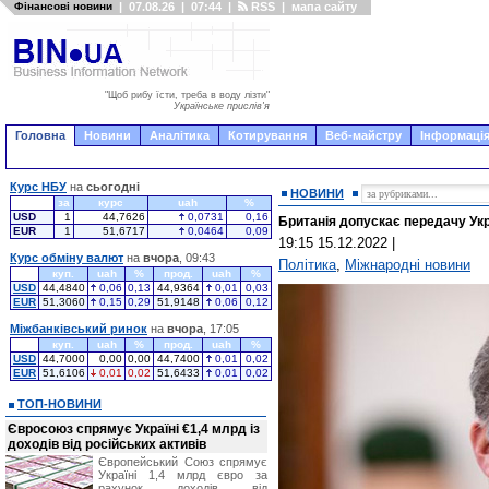
Фінансові новини
|
07.08.26
|
07:44
|
RSS
|
мапа сайту
"Щоб рибу їсти, треба в воду лізти"
Українське прислів'я
Головна
Новини
Аналітика
Котирування
Веб-майстру
Інформація
Курс НБУ
на
сьогодні
НОВИНИ
за
курс
uah
%
USD
1
44,7626
0,0731
0,16
Британія допускає передачу Укр
EUR
1
51,6717
0,0464
0,09
19:15 15.12.2022
|
Курс обміну валют
на
вчора
, 09:43
Політика
,
Міжнародні новини
куп.
uah
%
прод.
uah
%
USD
44,4840
0,06
0,13
44,9364
0,01
0,03
EUR
51,3060
0,15
0,29
51,9148
0,06
0,12
Міжбанківський ринок
на
вчора
, 17:05
куп.
uah
%
прод.
uah
%
USD
44,7000
0,00
0,00
44,7400
0,01
0,02
EUR
51,6106
0,01
0,02
51,6433
0,01
0,02
ТОП-НОВИНИ
Євросоюз спрямує Україні €1,4 млрд із
доходів від російських активів
Європейський Союз спрямує
Україні 1,4 млрд євро за
рахунок доходів від