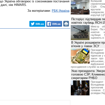
що Україна обговорює із союзниками постачання
Колишній 
євроінтегра
ь далі, ніж HIMARS.
США Ольз
вручили 
За матеріалами:
РБК-Україна
повідомля
корупції (Ц
Пісторіус підтвердив п
новітніх гаубиць RCH-1
Міністр о
Борис Піст
новітня н
гаубицю 
оцінюють в 
В Україні розширили пр
в'язнів у лавах ЗСУ
Презид
Володим
підписав у 
закон про
військових,
відбуванн
проходження служби за конт
Указ президента: Умєр
головою СЗР, Клименк
секретарем РНБО
Презид
Володим
призначив
головою С
розвідки Ук