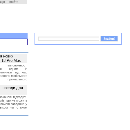
ація
|
ввійти
ея нових
 18 Pro Max
 автономності
ться одним із
чинників під час
асного мобільного
 преміального
»: посади для
акансія підходить
тів, що не можуть
бойові завдання у
 віком чи станом