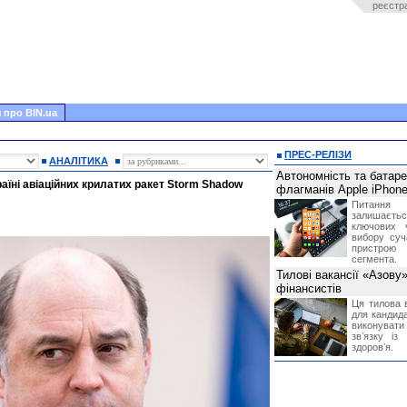
реєстр
 про BIN.ua
ПРЕС-РЕЛІЗИ
АНАЛІТИКА
Автономність та батар
аїні авіаційних крилатих ракет Storm Shadow
флагманів Apple iPhone
Питання
залишає
ключових 
вибору суч
пристрою
сегмента.
Тилові вакансії «Азову
фінансистів
Ця тилова в
для кандида
виконувати 
звʼязку із
здоровʼя.