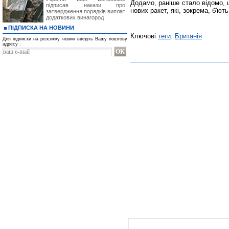
Додамо, раніше стало відомо, 
підписав накази про
нових ракет, які, зокрема, б'ют
затвердження порядків виплат
додаткових винагород
ПІДПИСКА НА НОВИНИ
Ключові
теги
:
Британія
Для підписки на розсилку новин введіть Вашу поштову
адресу :