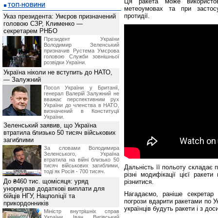
Ця ракета може використо
ТОП-НОВИНИ
метеоумовах та при застосу
протидії.
Указ президента: Умєров призначений
головою СЗР, Клименко —
секретарем РНБО
Президент України
Володимир Зеленський
призначив Pустема Умєрова
головою Служби зовнішньої
розвідки України.
Україна ніколи не вступить до НАТО,
— Залужний
Посол України у Британії,
генерал Валерій Залужний не
вважає перспективним рух
України до членства в НАТО,
визначений в Конституції
України.
Зеленський заявив, що Україна
втратила близько 50 тисяч військових
загиблими
За словами Володимира
Зеленського, Україна
втратила на війні близько 50
тисяч військових загиблими,
Дальність її польоту складає п
тоді як Росія - 700 тисяч.
різні модифікації цієї ракет
До ₴460 тис. щомісяця: уряд
різнитися.
унормував додаткові виплати для
Нагадаємо, раніше секретар 
бійців НГУ, Нацполіції та
погрози вдарити ракетами по Ук
прикордонників
українців будуть ракети і з до
Міністр внутрішніх справ
України Іван Вигівський