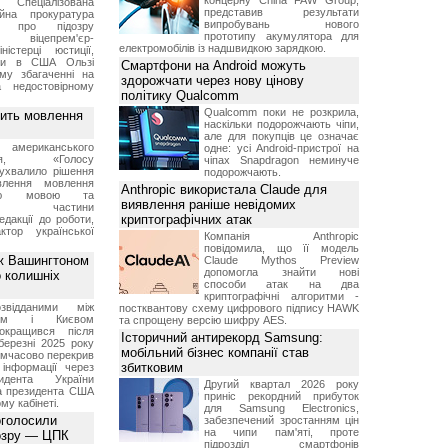
концерну China FAW Group,
Спеціалізована
представив результати
ійна прокуратура
випробувань нового
ли про підозру
прототипу акумулятора для
 віцепрем'єр-
електромобілів із надшвидкою зарядкою.
міністерці юстиції,
їни в США Ользі
Смартфони на Android можуть
му збагаченні на
здорожчати через нову цінову
 недостовірному
політику Qualcomm
Qualcomm поки не розкрила,
вить мовлення
наскільки подорожчають чіпи,
але для покупців це означає
о американського
одне: усі Android-пристрої на
ення, «Голосу
чіпах Snapdragon неминуче
ухвалило рішення
подорожчають.
влення мовлення
Anthropic використала Claude для
ькою мовою та
виявлення раніше невідомих
ння частини
криптографічних атак
редакції до роботи,
ктор української
Компанія Anthropic
повідомила, що її модель
ж Вашингтоном
Claude Mythos Preview
допомогла знайти нові
о колишніх
способи атак на два
криптографічні алгоритми -
звідданими між
постквантову схему цифрового підпису HAWK
оном і Києвом
та спрощену версію шифру AES.
окращився після
Історичний антирекорд Samsung:
березні 2025 року
мобільний бізнес компанії став
имчасово перекрив
збитковим
інформації через
идента України
Другий квартал 2026 року
а президента США
приніс рекордний прибуток
у кабінеті.
для Samsung Electronics,
оголосили
забезпечений зростанням цін
на чипи пам'яті, проте
дозру — ЦПК
підрозділ смартфонів