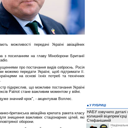
ють можливості передачі Україні авіаційних
а з посиланням на главу Міноборони Британії
adio.
ущеннями про постачання видів озброєнь. Росія
 ми можемо передати Україні, щоб підтримати її.
аїнцями на основі їхніх потреб та технічних
.
стр підкреслив, що можливе постачання Україні
сів Patriot стане важливим моментом у війні.
дуже значний крок", - акцентував Воллес.
У РУБРИЦІ
НАБУ озвучило деталі 
нко-британська авіаційна крилата ракета класу
колишній віцепрем’єрці
 для знищення важливих стаціонарних цілей, які
Стефанішиній
повітряної оборони.
Національн