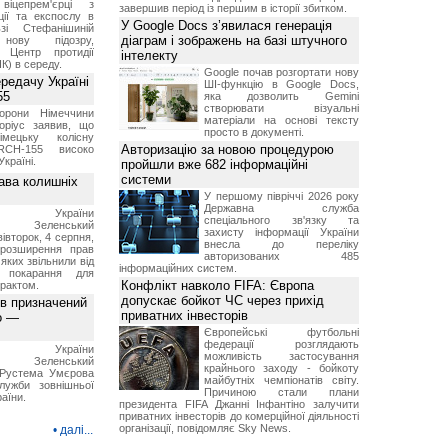
віцепрем'єрці з
завершив період із першим в історії збитком.
ції та експослу в
У Google Docs з’явилася генерація
і Стефанішиній
діаграм і зображень на базі штучного
нову підозру,
є Центр протидії
інтелекту
ПК) в середу.
Google почав розгортати нову
ередачу Україні
ШІ-функцію в Google Docs,
55
яка дозволить Gemini
створювати візуальні
борони Німеччини
матеріали на основі тексту
оріус заявив, що
просто в документі.
імецьку колісну
Авторизацію за новою процедурою
RCH-155 високо
Україні.
пройшли вже 682 інформаційні
системи
ава колишніх
У першому півріччі 2026 року
Державна служба
ент України
спеціального зв'язку та
ир Зеленський
захисту інформації України
вівторок, 4 серпня,
внесла до переліку
 розширення прав
авторизованих 485
 яких звільнили від
інформаційних систем.
я покарання для
Конфлікт навколо FIFA: Європа
рактом.
допускає бойкот ЧС через прихід
ов призначений
приватних інвесторів
о —
Європейські футбольні
федерації розглядають
ент України
можливість застосування
ир Зеленський
крайнього заходу - бойкоту
 Pустема Умєрова
майбутніх чемпіонатів світу.
лужби зовнішньої
Причиною стали плани
раїни.
президента FIFA Джанні Інфантіно залучити
приватних інвесторів до комерційної діяльності
організації, повідомляє Sky News.
•
далі...