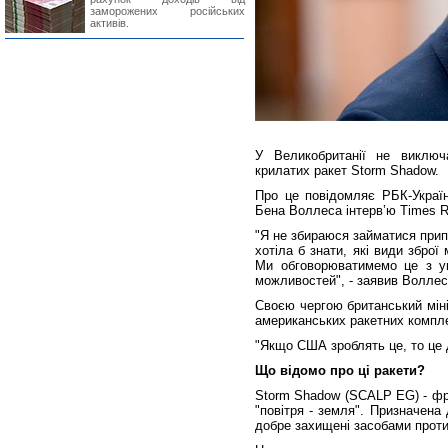
заморожених російських
активів.
У Великобританії не виключа
крилатих ракет Storm Shadow.
Про це повідомляє РБК-Україн
Бена Воллеса інтервʼю Times R
"Я не збираюся займатися прип
хотіла б знати, які види зброї
Ми обговорюватимемо це з укр
можливостей", - заявив Воллес
Своєю чергою британський міні
американських ракетних комплек
"Якщо США зроблять це, то це 
Що відомо про ці ракети?
Storm Shadow (SCALP EG) - фра
"повітря - земля". Призначена
добре захищені засобами проти