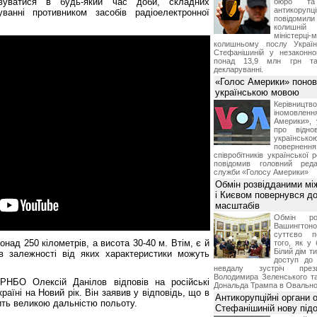
вуватися в будь-який час доби, складних
бюро та 
антикорупц
ванні противником засобів радіоелектронної
повідоми
колишній
міністерці-
колишньому послу Укра
Стефанішиній у незаконно
понад 13,9 млн грн та
декларуванні.
«Голос Америки» поно
українською мовою
Керівництв
іномовл
Америки», 
про відно
українс
поверне
співробітників української 
повідомив головний реда
служби «Голосу Америки»
Обмін розвідданими мі
і Києвом повернувся д
масштабів
Обмін ро
Вашингт
суттєво п
онад 250 кілометрів, а висота 30-40 м. Втім, є й
того, як у 
Білий дім т
и в залежності від яких характеристики можуть
доступ до 
невдалу зустріч през
Володимира Зеленського т
РНБО Олексій Данілов відповів на російські
Дональда Трампа в Овальном
раїні на Новий рік. Він заявив у відповідь, що в
Антикорупційні органи 
сить великою дальністю польоту.
Стефанішиній нову пі