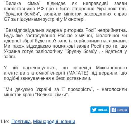
"Велика сімка" відкидає як неправдиві заяви
представників РФ про нібито створення Україною т.зв.
"брудної бомби", заявили міністри закордонних справ
G7 за підсумками зустрічі у Мюнстері.
"Безвідповідальна ядерна риторика Росії неприйнятна.
Будь-яке застосування Росією хімічної, біологічної чи
ядерної зброї буде пов'язане із серйозними наслідками.
Ми також відкидаємо помилкові заяви Росії про те, що
Україна готує радіологічну "брудну бомбу", - йдеться у
заяві.
У ній наголошується, що інспекції Міжнародного
агентства з атомної енергії (МАГАТЕ) підтвердили, що
подібні звинувачення є безпідставними.
"Ми дякуємо Україні за її прозорість", - наголосили
міністри країн "Великої сімки".
Ще:
Політика
,
Міжнародні новини