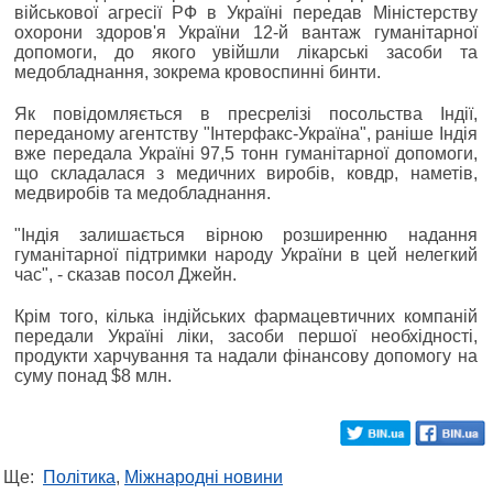
військової агресії РФ в Україні передав Міністерству
охорони здоров'я України 12-й вантаж гуманітарної
допомоги, до якого увійшли лікарські засоби та
медобладнання, зокрема кровоспинні бинти.
Як повідомляється в пресрелізі посольства Індії,
переданому агентству "Інтерфакс-Україна", раніше Індія
вже передала Україні 97,5 тонн гуманітарної допомоги,
що складалася з медичних виробів, ковдр, наметів,
медвиробів та медобладнання.
"Індія залишається вірною розширенню надання
гуманітарної підтримки народу України в цей нелегкий
час", - сказав посол Джейн.
Крім того, кілька індійських фармацевтичних компаній
передали Україні ліки, засоби першої необхідності,
продукти харчування та надали фінансову допомогу на
суму понад $8 млн.
Ще:
Політика
,
Міжнародні новини