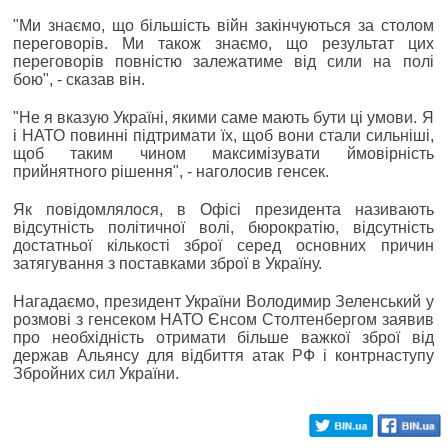
"Ми знаємо, що більшість війн закінчуються за столом
переговорів. Ми також знаємо, що результат цих
переговорів повністю залежатиме від сили на полі
бою", - сказав він.
"Не я вказую Україні, якими саме мають бути ці умови. Я
і НАТО повинні підтримати їх, щоб вони стали сильніші,
щоб таким чином максимізувати ймовірність
прийнятного рішення", - наголосив генсек.
Як повідомлялося, в Офісі президента називають
відсутність політичної волі, бюрократію, відсутність
достатньої кількості зброї серед основних причин
затягування з поставками зброї в Україну.
Нагадаємо, президент України Володимир Зеленський у
розмові з генсеком НАТО Єнсом Столтенбергом заявив
про необхідність отримати більше важкої зброї від
держав Альянсу для відбиття атак РФ і контрнаступу
Збройних сил України.