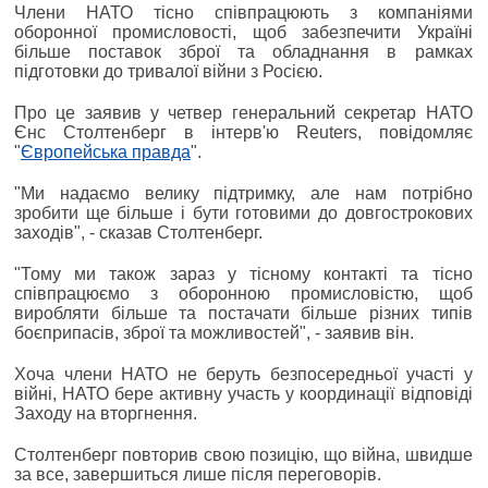
Члени НАТО тісно співпрацюють з компаніями
оборонної промисловості, щоб забезпечити Україні
більше поставок зброї та обладнання в рамках
підготовки до тривалої війни з Росією.
Про це заявив у четвер генеральний секретар НАТО
Єнс Столтенберг в інтерв'ю Reuters, повідомляє
"
Європейська правда
".
"Ми надаємо велику підтримку, але нам потрібно
зробити ще більше і бути готовими до довгострокових
заходів", - сказав Столтенберг.
"Тому ми також зараз у тісному контакті та тісно
співпрацюємо з оборонною промисловістю, щоб
виробляти більше та постачати більше різних типів
боєприпасів, зброї та можливостей", - заявив він.
Хоча члени НАТО не беруть безпосередньої участі у
війні, НАТО бере активну участь у координації відповіді
Заходу на вторгнення.
Столтенберг повторив свою позицію, що війна, швидше
за все, завершиться лише після переговорів.