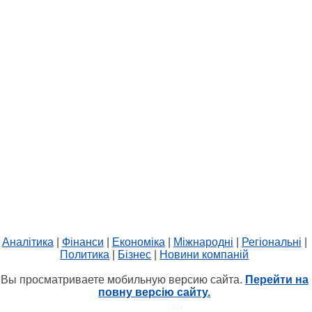
Аналітика
|
Фінанси
|
Економіка
|
Міжнародні
|
Регіональні
|
Политика
|
Бізнес
|
Новини компаній
Вы просматриваете мобильную версию сайта.
Перейти на
повну версію сайту.
HIT.UA
1514