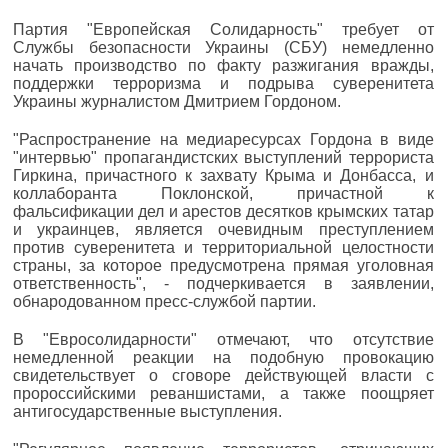
Партия "Европейская Солидарность" требует от
Службы безопасности Украины (СБУ) немедленно
начать производство по факту разжигания вражды,
поддержки терроризма и подрыва суверенитета
Украины журналистом Дмитрием Гордоном.
"Распространение на медиаресурсах Гордона в виде
"интервью" пропагандистских выступлений террориста
Гиркина, причастного к захвату Крыма и Донбасса, и
коллаборанта Поклонской, причастной к
фальсификации дел и арестов десятков крымских татар
и украинцев, является очевидным преступлением
против суверенитета и территориальной целостности
страны, за которое предусмотрена прямая уголовная
ответственность", - подчеркивается в заявлении,
обнародованном пресс-службой партии.
В "Евросолидарности" отмечают, что отсутствие
немедленной реакции на подобную провокацию
свидетельствует о сговоре действующей власти с
пророссийскими реваншистами, а также поощряет
антигосударственные выступления.