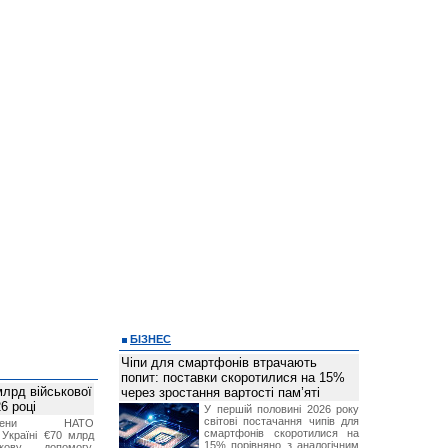
БІЗНЕС
Чіпи для смартфонів втрачають
попит: поставки скоротилися на 15%
лрд військової
через зростання вартості пам’яті
6 році
У першій половині 2026 року
світові постачання чипів для
-члени НАТО
смартфонів скоротилися на
Україні €70 млрд
15% порівняно з аналогічним
кову допомогу,