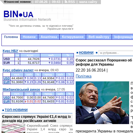
Фінансові новини
|
07.08.26
|
09:43
|
RSS
|
мапа сайту
"Чого не доглянеш очима, за те відповіси плечима"
Українське прислів'я
Головна
Новини
Аналітика
Котирування
Веб-майстру
Інформація
Курс НБУ
на
сьогодні
НОВИНИ
за
курс
uah
%
USD
1
44,7626
0,0731
0,16
Сорос рассказал Порошенко об 
EUR
1
51,6717
0,0464
0,09
реформ для Украины
22:20 16.06.2014
|
Курс обміну валют
на
вчора
, 09:43
куп.
uah
%
прод.
uah
%
Політика
USD
44,4840
0,06
0,13
44,9364
0,01
0,03
EUR
51,3060
0,15
0,29
51,9148
0,06
0,12
П
Міжбанківський ринок
на
вчора
, 17:05
о
куп.
uah
%
прод.
uah
%
ф
USD
44,7000
0,00
0,00
44,7400
0,01
0,02
с
EUR
51,6106
0,01
0,02
51,6433
0,01
0,02
п
ТОП-НОВИНИ
р
Євросоюз спрямує Україні €1,4 млрд із
"
доходів від російських активів
г
Європейський Союз спрямує
в
Україні 1,4 млрд євро за
президента Украины в понедел
рахунок доходів від