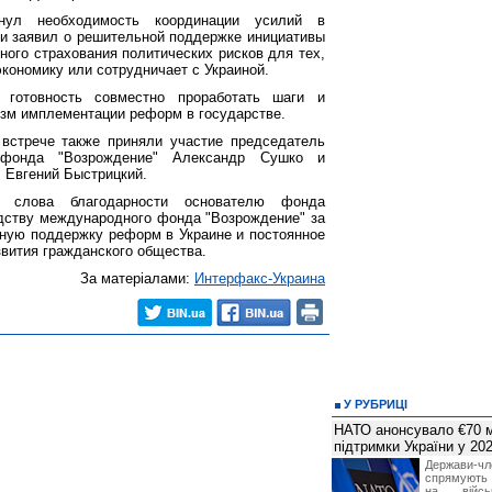
кнул необходимость координации усилий в
и заявил о решительной поддержке инициативы
ного страхования политических рисков для тех,
экономику или сотрудничает с Украиной.
 готовность совместно проработать шаги и
зм имплементации реформ в государстве.
встрече также приняли участие председатель
 фонда "Возрождение" Александр Сушко и
 Евгений Быстрицкий.
л слова благодарности основателю фонда
дству международного фонда "Возрождение" за
ную поддержку реформ в Украине и постоянное
звития гражданского общества.
За матеріалами:
Интерфакс-Украина
У РУБРИЦІ
НАТО анонсувало €70 м
підтримки України у 202
Держави
спрямують 
на війсь