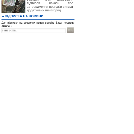
підписав накази про
затвердження порядків виплат
додаткових винагород
ПІДПИСКА НА НОВИНИ
Для підписки на розсилку новин введіть Вашу поштову
адресу :