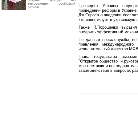
заморожених російських
Президент Украины подчер
активів.
проведении реформ в Украине 
Дж.Сороса о введении бесплат
кто инвестирует в украинскую 
Также П.Порошенко выразил
внедрить эффективный механи
По данным пресс-службы, во 
правления международного
исполнительный директор МФВ
Глава государства вырази
"Открытое общество" и руково
многолетнюю и последователь
взаимодействие в вопросах ра