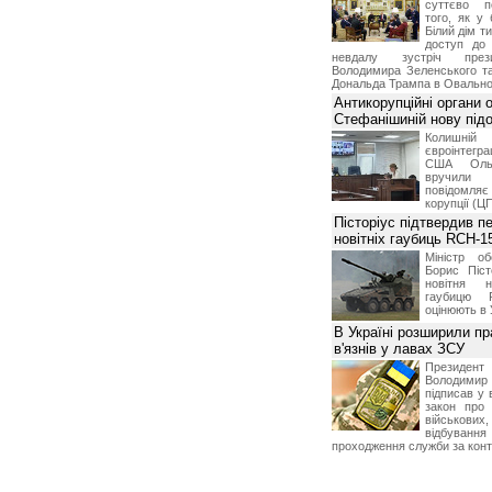
суттєво п
того, як у 
Білий дім т
доступ до 
невдалу зустріч през
Володимира Зеленського т
Дональда Трампа в Овальном
Антикорупційні органи 
Стефанішиній нову пі
Колишній 
євроінтегра
США Ольз
вручили 
повідомля
корупції (Ц
Пісторіус підтвердив п
новітніх гаубиць RCH-1
Міністр о
Борис Піст
новітня н
гаубицю 
оцінюють в 
В Україні розширили пр
в'язнів у лавах ЗСУ
Презид
Володим
підписав у 
закон про
військових,
відбуванн
проходження служби за конт