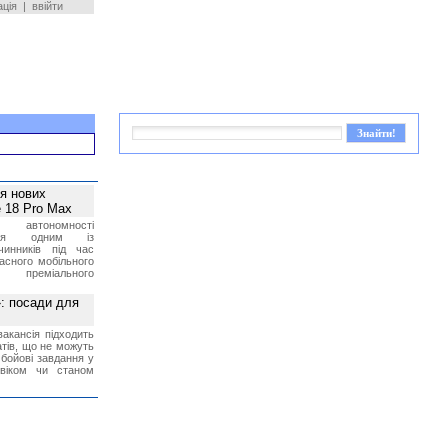
ація
|
ввійти
ея нових
 18 Pro Max
 автономності
ться одним із
чинників під час
асного мобільного
 преміального
»: посади для
акансія підходить
тів, що не можуть
бойові завдання у
 віком чи станом