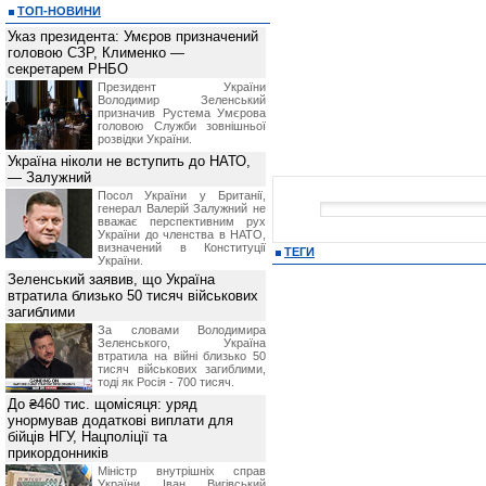
ТОП-НОВИНИ
Указ президента: Умєров призначений
головою СЗР, Клименко —
секретарем РНБО
Президент України
Володимир Зеленський
призначив Pустема Умєрова
головою Служби зовнішньої
розвідки України.
Україна ніколи не вступить до НАТО,
— Залужний
Посол України у Британії,
генерал Валерій Залужний не
вважає перспективним рух
України до членства в НАТО,
визначений в Конституції
ТЕГИ
України.
Зеленський заявив, що Україна
втратила близько 50 тисяч військових
загиблими
За словами Володимира
Зеленського, Україна
втратила на війні близько 50
тисяч військових загиблими,
тоді як Росія - 700 тисяч.
До ₴460 тис. щомісяця: уряд
унормував додаткові виплати для
бійців НГУ, Нацполіції та
прикордонників
Міністр внутрішніх справ
України Іван Вигівський