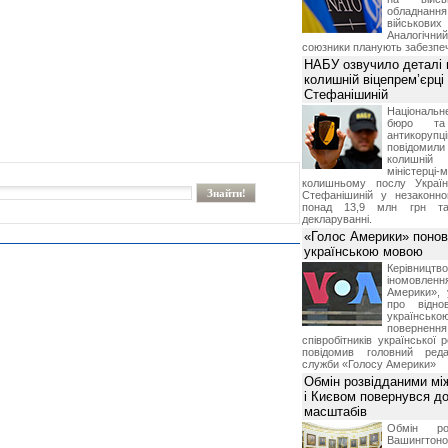
обладнанн
військови
Аналогічни
союзники планують забезпечи
НАБУ озвучило деталі 
колишній віцепрем’єрці
Стефанішиній
Національн
бюро та 
антикорупц
повідоми
колишній
міністерці-
колишньому послу Укра
Стефанішиній у незаконно
понад 13,9 млн грн та
декларуванні.
«Голос Америки» поно
українською мовою
Керівництв
іномовл
Америки», 
про відно
українс
поверне
співробітників української 
повідомив головний реда
служби «Голосу Америки»
Обмін розвідданими мі
і Києвом повернувся д
масштабів
Обмін ро
Вашингт