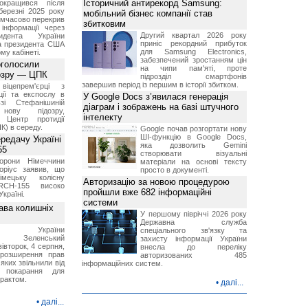
Історичний антирекорд Samsung:
окращився після
березні 2025 року
мобільний бізнес компанії став
имчасово перекрив
збитковим
інформації через
Другий квартал 2026 року
идента України
приніс рекордний прибуток
а президента США
для Samsung Electronics,
у кабінеті.
забезпечений зростанням цін
оголосили
на чипи пам'яті, проте
дозру — ЦПК
підрозділ смартфонів
завершив період із першим в історії збитком.
віцепрем'єрці з
ції та експослу в
У Google Docs з’явилася генерація
і Стефанішиній
діаграм і зображень на базі штучного
нову підозру,
інтелекту
є Центр протидії
ПК) в середу.
Google почав розгортати нову
ШІ-функцію в Google Docs,
ередачу Україні
яка дозволить Gemini
55
створювати візуальні
борони Німеччини
матеріали на основі тексту
оріус заявив, що
просто в документі.
імецьку колісну
Авторизацію за новою процедурою
RCH-155 високо
пройшли вже 682 інформаційні
Україні.
системи
ава колишніх
У першому півріччі 2026 року
Державна служба
ент України
спеціального зв'язку та
ир Зеленський
захисту інформації України
вівторок, 4 серпня,
внесла до переліку
 розширення прав
авторизованих 485
 яких звільнили від
інформаційних систем.
я покарання для
рактом.
•
далі...
•
далі...