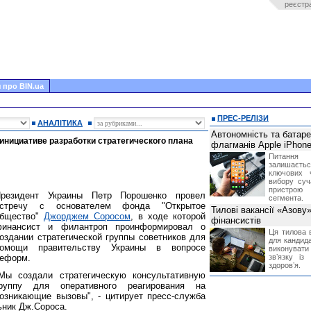
реєстр
 про BIN.ua
ПРЕС-РЕЛІЗИ
АНАЛІТИКА
Автономність та батар
инициативе разработки стратегического плана
флагманів Apple iPhone
Питання
залишає
ключових 
вибору суч
пристрою
резидент Украины Петр Порошенко провел
сегмента.
встречу с основателем фонда "Открытое
Тилові вакансії «Азову
бщество"
Джорджем Соросом
, в ходе которой
фінансистів
инансист и филантроп проинформировал о
Ця тилова в
оздании стратегической группы советников для
для кандида
омощи правительству Украины в вопросе
виконувати 
еформ.
звʼязку із
здоровʼя.
Мы создали стратегическую консультативную
руппу для оперативного реагирования на
озникающие вызовы", - цитирует пресс-служба
ьник Дж.Сороса.