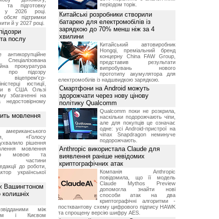
періодом торік.
я та підготовку
х у 2026 році.
Китайські розробники створили
й обсяг підтримки
батарею для електромобілів із
ти й у 2027 році.
зарядкою до 70% менш ніж за 4
підозри
хвилини
 та послу
Китайський автовиробник
Hongqi, преміальний бренд
е антикорупційне
концерну China FAW Group,
Спеціалізована
представив результати
ійна прокуратура
випробувань нового
ли про підозру
прототипу акумулятора для
 віцепрем'єр-
електромобілів із надшвидкою зарядкою.
міністерці юстиції,
Смартфони на Android можуть
їни в США Ользі
здорожчати через нову цінову
му збагаченні на
 недостовірному
політику Qualcomm
Qualcomm поки не розкрила,
вить мовлення
наскільки подорожчають чіпи,
але для покупців це означає
одне: усі Android-пристрої на
о американського
чіпах Snapdragon неминуче
ення, «Голосу
подорожчають.
ухвалило рішення
Anthropic використала Claude для
влення мовлення
ькою мовою та
виявлення раніше невідомих
ння частини
криптографічних атак
редакції до роботи,
Компанія Anthropic
ктор української
повідомила, що її модель
Claude Mythos Preview
ж Вашингтоном
допомогла знайти нові
о колишніх
способи атак на два
криптографічні алгоритми -
постквантову схему цифрового підпису HAWK
звідданими між
та спрощену версію шифру AES.
оном і Києвом