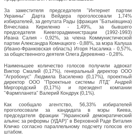
За заместителя председателя "Интернет партии
Украины" Дарта Вейдера проголосовали 1,74%
избирателей, за депутата Рады (фракция "Батьківщина)
Вячеслава Кириленко - 1,49%, за бывшего
председателя Киевгорадминистрации (1992-1993)
Ивана Салия - 0,92%, за члена Коммунистической
партии Александра Комнацкого - 0,88%, за мэра Калуша
(Ивано-Франковская область) Игоря Насалика - 0,57%,
за общественного деятеля Олега Деревянко - 0,28%.
Наименьшее количество голосов получили адвокат
Виктор Смалий (0,17%), генеральный директор ООО
"Агробонус" Людмила Василенко (0,17%), проектный
директор ООО "Проектные системы ЛТД" Андрей
Миргородский (0,17%) и президент компании
"Фармпланета" Валерий Кондрук (0,1%).
Как сообщало агентство, 56,33% избирателей
проголосовали за кандидата в мэры Киева,
председателя фракции "Украинский демократический
альянс за реформы (УДАР)" в Верховной Раде Виталия
Кличко согласно параллельному подсчету голосов его
штабом.