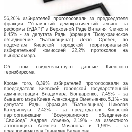
56,26% избирателей проголосовали за председателя
фракции "Украинский демократический альянс за
реформы (УДАР)" в Верховной Раде Виталия Кличко и
8,45% - за депутата Рады (фракция "Всеукраинское
объединение "Батьківщина") Лесю Оробец по
подсчетам Киевской городской территориальной
избирательной комиссией 22,2% протоколов на
выборах мэра.
Об этом свидетельствуют данные Киевского
теризбиркома.
Кроме того, 8,39% избирателей проголосовали за
председателя Киевской городской государственной
администрации Владимира Бондаренко, 7,45% - за
бывшего мэра Киева Александра Омельченко, 5,1% - за
депутата Рады (фракция "Батьківщина) Николая
Катеринчука, 2,42% - за председателя Киевской
парторганизации "Всеукраинского объединения
"Свобода" Андрея Ильенко, 2,19% - за известного
автогонщика Алексея Мочанова и 1,99% - за
предпринимателя Геннадия Балашова.