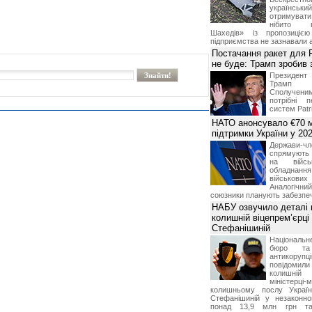
українськ
отримуват
нібито в
Шахедів» із пропозицією
підприємства не зазнавали а
Постачання ракет для Pa
не буде: Трамп зробив 
Президен
Трамп 
Сполучени
потрібні 
систем Patri
НАТО анонсувало €70 м
підтримки України у 202
Держави
спрямують 
на війсь
обладнанн
військови
Аналогічни
союзники планують забезпечи
НАБУ озвучило деталі 
колишній віцепрем’єрці
Стефанішиній
Національн
бюро та 
антикорупц
повідоми
колишній
міністерці-
колишньому послу Укра
Стефанішиній у незаконно
понад 13,9 млн грн та