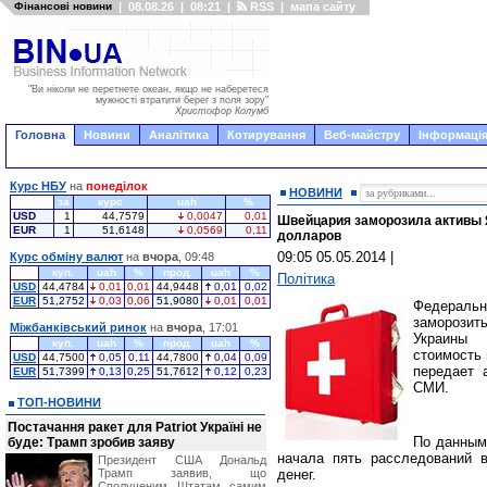
Фінансові новини
|
08.08.26
|
08:21
|
RSS
|
мапа сайту
"Ви ніколи не перетнете океан, якщо не наберетеся
мужності втратити берег з поля зору"
Христофор Колумб
Головна
Новини
Аналітика
Котирування
Веб-майстру
Інформація
Курс НБУ
на
понеділок
НОВИНИ
за
курс
uah
%
USD
1
44,7579
0,0047
0,01
Швейцария заморозила активы 
EUR
1
51,6148
0,0569
0,11
долларов
09:05 05.05.2014
|
Курс обміну валют
на
вчора
, 09:48
куп.
uah
%
прод.
uah
%
Політика
USD
44,4784
0,01
0,01
44,9448
0,01
0,02
EUR
51,2752
0,03
0,06
51,9080
0,01
0,01
Федераль
заморозит
Міжбанківський ринок
на
вчора
, 17:01
Украины 
куп.
uah
%
прод.
uah
%
стоимость
USD
44,7500
0,05
0,11
44,7800
0,04
0,09
передает 
EUR
51,7399
0,13
0,25
51,7612
0,12
0,23
СМИ.
ТОП-НОВИНИ
Постачання ракет для Patriot Україні не
По данным 
буде: Трамп зробив заяву
начала пять расследований 
Президент США Дональд
Трамп заявив, що
денег.
Сполученим Штатам самим