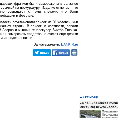
царских франков были заморожены в связи со
о ссылкой на прокуратуру. Издание отмечает, что
ично совпадают с теми счетами, что были
вейцарии в феврале.
власти опубликовали список из 20 человек, чьи
анках страны. В список, в частности, попали
й Азаров и бывший генпрокурор Виктор Пшонка.
или заморозить средства на счетах еще девяти
и их родственников.
За матеріалами:
BANKIR.ru
У РУБРИЦІ
«Флеш» закликав компан
листи від нібито «влас
Позашта
Президент
Бескрест