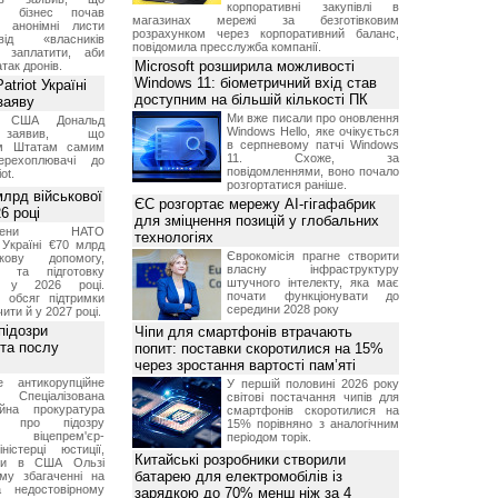
корпоративні закупівлі в
ий бізнес почав
магазинах мережі за безготівковим
и анонімні листи
розрахунком через корпоративний баланс,
ід «власників
повідомила пресслужба компанії.
 заплатити, аби
Microsoft розширила можливості
так дронів.
Windows 11: біометричний вхід став
triot Україні
доступним на більшій кількості ПК
заяву
Ми вже писали про оновлення
т США Дональд
Windows Hello, яке очікується
заявив, що
в серпневому патчі Windows
м Штатам самим
11. Схоже, за
перехоплювачі до
повідомленнями, воно почало
ot.
розгортатися раніше.
лрд військової
ЄС розгортає мережу AI-гігафабрик
6 році
для зміцнення позицій у глобальних
-члени НАТО
технологіях
Україні €70 млрд
Єврокомісія прагне створити
кову допомогу,
власну інфраструктуру
я та підготовку
штучного інтелекту, яка має
х у 2026 році.
почати функціонувати до
й обсяг підтримки
середини 2028 року
ти й у 2027 році.
підозри
Чіпи для смартфонів втрачають
 та послу
попит: поставки скоротилися на 15%
через зростання вартості пам’яті
е антикорупційне
У першій половині 2026 року
Спеціалізована
світові постачання чипів для
ійна прокуратура
смартфонів скоротилися на
ли про підозру
15% порівняно з аналогічним
 віцепрем'єр-
періодом торік.
міністерці юстиції,
Китайські розробники створили
їни в США Ользі
батарею для електромобілів із
му збагаченні на
 недостовірному
зарядкою до 70% менш ніж за 4