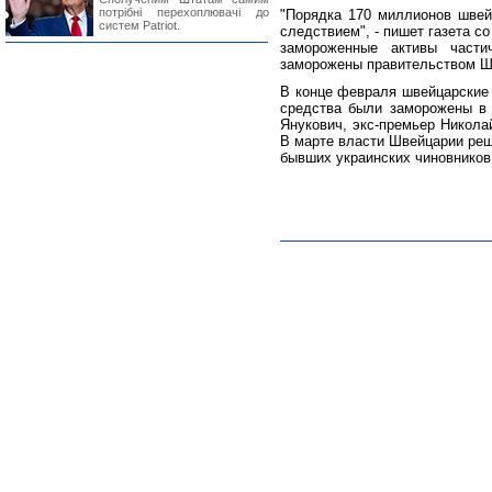
потрібні перехоплювачі до
"Порядка 170 миллионов швей
систем Patriot.
следствием", - пишет газета с
замороженные активы част
заморожены правительством Ш
В конце февраля швейцарские 
средства были заморожены в б
Янукович, экс-премьер Никола
В марте власти Швейцарии реш
бывших украинских чиновников 