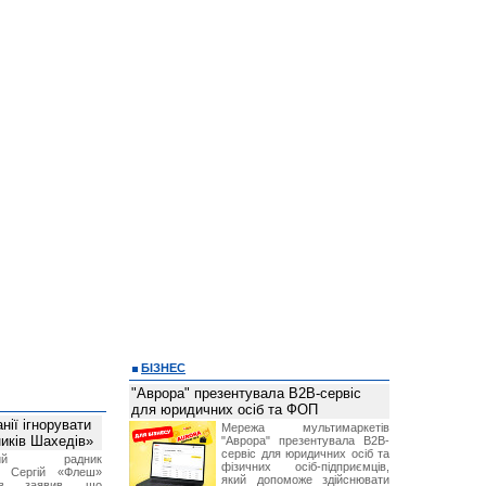
БІЗНЕС
"Аврора" презентувала B2B-сервіс
для юридичних осіб та ФОП
ії ігнорувати
Мережа мультимаркетів
ників Шахедів»
"Аврора" презентувала B2B-
сервіс для юридичних осіб та
тний радник
фізичних осіб-підприємців,
а Сергій «Флеш»
який допоможе здійснювати
нов заявив, що