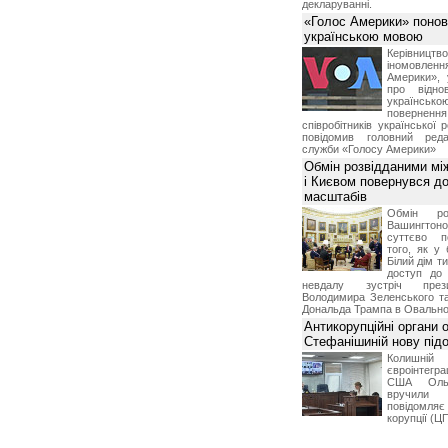
декларуванні.
«Голос Америки» поно
українською мовою
Керівництв
іномовл
Америки», 
про відно
українс
поверне
співробітників української 
повідомив головний реда
служби «Голосу Америки»
Обмін розвідданими мі
і Києвом повернувся д
масштабів
Обмін ро
Вашингт
суттєво п
того, як у 
Білий дім т
доступ до 
невдалу зустріч през
Володимира Зеленського т
Дональда Трампа в Овальном
Антикорупційні органи 
Стефанішиній нову пі
Колишній 
євроінтегра
США Ольз
вручили 
повідомля
корупції (Ц