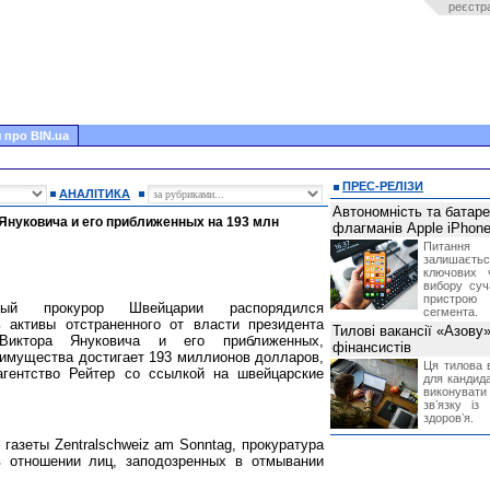
реєстр
 про BIN.ua
ПРЕС-РЕЛІЗИ
АНАЛІТИКА
Автономність та батар
Януковича и его приближенных на 193 млн
флагманів Apple iPhone
Питання
залишає
ключових 
вибору суч
пристрою
ный прокурор Швейцарии распорядился
сегмента.
ь активы отстраненного от власти президента
Тилові вакансії «Азову
Виктора Януковича и его приближенных,
фінансистів
 имущества достигает 193 миллионов долларов,
Ця тилова в
агентство Рейтер со ссылкой на швейцарские
для кандида
виконувати 
звʼязку із
здоровʼя.
газеты Zentralschweiz am Sonntag, прокуратура
в отношении лиц, заподозренных в отмывании