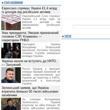
ТОП-НОВИНИ
Євросоюз спрямує Україні €1,4 млрд
із доходів від російських активів
Європейський Союз спрямує
Україні 1,4 млрд євро за
рахунок доходів від
заморожених російських
активів.
Указ президента: Умєров призначений
головою СЗР, Клименко —
ТЕГИ
секретарем РНБО
Президент України
Володимир Зеленський
призначив Pустема Умєрова
головою Служби зовнішньої
розвідки України.
Україна ніколи не вступить до НАТО,
— Залужний
Посол України у Британії,
генерал Валерій Залужний не
вважає перспективним рух
України до членства в НАТО,
визначений в Конституції
України.
Зеленський заявив, що Україна
втратила близько 50 тисяч військових
загиблими
За словами Володимира
Зеленського, Україна
втратила на війні близько 50
тисяч військових загиблими,