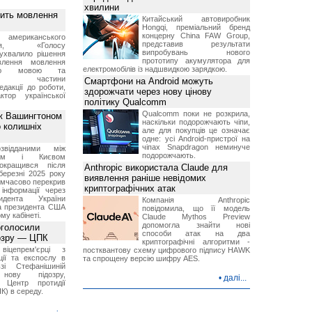
хвилини
вить мовлення
Китайський автовиробник
Hongqi, преміальний бренд
концерну China FAW Group,
о американського
представив результати
ення, «Голосу
випробувань нового
ухвалило рішення
прототипу акумулятора для
влення мовлення
електромобілів із надшвидкою зарядкою.
ькою мовою та
ння частини
Смартфони на Android можуть
редакції до роботи,
здорожчати через нову цінову
ктор української
політику Qualcomm
Qualcomm поки не розкрила,
ж Вашингтоном
наскільки подорожчають чіпи,
о колишніх
але для покупців це означає
одне: усі Android-пристрої на
чіпах Snapdragon неминуче
звідданими між
подорожчають.
оном і Києвом
окращився після
Anthropic використала Claude для
березні 2025 року
виявлення раніше невідомих
имчасово перекрив
криптографічних атак
інформації через
идента України
Компанія Anthropic
а президента США
повідомила, що її модель
у кабінеті.
Claude Mythos Preview
допомогла знайти нові
оголосили
способи атак на два
дозру — ЦПК
криптографічні алгоритми -
віцепрем'єрці з
постквантову схему цифрового підпису HAWK
ції та експослу в
та спрощену версію шифру AES.
і Стефанішиній
нову підозру,
•
далі...
є Центр протидії
ПК) в середу.