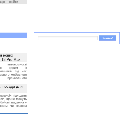
ація
|
ввійти
ея нових
 18 Pro Max
 автономності
ться одним із
чинників під час
асного мобільного
 преміального
»: посади для
акансія підходить
тів, що не можуть
бойові завдання у
 віком чи станом