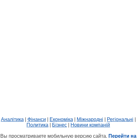
Аналітика
|
Фінанси
|
Економіка
|
Міжнародні
|
Регіональні
|
Политика
|
Бізнес
|
Новини компаній
Вы просматриваете мобильную версию сайта.
Перейти на