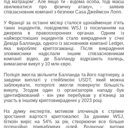
під матрацом". Але якщо ти - відома особа, тоді маєш
хвилюватися про фізичну атаку», - заявив
співзасновник компанії з безпеки Casa Джеймсон Лопп.
У Франції за останні місяці сталося щонайменше п'ять
таких інцидентів, повідомляє WSJ із посиланням на
джерела в правоохоронних органах. Одним із
найжорстокіших інцидентів стало викрадення у січні
Девіда Балланда, одного із засновників компанії Ledger,
яка виробляє криптогаманці. Після викрадення
зловмисники надіслали іншим співзасновникам
компанії відео, де Балланду відрізають палець,
вимагаючи викуп у 10 млн євро.
Поліція змогла звільнити Балланда та його партнерку, а
завдяки виплаті у стейблкоїні USDT, який можна
заблокувати, потерпілі змогли повернути більшість
викупу. Згодом один із організаторів нападу був
ідентифікований - він уже перебував у в'язниці за
участь в іншому криптовикраденні у 2023 році.
На думку експертів, мотивом злочинців є стрімке
зростання вартості криптовалют. За даними WSJ,
біткоїн виріс на 54% за рік, створюючи все більше
потенційно привабливих цілей. Водночас витоки