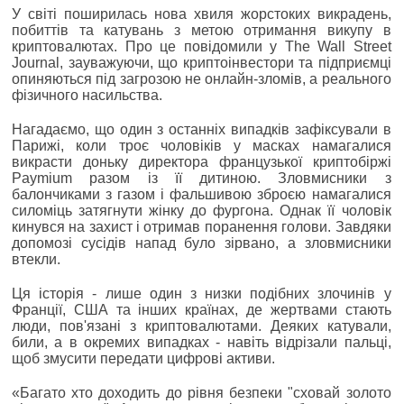
У світі поширилась нова хвиля жорстоких викрадень,
побиттів та катувань з метою отримання викупу в
криптовалютах. Про це повідомили у The Wall Street
Journal, зауважуючи, що криптоінвестори та підприємці
опиняються під загрозою не онлайн-зломів, а реального
фізичного насильства.
Нагадаємо, що один з останніх випадків зафіксували в
Парижі, коли троє чоловіків у масках намагалися
викрасти доньку директора французької криптобіржі
Paymium разом із її дитиною. Зловмисники з
балончиками з газом і фальшивою зброєю намагалися
силоміць затягнути жінку до фургона. Однак її чоловік
кинувся на захист і отримав поранення голови. Завдяки
допомозі сусідів напад було зірвано, а зловмисники
втекли.
Ця історія - лише один з низки подібних злочинів у
Франції, США та інших країнах, де жертвами стають
люди, пов'язані з криптовалютами. Деяких катували,
били, а в окремих випадках - навіть відрізали пальці,
щоб змусити передати цифрові активи.
«Багато хто доходить до рівня безпеки "сховай золото