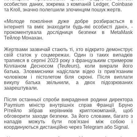
особистих даних, зокрема з компаній Ledger, Coinbase
та Kroll, значно полегшили злочинцям пошук жертв.
«Молоде покоління дуже добре розбирається в
інтернеті та вміє знаходити будь-які особисті дані», -
прокоментувала дослідниця безпеки в MetaMask
Тейлор Монахан.
Жертвами зазвичай стають ті, хто відкрито демонструє
свій статок у соцмережах. Один із таких випадків
трапився в серпні 2023 року з французьким стримером
Кілліаном Десносом (Teufeurs), коли викрали його
батька. Зловмисники надіслали відео із прив'язаним
чоловіком і пістолетом біля скроні. Після виплати
викупу батька звільнили, а двох підозрюваних
заарештували.
Після останньої спроби викрадення родини директора
Paymium міністр внутрішніх справ Франції Бруно
Рітейло зібрав керівників криптокомпаній, щоб
обговорити заходи безпеки. За його словами, багато з
нападів можуть бути пов'язані між собою і
координуються дистанційно через Telegram або Signal.