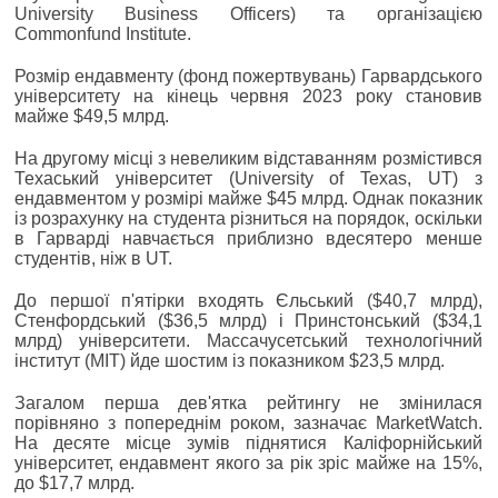
University Business Officers) та організацією
Commonfund Institute.
Розмір ендавменту (фонд пожертвувань) Гарвардського
університету на кінець червня 2023 року становив
майже $49,5 млрд.
На другому місці з невеликим відставанням розмістився
Техаський університет (University of Texas, UT) з
ендавментом у розмірі майже $45 млрд. Однак показник
із розрахунку на студента різниться на порядок, оскільки
в Гарварді навчається приблизно вдесятеро менше
студентів, ніж в UT.
До першої п'ятірки входять Єльський ($40,7 млрд),
Стенфордський ($36,5 млрд) і Принстонський ($34,1
млрд) університети. Массачусетський технологічний
інститут (MIT) йде шостим із показником $23,5 млрд.
Загалом перша дев'ятка рейтингу не змінилася
порівняно з попереднім роком, зазначає MarketWatch.
На десяте місце зумів піднятися Каліфорнійський
університет, ендавмент якого за рік зріс майже на 15%,
до $17,7 млрд.