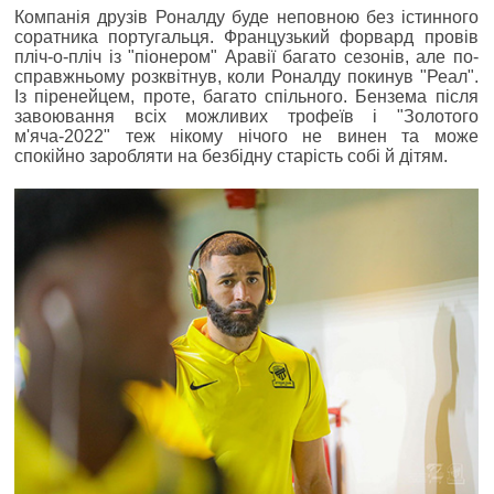
Компанія друзів Роналду буде неповною без істинного
соратника португальця. Французький форвард провів
пліч-о-пліч із "піонером" Аравії багато сезонів, але по-
справжньому розквітнув, коли Роналду покинув "Реал".
Із піренейцем, проте, багато спільного. Бензема після
завоювання всіх можливих трофеїв і "Золотого
м'яча-2022" теж нікому нічого не винен та може
спокійно заробляти на безбідну старість собі й дітям.