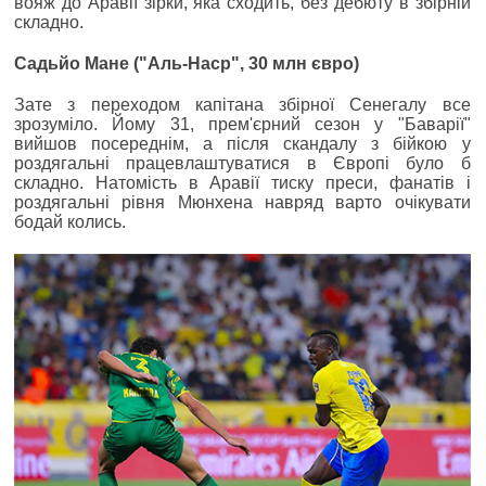
вояж до Аравії зірки, яка сходить, без дебюту в збірній
складно.
Садьйо Мане ("Аль-Наср", 30 млн євро)
Зате з переходом капітана збірної Сенегалу все
зрозуміло. Йому 31, прем'єрний сезон у "Баварії"
вийшов посереднім, а після скандалу з бійкою у
роздягальні працевлаштуватися в Європі було б
складно. Натомість в Аравії тиску преси, фанатів і
роздягальні рівня Мюнхена навряд варто очікувати
бодай колись.