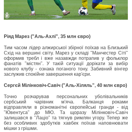
Ріяд Марез ("Аль-Ахлі", 35 млн євро)
Тим часом лідер алжирської збірної поїхав на Близький
Схід на вершині світу. Марез у складі "Манчестер Сіті"
оформив требл і вже назавжди потрапив у фольклор
фанатів "містян". У такій ситуації дорікати за вибір
нового клубу - ознака поганого тону. Забивний вінгер
заслужив спокійне завершення кар'єри.
Сергєй Мілінковіч-Савіч ("Аль-Хіляль", 40 млн євро)
Точно розчарував персональних уболівальників
сербський чарівник м'яча. Балканця роками
відправляли в різноманітні європейські гранди - від
"Ювентуса" до МЮ. Та щоразу Мілінковіч-Савіч
залишався в "Лаціо" та тягнув римлян угору. Тепер же
без особливих здобутків хавбек поїхав наповнювати
мішки з грішми.