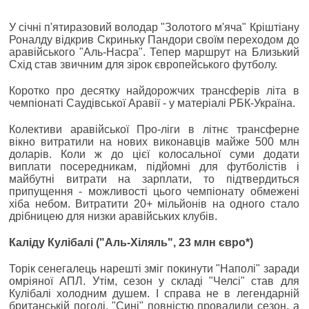
У січні п'ятиразовий володар "Золотого м'яча" Кріштіану
Роналду відкрив Скриньку Пандори своїм переходом до
аравійського "Аль-Насра". Тепер маршрут на Близький
Схід став звичним для зірок європейського футболу.
Коротко про десятку найдорожчих трансферів літа в
чемпіонаті Саудівської Аравії - у матеріалі РБК-Україна.
Колективи аравійської Про-ліги в літнє трансферне
вікно витратили на нових виконавців майже 500 млн
доларів. Коли ж до цієї колосальної суми додати
виплати посередникам, підйомні для футболістів і
майбутні витрати на зарплати, то підтвердиться
припущення - можливості цього чемпіонату обмежені
хіба небом. Витратити 20+ мільйонів на одного стало
дрібницею для низки аравійських клубів.
Каліду Кулібалі ("Аль-Хіляль", 23 млн євро*)
Торік сенегалець нарешті зміг покинути "Наполі" заради
омріяної АПЛ. Утім, сезон у складі "Челсі" став для
Кулібалі холодним душем. І справа не в легендарній
британській погоді. "Сині" повністю провалили сезон, а