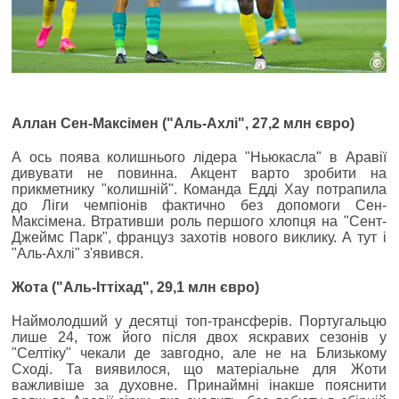
Аллан Сен-Максімен ("Аль-Ахлі", 27,2 млн євро)
А ось поява колишнього лідера "Ньюкасла" в Аравії
дивувати не повинна. Акцент варто зробити на
прикметнику "колишній". Команда Едді Хау потрапила
до Ліги чемпіонів фактично без допомоги Сен-
Максімена. Втративши роль першого хлопця на "Сент-
Джеймс Парк", француз захотів нового виклику. А тут і
"Аль-Ахлі" з'явився.
Жота ("Аль-Іттіхад", 29,1 млн євро)
Наймолодший у десятці топ-трансферів. Португальцю
лише 24, тож його після двох яскравих сезонів у
"Селтіку" чекали де завгодно, але не на Близькому
Сході. Та виявилося, що матеріальне для Жоти
важливіше за духовне. Принаймні інакше пояснити