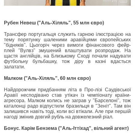
Рубен Невеш ("Аль-Хіляль", 55 млн євро)
Трансфер португальця служить гарною ілюстрацією на
тему порятунку шаленими аравійцями європейських
"бідняків". Цьогоріч через вимоги фінансового фейр-
плей "Вулвз" змушений влаштувати розпродаж. На
щастя англійців, на Близькому Сході почали надувати
футбольну бульбашку, тож діру в казні вдасться
залатати.
Малком ("Аль-Хіляль", 60 млн євро)
Найдорожчим придбанням літа в Про-лізі Саудівської
Аравії несподівано став утікач із чемпіонату країни-
агресора. Малком колись не заграв у "Барселоні", тож
каталонці радо відпустили бразильця в "Зеніт". Там він
залишився навіть тоді, коли всі втікали. Але при першій
нагоді змінив довгий рубль на довжелезний ріал.
Бонус. Карім Бензема ("Аль-Іттіхад", вільний агент)