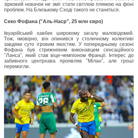
зірковий новачок не зміг стати світлою плямою на фоні
проблем. На Близькому Сході такого не станеться.
Секо Фофана ("Аль-Наср", 25 млн євро)
Івуарійський хавбек широкому загалу маловідомий.
Тож, імовірно, він опинився у столичному колективі
завдяки суто ігровим якостям. У попередньому сезоні
Фофана був стрижневим виконавцем сенсаційного
"Ланса", який став віце-чемпіоном Франції. Інтерес до
забивного центрхава проявляв "Мілан", але гроші
перемогли.