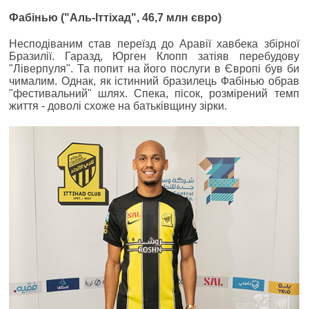
Фабінью ("Аль-Іттіхад", 46,7 млн євро)
Несподіваним став переїзд до Аравії хавбека збірної
Бразилії. Гаразд, Юрген Клопп затіяв перебудову
"Ліверпуля". Та попит на його послуги в Європі був би
чималим. Однак, як істинний бразилець Фабінью обрав
"фестивальний" шлях. Спека, пісок, розмірений темп
життя - доволі схоже на батьківщину зірки.