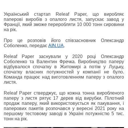
Український стартап Releaf Paper, що виробляє
паперові виробів з опалого листя, запускає завод у
Франції, який зможе переробляти 10 000 тонн сировини
на рік.
Про це розповів його співзасновник Олександр
Соболенко, передає
AIN.UA
.
Releaf Paper заснували у 2020 році Олександр
Соболенко та Валентин Фречка. Виробництво паперу
відбувалося спочатку в Житомирі а потім у Луцьку,
спочатку власних потужностей у компанії не було.
Команда працює над виготовленням паперу з опалого
листя.
Releaf Paper стверджує, що кожна тонна виробленого
паперу з листя рятує 17 дерев від вирубки. Пілотний
продаж паперу, який використовується як пакування, і
паперових пакетів розпочався у вересні 2021 року на
першому тестовому заводі в Україні потужністю 5 тис.
тонн на рік.