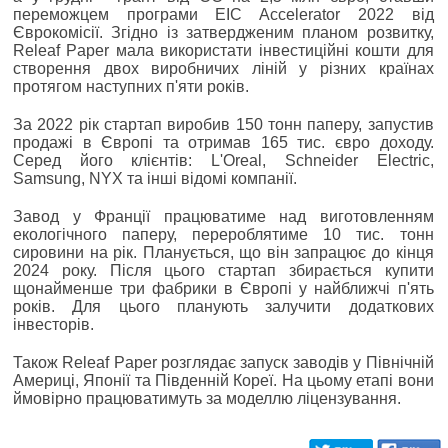
переможцем програми EIC Accelerator 2022 від
Єврокомісії. Згідно із затвердженим планом розвитку,
Releaf Paper мала використати інвестиційні кошти для
створення двох виробничих ліній у різних країнах
протягом наступних п'яти років.
За 2022 рік стартап виробив 150 тонн паперу, запустив
продажі в Європі та отримав 165 тис. євро доходу.
Серед його клієнтів: L'Oreal, Schneider Electric,
Samsung, NYX та інші відомі компанії.
Завод у Франції працюватиме над виготовленням
екологічного паперу, перероблятиме 10 тис. тонн
сировини на рік. Планується, що він запрацює до кінця
2024 року. Після цього стартап збирається купити
щонайменше три фабрики в Європі у найближчі п'ять
років. Для цього планують залучити додаткових
інвесторів.
Також Releaf Paper розглядає запуск заводів у Північній
Америці, Японії та Південній Кореї. На цьому етапі вони
ймовірно працюватимуть за моделлю ліцензування.