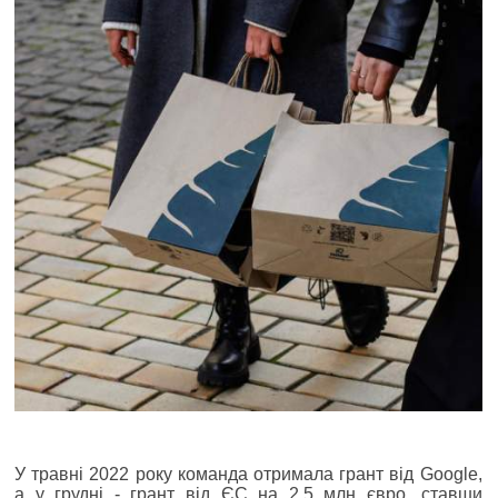
У травні 2022 року команда отримала грант від Google,
а у грудні - грант від ЄС на 2,5 млн євро, ставши