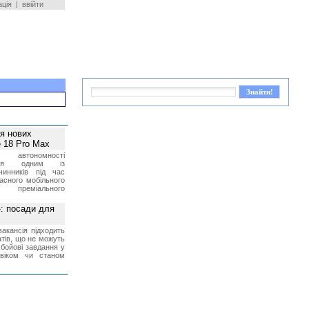
ація
|
ввійти
ея нових
 18 Pro Max
 автономності
ться одним із
чинників під час
асного мобільного
 преміального
»: посади для
акансія підходить
тів, що не можуть
бойові завдання у
 віком чи станом