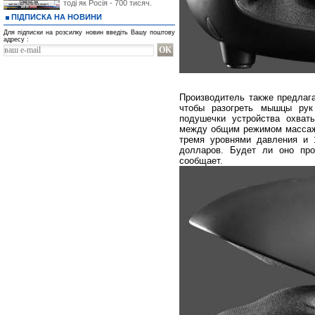
тоді як Росія - 700 тисяч.
ПІДПИСКА НА НОВИНИ
Для підписки на розсилку новин введіть Вашу поштову
адресу :
Производитель также предлага
чтобы разогреть мышцы рук
подушечки устройства охват
между общим режимом массаж
тремя уровнями давления и 
долларов. Будет ли оно про
сообщает.