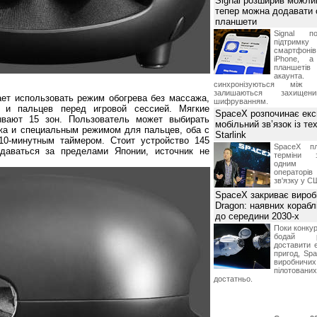
Signal розширив можлив
тепер можна додавати
планшети
Signal по
підтрим
смартфоні
iPhone, а
планшетів
акаунта.
синхронізуються між 
залишаються захищени
ет использовать режим обогрева без массажа,
шифруванням.
 и пальцев перед игровой сессией. Мягкие
SpaceX розпочинає екс
ывают 15 зон. Пользователь может выбирать
мобільний зв’язок із те
а и специальным режимом для пальцев, оба с
Starlink
10-минутным таймером. Стоит устройство 145
SpaceX пл
даваться за пределами Японии, источник не
терміни з
одним з
операторі
зв'язку у С
SpaceX закриває вироб
Dragon: наявних корабл
до середини 2030-х
Поки конку
бодай р
доставити 
пригод, Sp
виробничих
пілотова
достатньо.