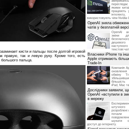
американ
перегляда
якими китай
працюють 
інтелекту
використовують чіпи Nvidia 
OpenAI зняла обмеженн
чатів у безплатній вер
OpenAI ан
зміни дл
безплатн
дешевого
наступног
текстові ча
разминает кисти и пальцы после долгой игровой
Власники iPhone та інш
к правую, так и левую руку. Кроме того, есть
Apple отримають більш
 большого пальца.
Trade-In
Компанія Ap
оновлення
обміну T
збільшивши
більшість
iPad, Mac т
Дослідники заявили, щ
OpenAI «вступили в змо
в мережу
Експериме
штучного 
розроблені 
почали 
повідомлен
шукати с
доступ до інтернету.