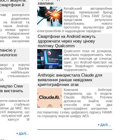
ості акаунтів:
хвилини
 смартфони й
Китайський автовиробник
Hongqi, преміальний бренд
чав розгортати
концерну China FAW Group,
ку додаткових
представив результати
в на Android та
випробувань нового
 також Android-
прототипу акумулятора для
 у межах одного
електромобілів із надшвидкою зарядкою.
 Повідомлення
Смартфони на Android можуть
пристроями та
здорожчати через нову цінову
ми наскрізним
політику Qualcomm
пансію у
Qualcomm поки не розкрила,
хнологією
наскільки подорожчають чіпи,
але для покупців це означає
одне: усі Android-пристрої на
анує у короткі
чіпах Snapdragon неминуче
робити Starlink
подорожчають.
 найбільших
Anthropic використала Claude для
в стільникового
виявлення раніше невідомих
ША.
криптографічних атак
ництво Crew
Компанія Anthropic
ів вистачить
повідомила, що її модель
Claude Mythos Preview
ренти намагаються
допомогла знайти нові
аз стабільно
способи атак на два
екіпаж до МКС без
криптографічні алгоритми -
aceX вирішила, що
постквантову схему цифрового підпису HAWK
 потужностей для
та спрощену версію шифру AES.
них капсул їй
•
далі...
•
далі...