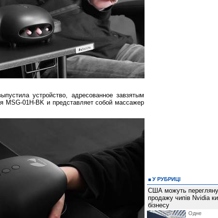
выпустила устройство, адресованное завзятым
ся MSG-01H-BK и представляет собой массажер
У РУБРИЦІ
США можуть перегляну
продажу чипів Nvidia к
бізнесу
Одне 