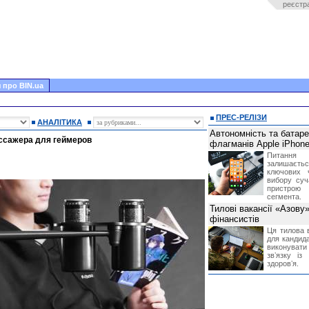
реєстр
 про BIN.ua
ПРЕС-РЕЛІЗИ
АНАЛІТИКА
Автономність та батар
ссажера для геймеров
флагманів Apple iPhone
Питання
залишає
ключових 
вибору суч
пристрою
сегмента.
Тилові вакансії «Азову
фінансистів
Ця тилова в
для кандида
виконувати 
звʼязку із
здоровʼя.