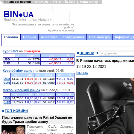
Фінансові новини
|
07.08.26
|
17:19
|
RSS
|
мапа сайту
"На дерево дивись, як родить, а на чоловіка, як
робить"
Українське прислів'я
Головна
Новини
Аналітика
Котирування
Веб-майстру
Інформація
Курс НБУ
на
понеділок
НОВИНИ
за
курс
uah
%
USD
1
44,7579
0,0047
0,01
В Японии начались продажи ма
EUR
1
51,6148
0,0569
0,11
18:19 22.12.2021
|
Курс обміну валют
на
сьогодні
, 09:48
Бізнес
куп.
uah
%
прод.
uah
%
USD
44,4784
0,01
0,01
44,9448
0,01
0,02
EUR
51,2752
0,03
0,06
51,9080
0,01
0,01
Міжбанківський ринок
на
сьогодні
, 17:01
куп.
uah
%
прод.
uah
%
USD
44,7500
0,05
0,11
44,7800
0,04
0,09
EUR
51,7399
0,13
0,25
51,7612
0,12
0,23
ТОП-НОВИНИ
Постачання ракет для Patriot Україні не
буде: Трамп зробив заяву
Президент США Дональд
Трамп заявив, що
Сполученим Штатам самим