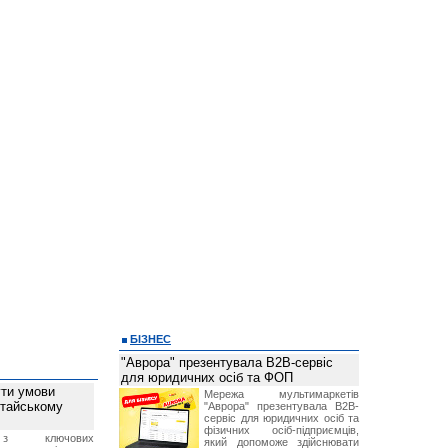
БІЗНЕС
"Аврора" презентувала B2B-сервіс
для юридичних осіб та ФОП
ти умови
Мережа мультимаркетів
итайському
"Аврора" презентувала B2B-
сервіс для юридичних осіб та
фізичних осіб-підприємців,
з ключових
який допоможе здійснювати