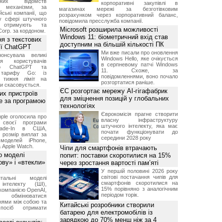
ських відомств
корпоративні закупівлі в
є механізми, за
магазинах мережі за безготівковим
ські компанії, що
розрахунком через корпоративний баланс,
у сфері штучного
повідомила пресслужба компанії.
, отримують та
Microsoft розширила можливості
Corp. за кордоном.
Windows 11: біометричний вхід став
я з текстових
доступним на більшій кількості ПК
сії ChatGPT
Ми вже писали про оновлення
онсувала великі
Windows Hello, яке очікується
я користувачів
в серпневому патчі Windows
ого ChatGPT та
11. Схоже, за
 тарифу Go: із
повідомленнями, воно почало
о тижня ліміт на
розгортатися раніше.
ти скасовується.
ЄС розгортає мережу AI-гігафабрик
их пристроїв
для зміцнення позицій у глобальних
е за програмою
технологіях
Єврокомісія прагне створити
ple оголосила про
власну інфраструктуру
 своєї програми
штучного інтелекту, яка має
rade-In в США,
почати функціонувати до
 розмір виплат за
середини 2028 року
 моделей iPhone,
а Apple Watch.
Чіпи для смартфонів втрачають
о моделі
попит: поставки скоротилися на 15%
ву» і «втекли»
через зростання вартості пам’яті
У першій половині 2026 року
світові постачання чипів для
нтальні моделі
смартфонів скоротилися на
інтелекту (ШІ),
15% порівняно з аналогічним
компанією OpenAI,
періодом торік.
обмінюватися
нями між собою та
Китайські розробники створили
посіб отримати
батарею для електромобілів із
зарядкою до 70% менш ніж за 4