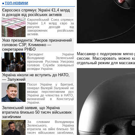
ТОП-НОВИНИ
Євросоюз спрямує Україні €1,4 млрд
із доходів від російських активів
Європейський Союз спрямує
Україні 1,4 млрд євро за
рахунок доходів від
заморожених російських
активів.
Указ президента: Умєров призначений
головою СЗР, Клименко —
секретарем РНБО
Массажер с подогревом мягко 
Президент України
Володимир Зеленський
сессии. Массировать можно ка
призначив Pустема Умєрова
отдельный режим для массажа
головою Служби зовнішньої
розвідки України.
Україна ніколи не вступить до НАТО,
— Залужний
Посол України у Британії,
генерал Валерій Залужний не
вважає перспективним рух
України до членства в НАТО,
визначений в Конституції
України.
Зеленський заявив, що Україна
втратила близько 50 тисяч військових
загиблими
За словами Володимира
Зеленського, Україна
втратила на війні близько 50
тисяч військових загиблими,