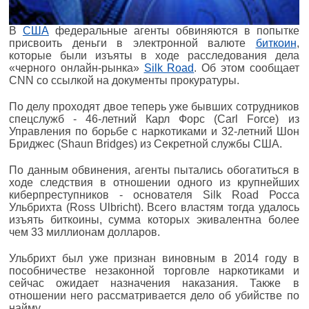
В
США
федеральные агенты обвиняются в попытке
присвоить деньги в электронной валюте
биткоин
,
которые были изъяты в ходе расследования дела
«черного онлайн-рынка»
Silk Road
. Об этом сообщает
CNN со ссылкой на документы прокуратуры.
По делу проходят двое теперь уже бывших сотрудников
спецслужб - 46-летний Карл Форс (Carl Force) из
Управления по борьбе с наркотиками и 32-летний Шон
Бриджес (Shaun Bridges) из Секретной службы США.
По данным обвинения, агенты пытались обогатиться в
ходе следствия в отношении одного из крупнейших
киберпреступников - основателя Silk Road Росса
Ульбрихта (Ross Ulbricht). Всего властям тогда удалось
изъять биткоины, сумма которых экивалентна более
чем 33 миллионам долларов.
Ульбрихт был уже признан виновным в 2014 году в
пособничестве незаконной торговле наркотиками и
сейчас ожидает назначения наказания. Также в
отношении него рассматривается дело об убийстве по
найму.