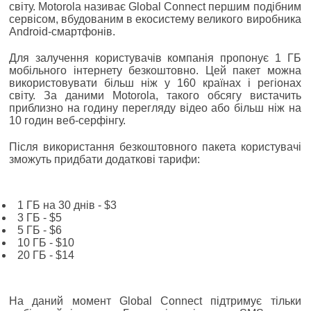
світу. Motorola називає Global Connect першим подібним
сервісом, вбудованим в екосистему великого виробника
Android-смартфонів.
Для залучення користувачів компанія пропонує 1 ГБ
мобільного інтернету безкоштовно. Цей пакет можна
використовувати більш ніж у 160 країнах і регіонах
світу. За даними Motorola, такого обсягу вистачить
приблизно на годину перегляду відео або більш ніж на
10 годин веб-серфінгу.
Після використання безкоштовного пакета користувачі
зможуть придбати додаткові тарифи:
1 ГБ на 30 днів - $3
3 ГБ - $5
5 ГБ - $6
10 ГБ - $10
20 ГБ - $14
На даний момент Global Connect підтримує тільки