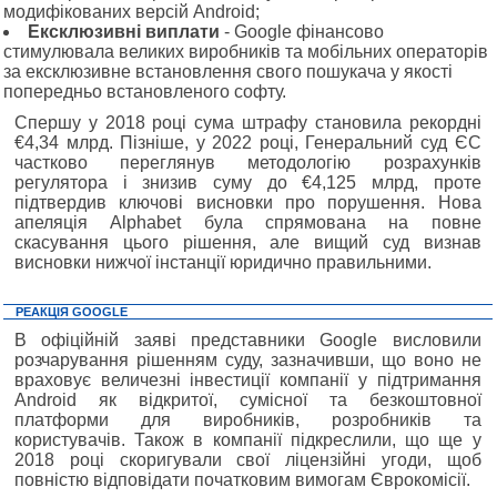
модифікованих версій Android;
Ексклюзивні виплати
- Google фінансово
стимулювала великих виробників та мобільних операторів
за ексклюзивне встановлення свого пошукача у якості
попередньо встановленого софту.
Спершу у 2018 році сума штрафу становила рекордні
€4,34 млрд. Пізніше, у 2022 році, Генеральний суд ЄС
частково переглянув методологію розрахунків
регулятора і знизив суму до €4,125 млрд, проте
підтвердив ключові висновки про порушення. Нова
апеляція Alphabet була спрямована на повне
скасування цього рішення, але вищий суд визнав
висновки нижчої інстанції юридично правильними.
РЕАКЦІЯ GOOGLE
В офіційній заяві представники Google висловили
розчарування рішенням суду, зазначивши, що воно не
враховує величезні інвестиції компанії у підтримання
Android як відкритої, сумісної та безкоштовної
платформи для виробників, розробників та
користувачів. Також в компанії підкреслили, що ще у
2018 році скоригували свої ліцензійні угоди, щоб
повністю відповідати початковим вимогам Єврокомісії.