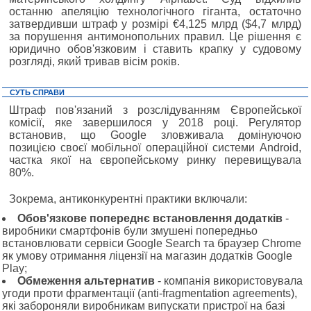
останню апеляцію технологічного гіганта, остаточно
затвердивши штраф у розмірі €4,125 млрд ($4,7 млрд)
за порушення антимонопольних правил. Це рішення є
юридично обов'язковим і ставить крапку у судовому
розгляді, який тривав вісім років.
СУТЬ СПРАВИ
Штраф пов'язаний з розслідуванням Європейської
комісії, яке завершилося у 2018 році. Регулятор
встановив, що Google зловживала домінуючою
позицією своєї мобільної операційної системи Android,
частка якої на європейському ринку перевищувала
80%.
Зокрема, антиконкурентні практики включали:
Обов'язкове попереднє встановлення додатків
-
виробники смартфонів були змушені попередньо
встановлювати сервіси Google Search та браузер Chrome
як умову отримання ліцензії на магазин додатків Google
Play;
Обмеження альтернатив
- компанія використовувала
угоди проти фрагментації (anti-fragmentation agreements),
які забороняли виробникам випускати пристрої на базі