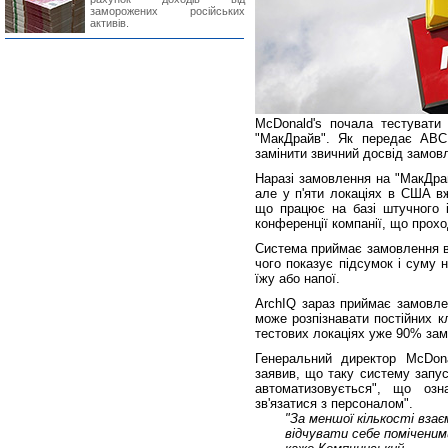
заморожених російських
активів.
McDonald's почала тестувати
"МакДрайв". Як передає ABC
замінити звичний досвід замов
Наразі замовлення на "МакДра
але у п'яти локаціях в США в
що працює на базі штучного і
конференції компанії, що прох
Система приймає замовлення від
чого показує підсумок і суму 
їжу або напої.
ArchIQ зараз приймає замовле
може розпізнавати постійних к
тестових локаціях уже 90% зам
Генеральний директор McDona
заявив, що таку систему запус
автоматизовується", що оз
зв'язатися з персоналом".
"За меншої кількості вза
відчувати себе поміченим