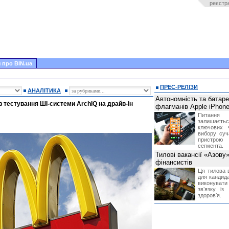
реєстр
 про BIN.ua
ПРЕС-РЕЛІЗИ
АНАЛІТИКА
Автономність та батар
в тестування ШІ-системи ArchIQ на драйв-ін
флагманів Apple iPhone
Питання
залишає
ключових 
вибору суч
пристрою
сегмента.
Тилові вакансії «Азову
фінансистів
Ця тилова в
для кандида
виконувати 
звʼязку із
здоровʼя.