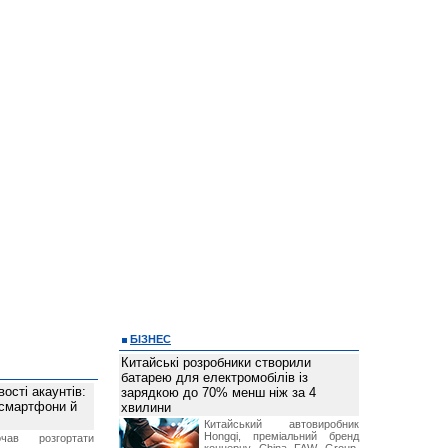
БІЗНЕС
Китайські розробники створили
батарею для електромобілів із
ості акаунтів:
зарядкою до 70% менш ніж за 4
 смартфони й
хвилини
Китайський автовиробник
Hongqi, преміальний бренд
чав розгортати