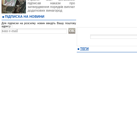
підписав накази про
затвердження порядків виплат
додаткових винагород
ПІДПИСКА НА НОВИНИ
Для підписки на розсилку новин введіть Вашу поштову
адресу :
ТЕГИ