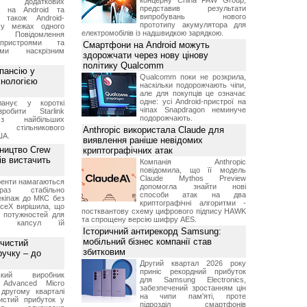
концерну China FAW Group,
ку додаткових
представив результати
в на Android та
випробувань нового
 також Android-
прототипу акумулятора для
 у межах одного
електромобілів із надшвидкою зарядкою.
 Повідомлення
пристроями та
Смартфони на Android можуть
ми наскрізним
здорожчати через нову цінову
політику Qualcomm
пансію у
Qualcomm поки не розкрила,
хнологією
наскільки подорожчають чіпи,
але для покупців це означає
одне: усі Android-пристрої на
анує у короткі
чіпах Snapdragon неминуче
робити Starlink
подорожчають.
 найбільших
в стільникового
Anthropic використала Claude для
ША.
виявлення раніше невідомих
ництво Crew
криптографічних атак
ів вистачить
Компанія Anthropic
повідомила, що її модель
Claude Mythos Preview
ренти намагаються
допомогла знайти нові
аз стабільно
способи атак на два
екіпаж до МКС без
криптографічні алгоритми -
aceX вирішила, що
постквантову схему цифрового підпису HAWK
 потужностей для
та спрощену версію шифру AES.
них капсул їй
Історичний антирекорд Samsung:
мобільний бізнес компанії став
 чистий
збитковим
ручку – до
Другий квартал 2026 року
приніс рекордний прибуток
ський виробник
для Samsung Electronics,
 Advanced Micro
забезпечений зростанням цін
другому кварталі
на чипи пам'яті, проте
истий прибуток у
підрозділ смартфонів