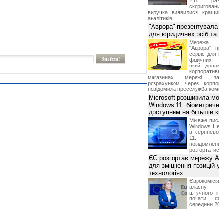
2,6 раз
скоригова
виручка виявилися кращи
аналітиків.
"Аврора" презентувала
для юридичних осіб т
Мережа м
"Аврора" п
сервіс для 
фізичних о
який допо
корпорати
магазинах мережі за 
розрахунком через корпо
повідомила пресслужба комп
Microsoft розширила м
Windows 11: біометричн
доступним на більшій к
Ми вже пис
Windows Hel
в серпнево
11. С
повідомлен
розгортатис
ЄС розгортає мережу A
для зміцнення позицій 
технологіях
Єврокомісі
власну і
штучного і
почати фу
середини 2