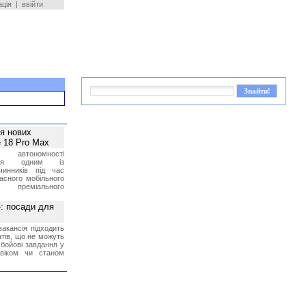
ація
|
ввійти
ея нових
 18 Pro Max
 автономності
ться одним із
чинників під час
асного мобільного
 преміального
»: посади для
акансія підходить
тів, що не можуть
бойові завдання у
 віком чи станом