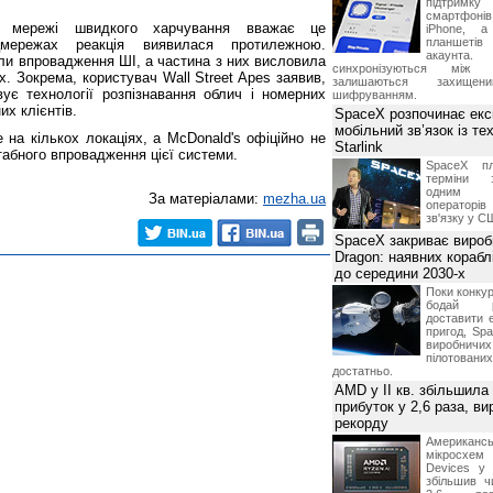
підтрим
смартфоні
р мережі швидкого харчування вважає це
iPhone, а
планшетів
мережах реакція виявилася протилежною.
акаунта.
ли впровадження ШІ, а частина з них висловила
синхронізуються між 
. Зокрема, користувач Wall Street Apes заявив,
залишаються захищени
ує технології розпізнавання облич і номерних
шифруванням.
их клієнтів.
SpaceX розпочинає екс
мобільний зв’язок із те
 на кількох локаціях, а McDonald's офіційно не
Starlink
абного впровадження цієї системи.
SpaceX пл
терміни з
одним з
За матеріалами:
mezha.ua
операторі
зв'язку у С
SpaceX закриває вироб
Dragon: наявних корабл
до середини 2030-х
Поки конку
бодай р
доставити 
пригод, Sp
виробничих
пілотова
достатньо.
AMD у II кв. збільшила
прибуток у 2,6 раза, ви
рекорду
Американ
мікросхем
Devices у 
збільшив ч