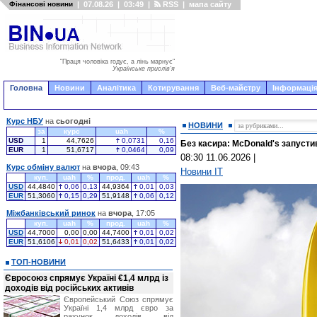
Фінансові новини
|
07.08.26
|
03:49
|
RSS
|
мапа сайту
"Праця чоловіка годує, а лінь марнує"
Українське прислів'я
Головна
Новини
Аналітика
Котирування
Веб-майстру
Інформація
Курс НБУ
на
сьогодні
НОВИНИ
за
курс
uah
%
USD
1
44,7626
0,0731
0,16
Без касира: McDonald's запусти
EUR
1
51,6717
0,0464
0,09
08:30 11.06.2026
|
Курс обміну валют
на
вчора
, 09:43
Новини IT
куп.
uah
%
прод.
uah
%
USD
44,4840
0,06
0,13
44,9364
0,01
0,03
EUR
51,3060
0,15
0,29
51,9148
0,06
0,12
Міжбанківський ринок
на
вчора
, 17:05
куп.
uah
%
прод.
uah
%
USD
44,7000
0,00
0,00
44,7400
0,01
0,02
EUR
51,6106
0,01
0,02
51,6433
0,01
0,02
ТОП-НОВИНИ
Євросоюз спрямує Україні €1,4 млрд із
доходів від російських активів
Європейський Союз спрямує
Україні 1,4 млрд євро за
рахунок доходів від