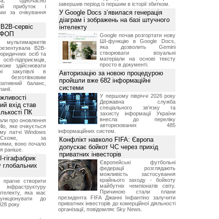
а, одночасно
завершив період із першим в історії збитком.
ний прибуток і
У Google Docs з’явилася генерація
ми за очікування
діаграм і зображень на базі штучного
 B2B-сервіс
інтелекту
а ФОП
Google почав розгортати нову
ШІ-функцію в Google Docs,
ультимаркетів
яка дозволить Gemini
резентувала B2B-
створювати візуальні
юридичних осіб та
матеріали на основі тексту
сіб-підприємців,
просто в документі.
може здійснювати
вні закупівлі в
Авторизацію за новою процедурою
безготівковим
пройшли вже 682 інформаційні
ративний баланс,
системи
анії.
У першому півріччі 2026 року
ожливості
Державна служба
ий вхід став
спеціального зв'язку та
ількості ПК
захисту інформації України
внесла до переліку
али про оновлення
авторизованих 485
lo, яке очікується
інформаційних систем.
му патчі Windows
хоже, за
Конфлікт навколо FIFA: Європа
нями, воно почало
допускає бойкот ЧС через прихід
я раніше.
приватних інвесторів
I-гігафабрик
Європейські футбольні
у глобальних
федерації розглядають
можливість застосування
крайнього заходу - бойкоту
я прагне створити
майбутніх чемпіонатів світу.
нфраструктуру
Причиною стали плани
нтелекту, яка має
президента FIFA Джанні Інфантіно залучити
нкціонувати до
приватних інвесторів до комерційної діяльності
028 року
організації, повідомляє Sky News.