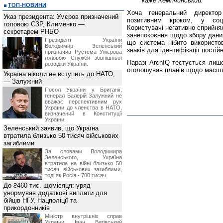
каже Кемпчинський.
ТОП-НОВИНИ
Хоча генеральний директо
Указ президента: Умєров призначений
позитивним кроком, у соц
головою СЗР, Клименко —
Користувачі негативно сприйня
секретарем РНБО
занепокоєння щодо збору даних
Президент України
що система нібито використов
Володимир Зеленський
знаків для ідентифікації постійн
призначив Pустема Умєрова
головою Служби зовнішньої
Наразі ArchIQ тестується лише
розвідки України.
оголошував планів щодо масшт
Україна ніколи не вступить до НАТО,
— Залужний
Посол України у Британії,
генерал Валерій Залужний не
вважає перспективним рух
України до членства в НАТО,
визначений в Конституції
України.
Зеленський заявив, що Україна
втратила близько 50 тисяч військових
загиблими
За словами Володимира
Зеленського, Україна
втратила на війні близько 50
тисяч військових загиблими,
тоді як Росія - 700 тисяч.
До ₴460 тис. щомісяця: уряд
унормував додаткові виплати для
бійців НГУ, Нацполіції та
прикордонників
Міністр внутрішніх справ
України Іван Вигівський