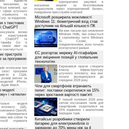
ських відомств
корпоративні закупівлі в
є механізми, за
магазинах мережі за безготівковим
ські компанії, що
розрахунком через корпоративний баланс,
у сфері штучного
повідомила пресслужба компанії.
, отримують та
Microsoft розширила можливості
Corp. за кордоном.
Windows 11: біометричний вхід став
я з текстових
доступним на більшій кількості ПК
сії ChatGPT
Ми вже писали про оновлення
онсувала великі
Windows Hello, яке очікується
я користувачів
в серпневому патчі Windows
ого ChatGPT та
11. Схоже, за
 тарифу Go: із
повідомленнями, воно почало
о тижня ліміт на
розгортатися раніше.
ти скасовується.
ЄС розгортає мережу AI-гігафабрик
их пристроїв
для зміцнення позицій у глобальних
е за програмою
технологіях
Єврокомісія прагне створити
ple оголосила про
власну інфраструктуру
 своєї програми
штучного інтелекту, яка має
rade-In в США,
почати функціонувати до
 розмір виплат за
середини 2028 року
 моделей iPhone,
а Apple Watch.
Чіпи для смартфонів втрачають
о моделі
попит: поставки скоротилися на 15%
ву» і «втекли»
через зростання вартості пам’яті
У першій половині 2026 року
світові постачання чипів для
нтальні моделі
смартфонів скоротилися на
інтелекту (ШІ),
15% порівняно з аналогічним
компанією OpenAI,
періодом торік.
обмінюватися
нями між собою та
Китайські розробники створили
посіб отримати
батарею для електромобілів із
зарядкою до 70% менш ніж за 4