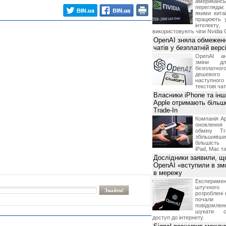
американ
перегляда
якими китай
працюють 
інтелекту
використовують чіпи Nvidia 
OpenAI зняла обмеженн
чатів у безплатній вер
OpenAI ан
зміни дл
безплатн
дешевого
наступног
текстові ча
Власники iPhone та інш
Apple отримають більш
Trade-In
Компанія Ap
оновлення
обміну T
збільшивши
більшість
iPad, Mac т
Дослідники заявили, щ
OpenAI «вступили в змо
в мережу
Експериме
штучного 
розроблені 
почали 
повідомлен
шукати с
доступ до інтернету.