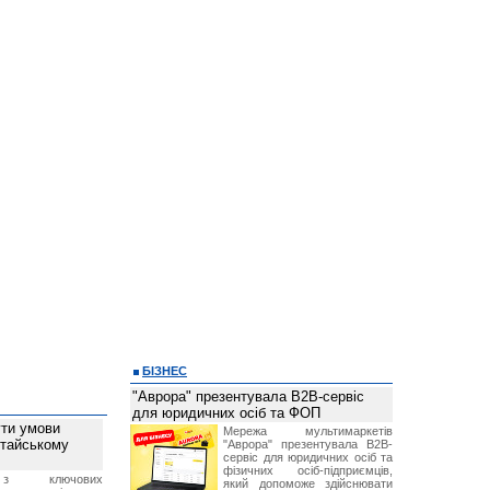
БІЗНЕС
"Аврора" презентувала B2B-сервіс
для юридичних осіб та ФОП
ти умови
Мережа мультимаркетів
итайському
"Аврора" презентувала B2B-
сервіс для юридичних осіб та
фізичних осіб-підприємців,
з ключових
який допоможе здійснювати