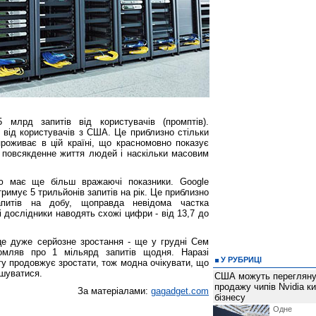
млрд запитів від користувачів (промптів).
- від користувачів з США. Це приблизно стільки
проживає в цій країні, що красномовно показує
в повсякденне життя людей і наскільки масовим
тю має ще більш вражаючі показники. Google
римує 5 трильйонів запитів на рік. Це приблизно
апитів на добу, щоправда невідома частка
 дослідники наводять схожі цифри - від 13,7 до
е дуже серйозне зростання - ще у грудні Сем
омляв про 1 мільярд запитів щодня. Наразі
У РУБРИЦІ
ту продовжує зростати, тож модна очікувати, що
ьшуватися.
США можуть перегляну
продажу чипів Nvidia к
За матеріалами:
gagadget.com
бізнесу
Одне 