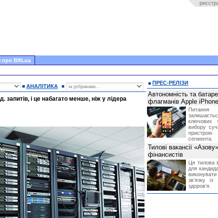
реєстр
 про BIN.ua
ПРЕС-РЕЛІЗИ
АНАЛІТИКА
Автономність та батар
 запитів, і це набагато менше, ніж у лідера
флагманів Apple iPhone
Питання
залишає
ключових 
вибору суч
пристрою
сегмента.
Тилові вакансії «Азову
фінансистів
Ця тилова в
для кандида
виконувати 
звʼязку із
здоровʼя.