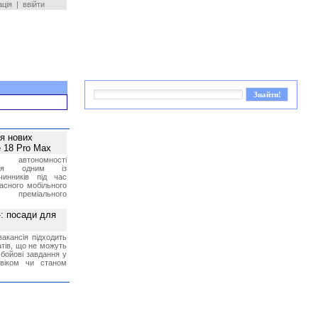
ація
|
ввійти
ея нових
 18 Pro Max
 автономності
ться одним із
чинників під час
асного мобільного
 преміального
»: посади для
акансія підходить
тів, що не можуть
бойові завдання у
 віком чи станом