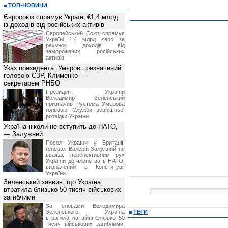
ТОП-НОВИНИ
Євросоюз спрямує Україні €1,4 млрд
із доходів від російських активів
Європейський Союз спрямує
Україні 1,4 млрд євро за
рахунок доходів від
заморожених російських
активів.
Указ президента: Умєров призначений
головою СЗР, Клименко —
секретарем РНБО
Президент України
Володимир Зеленський
призначив Pустема Умєрова
головою Служби зовнішньої
розвідки України.
Україна ніколи не вступить до НАТО,
— Залужний
Посол України у Британії,
генерал Валерій Залужний не
вважає перспективним рух
України до членства в НАТО,
визначений в Конституції
України.
Зеленський заявив, що Україна
втратила близько 50 тисяч військових
загиблими
За словами Володимира
Зеленського, Україна
ТЕГИ
втратила на війні близько 50
тисяч військових загиблими,