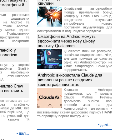
ості акаунтів:
хвилини
 смартфони й
Китайський автовиробник
Hongqi, преміальний бренд
чав розгортати
концерну China FAW Group,
ку додаткових
представив результати
в на Android та
випробувань нового
 також Android-
прототипу акумулятора для
 у межах одного
електромобілів із надшвидкою зарядкою.
 Повідомлення
Смартфони на Android можуть
пристроями та
здорожчати через нову цінову
ми наскрізним
політику Qualcomm
пансію у
Qualcomm поки не розкрила,
хнологією
наскільки подорожчають чіпи,
але для покупців це означає
одне: усі Android-пристрої на
анує у короткі
чіпах Snapdragon неминуче
робити Starlink
подорожчають.
 найбільших
Anthropic використала Claude для
в стільникового
виявлення раніше невідомих
ША.
криптографічних атак
ництво Crew
Компанія Anthropic
ів вистачить
повідомила, що її модель
Claude Mythos Preview
ренти намагаються
допомогла знайти нові
аз стабільно
способи атак на два
екіпаж до МКС без
криптографічні алгоритми -
aceX вирішила, що
постквантову схему цифрового підпису HAWK
 потужностей для
та спрощену версію шифру AES.
них капсул їй
•
далі...
•
далі...