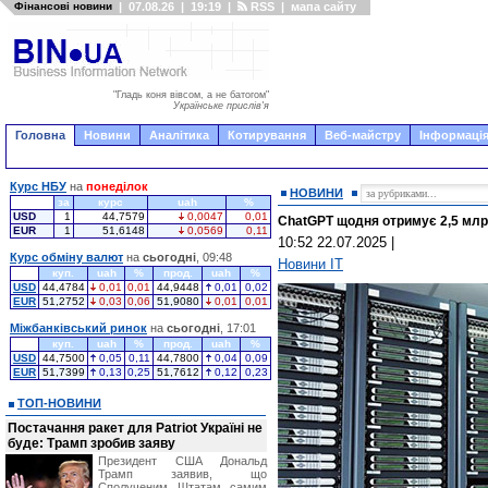
Фінансові новини
|
07.08.26
|
19:19
|
RSS
|
мапа сайту
"Гладь коня вівсом, а не батогом"
Українське прислів'я
Головна
Новини
Аналітика
Котирування
Веб-майстру
Інформація
Курс НБУ
на
понеділок
НОВИНИ
за
курс
uah
%
USD
1
44,7579
0,0047
0,01
ChatGPT щодня отримує 2,5 млрд.
EUR
1
51,6148
0,0569
0,11
10:52 22.07.2025
|
Курс обміну валют
на
сьогодні
, 09:48
Новини IT
куп.
uah
%
прод.
uah
%
USD
44,4784
0,01
0,01
44,9448
0,01
0,02
EUR
51,2752
0,03
0,06
51,9080
0,01
0,01
Міжбанківський ринок
на
сьогодні
, 17:01
куп.
uah
%
прод.
uah
%
USD
44,7500
0,05
0,11
44,7800
0,04
0,09
EUR
51,7399
0,13
0,25
51,7612
0,12
0,23
ТОП-НОВИНИ
Постачання ракет для Patriot Україні не
буде: Трамп зробив заяву
Президент США Дональд
Трамп заявив, що
Сполученим Штатам самим