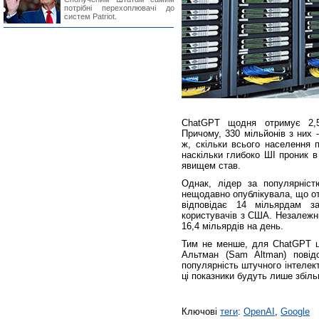
потрібні перехоплювачі до
систем Patriot.
ChatGPT щодня отримує 2,5 
Причому, 330 мільйонів з них 
ж, скільки всього населення 
наскільки глибоко ШІ проник 
явищем став.
Однак, лідер за популярніс
нещодавно опублікувала, що от
відповідає 14 мільярдам з
користувачів з США. Незалежні
16,4 мільярдів на день.
Тим не менше, для ChatGPT ц
Альтман (Sam Altman) повід
популярність штучного інтелек
ці показники будуть лише збіл
Ключові
теги
:
OpenAI
,
Google