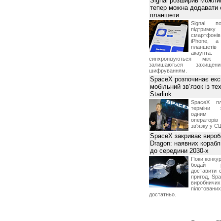
Signal розширив можлив
тепер можна додавати
планшети
Signal по
підтрим
смартфоні
iPhone, а
планшетів
акаунта.
синхронізуються між 
залишаються захищени
шифруванням.
SpaceX розпочинає екс
мобільний зв’язок із те
Starlink
SpaceX пл
терміни з
одним з
операторі
зв'язку у С
SpaceX закриває вироб
Dragon: наявних корабл
до середини 2030-х
Поки конку
бодай р
доставити 
пригод, Sp
виробничих
пілотова
достатньо.