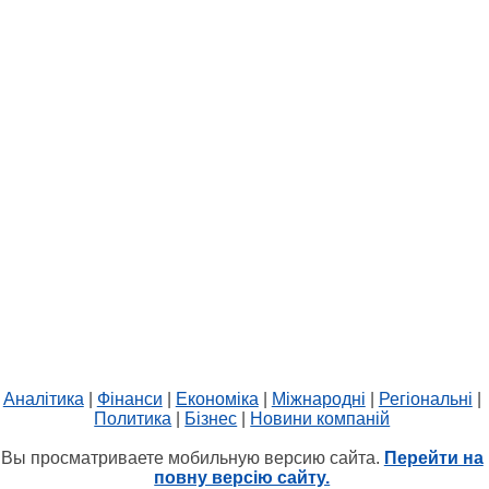
Аналітика
|
Фінанси
|
Економіка
|
Міжнародні
|
Регіональні
|
Политика
|
Бізнес
|
Новини компаній
Вы просматриваете мобильную версию сайта.
Перейти на
повну версію сайту.