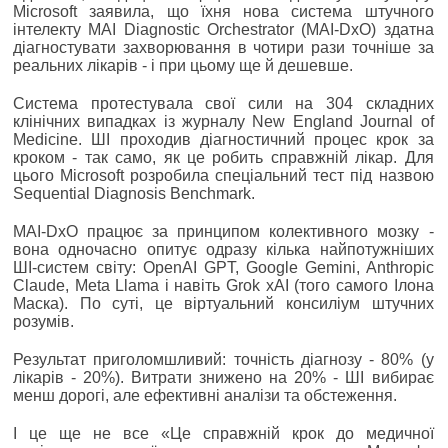
Microsoft заявила, що їхня нова система штучного
інтелекту MAI Diagnostic Orchestrator (MAI-DxO) здатна
діагностувати захворювання в чотири рази точніше за
реальних лікарів - і при цьому ще й дешевше.
Система протестувала свої сили на 304 складних
клінічних випадках із журналу New England Journal of
Medicine. ШІ проходив діагностичний процес крок за
кроком - так само, як це робить справжній лікар. Для
цього Microsoft розробила спеціальний тест під назвою
Sequential Diagnosis Benchmark.
MAI-DxO працює за принципом колективного мозку -
вона одночасно опитує одразу кілька найпотужніших
ШІ-систем світу: OpenAI GPT, Google Gemini, Anthropic
Claude, Meta Llama і навіть Grok xAI (того самого Ілона
Маска). По суті, це віртуальний консиліум штучних
розумів.
Результат приголомшливий: точність діагнозу - 80% (у
лікарів - 20%). Витрати знижено на 20% - ШІ вибирає
менш дорогі, але ефективні аналізи та обстеження.
І це ще не все «Це справжній крок до медичної