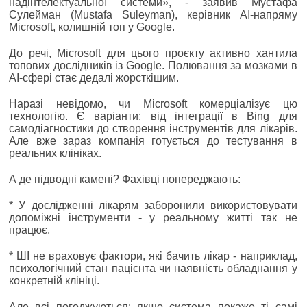
надінтелектуальної системи», - заявив Мустафа
Сулейман (Mustafa Suleyman), керівник AI-напряму
Microsoft, колишній топ у Google.
До речі, Microsoft для цього проєкту активно хантила
топових дослідників із Google. Полювання за мозками в
AI-сфері стає дедалі жорсткішим.
Наразі невідомо, чи Microsoft комерціалізує цю
технологію. Є варіанти: від інтеграції в Bing для
самодіагностики до створення інструментів для лікарів.
Але вже зараз компанія готується до тестування в
реальних клініках.
А де підводні камені? Фахівці попереджають:
* У дослідженні лікарям заборонили використовувати
допоміжні інструменти - у реальному житті так не
працює.
* ШІ не враховує фактори, які бачить лікар - наприклад,
психологічний стан пацієнта чи наявність обладнання у
конкретній клініці.
Але всі погоджуються: якщо система покаже ті самі