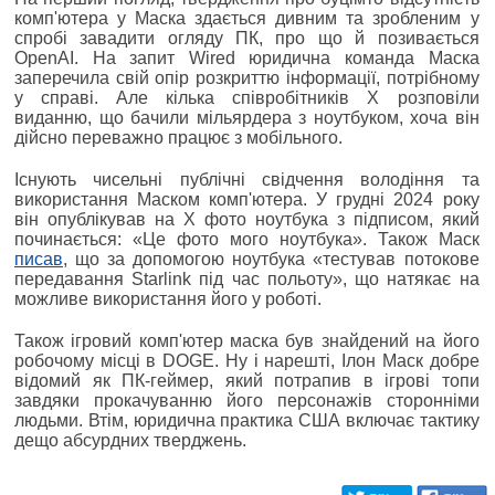
комп'ютера у Маска здається дивним та зробленим у
спробі завадити огляду ПК, про що й позивається
OpenAI. На запит Wired юридична команда Маска
заперечила свій опір розкриттю інформації, потрібному
у справі. Але кілька співробітників X розповіли
виданню, що бачили мільярдера з ноутбуком, хоча він
дійсно переважно працює з мобільного.
Існують чисельні публічні свідчення володіння та
використання Маском комп'ютера. У грудні 2024 року
він опублікував на X фото ноутбука з підписом, який
починається: «Це фото мого ноутбука». Також Маск
писав
, що за допомогою ноутбука «тестував потокове
передавання Starlink під час польоту», що натякає на
можливе використання його у роботі.
Також ігровий комп'ютер маска був знайдений на його
робочому місці в DOGE. Ну і нарешті, Ілон Маск добре
відомий як ПК-геймер, який потрапив в ігрові топи
завдяки прокачуванню його персонажів сторонніми
людьми. Втім, юридична практика США включає тактику
дещо абсурдних тверджень.