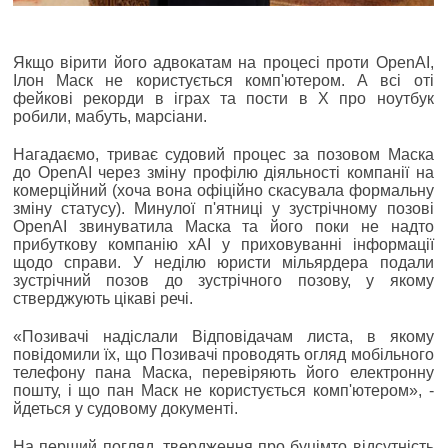
Якщо вірити його адвокатам на процесі проти OpenAI,
Ілон Маск не користується комп'ютером. А всі оті
фейкові рекорди в іграх та пости в X про ноутбук
робили, мабуть, марсіани.
Нагадаємо, триває судовий процес за позовом Маска
до OpenAI через зміну профілю діяльності компанії на
комерційний (хоча вона офіційно скасувала формальну
зміну статусу). Минулої п'ятниці у зустрічному позові
OpenAI звинуватила Маска та його поки не надто
прибуткову компанію xAI у приховуванні інформації
щодо справи. У неділю юристи мільярдера подали
зустрічний позов до зустрічного позову, у якому
стверджують цікаві речі.
«Позивачі надіслали Відповідачам листа, в якому
повідомили їх, що Позивачі проводять огляд мобільного
телефону пана Маска, перевіряють його електронну
пошту, і що пан Маск не користується комп'ютером», -
йдеться у судовому документі.
На перший погляд, твердження про буцімто відсутність