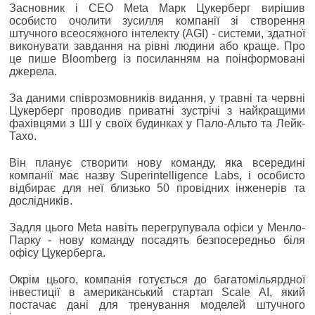
Засновник і CEO Meta Марк Цукерберг вирішив
особисто очолити зусилля компанії зі створення
штучного всеосяжного інтелекту (AGI) - системи, здатної
виконувати завдання на рівні людини або краще. Про
це пише Bloomberg із посиланням на поінформовані
джерела.
За даними співрозмовників видання, у травні та червні
Цукерберг проводив приватні зустрічі з найкращими
фахівцями з ШІ у своїх будинках у Пало-Альто та Лейк-
Тахо.
Він планує створити нову команду, яка всередині
компанії має назву Superintelligence Labs, і особисто
відбирає для неї близько 50 провідних інженерів та
дослідників.
Задля цього Meta навіть перегрупувала офіси у Менло-
Парку - нову команду посадять безпосередньо біля
офісу Цукерберга.
Окрім цього, компанія готується до багатомільярдної
інвестиції в американський стартап Scale AI, який
постачає дані для тренування моделей штучного