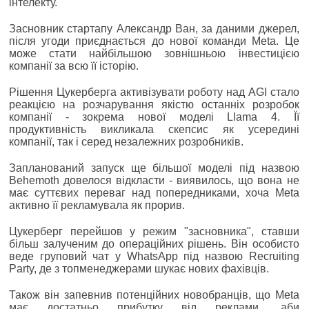
інтелекту.
Засновник стартапу Александр Ван, за даними джерел,
після угоди приєднається до нової команди Meta. Це
може стати найбільшою зовнішньою інвестицією
компанії за всю її історію.
Рішення Цукерберга активізувати роботу над AGI стало
реакцією на розчарування якістю останніх розробок
компанії - зокрема нової моделі Llama 4. Її
продуктивність викликала скепсис як усередині
компанії, так і серед незалежних розробників.
Запланований запуск ще більшої моделі під назвою
Behemoth довелося відкласти - виявилось, що вона не
має суттєвих переваг над попередниками, хоча Meta
активно її рекламувала як прорив.
Цукерберг перейшов у режим "засновника", ставши
більш залученим до операційних рішень. Він особисто
веде груповий чат у WhatsApp під назвою Recruiting
Party, де з топменеджерами шукає нових фахівців.
Також він запевнив потенційних новобранців, що Meta
має достатньо прибутку від реклами, аби