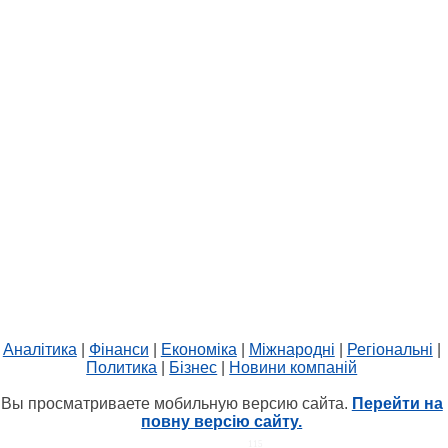
Аналітика
|
Фінанси
|
Економіка
|
Міжнародні
|
Регіональні
|
Политика
|
Бізнес
|
Новини компаній
Вы просматриваете мобильную версию сайта.
Перейти на
повну версію сайту.
HIT.UA
115