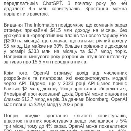
передплатників ChatGPT. З початку року до неї
додалося 4,5 млн користувачів. Зростання можна
порівняти з ракетою.
Видання The Information повідомляє, що компанія зараз
отримує принаймні $415 млн доходу на місяць, без
урахування корпоративних планів та нового тарифу Pro
($200 на місяць), що означає, що означає річний дохід у
$5 млрд. Це майже на 30% більше порівняно з доходом
у розмірі $333 млн на місяць та $3,7 млрд торік.
Наприкінці минулого року розробник штучного інтелекту
звітував про 15,5 млн передплатників.
Крім того, OpenAI отримує дохід від численних
розробників та платформ, які використовують моделі
через API. Відомо, що у 2023 році API-бізнес приніс
близько $2 млрд доходу. Якщо зростання збережеться,
ймовірний прогнозований дохід OpenAI може становити
близько $12,7 млрд на рік. За даними Bloomberg, OpenAI
має плани на $29,4 млрд у 2026 році.
Попри швидке зростання кількості користувачів,
відсоток платних користувачів дещо зменшився з 5%
три місяці тому до 4% зараз. OpenAI може похвалитися