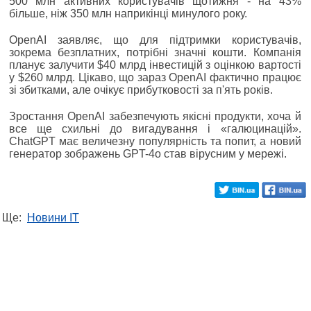
500 млн активних користувачів щотижня - на 43%
більше, ніж 350 млн наприкінці минулого року.
OpenAI заявляє, що для підтримки користувачів,
зокрема безплатних, потрібні значні кошти. Компанія
планує залучити $40 млрд інвестицій з оцінкою вартості
у $260 млрд. Цікаво, що зараз OpenAI фактично працює
зі збитками, але очікує прибутковості за п'ять років.
Зростання OpenAI забезпечують якісні продукти, хоча й
все ще схильні до вигадування і «галюцинацій».
ChatGPT має величезну популярність та попит, а новий
генератор зображень GPT-4o став вірусним у мережі.
Ще:
Новини IT