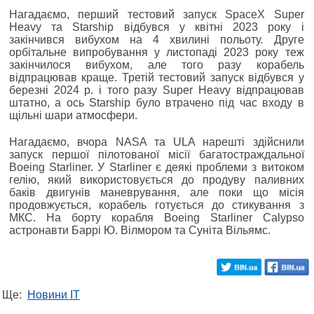
Нагадаємо, перший тестовий запуск SpaceX Super
Heavy та Starship відбувся у квітні 2023 року і
закінчився вибухом на 4 хвилині польоту. Друге
орбітальне випробування у листопаді 2023 року теж
закінчилося вибухом, але того разу корабель
відпрацював краще. Третій тестовий запуск відбувся у
березні 2024 р. і того разу Super Heavy відпрацював
штатно, а ось Starship було втрачено під час входу в
щільні шари атмосфери.
Нагадаємо, вчора NASA та ULA нарешті здійснили
запуск першої пілотованої місії багатостраждальної
Boeing Starliner. У Starliner є деякі проблеми з витоком
гелію, який використовується до продуву паливних
баків двигунів маневрування, але поки що місія
продовжується, корабель готується до стикування з
МКС. На борту корабля Boeing Starliner Calypso
астронавти Баррі Ю. Вілмором та Суніта Вільямс.
Ще:
Новини IT