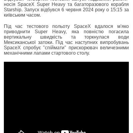
носія SpaceX Super Heavy та багаторазового корабля
Starship. Запуск відбувся 6 червня 2024 року о 15:15 за
київським часом.
Під час тестового польоту SpaceX вдалося м'яко
приводнити Super Heavy, яка повністю погасила
вертикальну швидкість та торкнулася води
Мексиканської затоки. Під час наступних випробувань
SpaceX спробує "спіймати" прискорювач величезними
механічними лапами стартового столу.