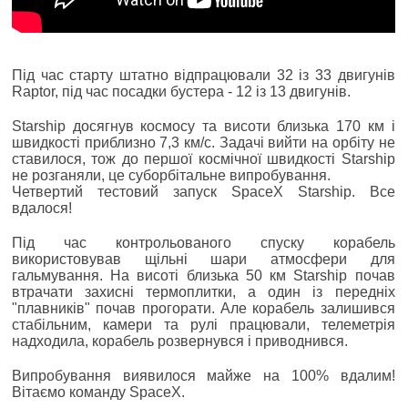
Під час старту штатно відпрацювали 32 із 33 двигунів
Raptor, під час посадки бустера - 12 із 13 двигунів.
Starship досягнув космосу та висоти близька 170 км і
швидкості приблизно 7,3 км/с. Задачі вийти на орбіту не
ставилося, тож до першої космічної швидкості Starship
не розганяли, це суборбітальне випробування.
Четвертий тестовий запуск SpaceX Starship. Все
вдалося!
Під час контрольованого спуску корабель
використовував щільні шари атмосфери для
гальмування. На висоті близька 50 км Starship почав
втрачати захисні термоплитки, а один із передніх
"плавників" почав прогорати. Але корабель залишився
стабільним, камери та рулі працювали, телеметрія
надходила, корабель розвернувся і приводнився.
Випробування виявилося майже на 100% вдалим!
Вітаємо команду SpaceX.