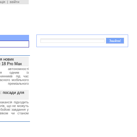
ація
|
ввійти
ея нових
 18 Pro Max
 автономності
ться одним із
чинників під час
асного мобільного
 преміального
»: посади для
акансія підходить
тів, що не можуть
бойові завдання у
 віком чи станом