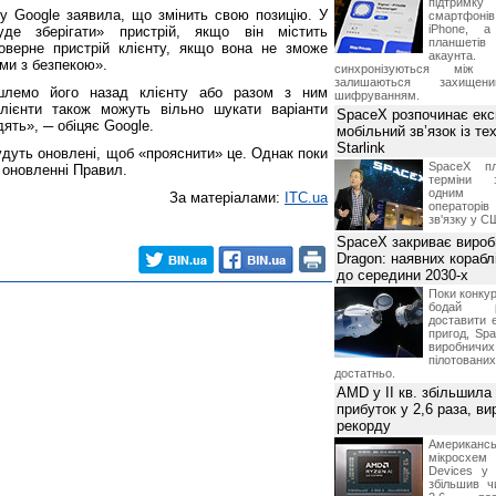
підтрим
ty Google заявила, що змінить свою позицію. У
смартфоні
iPhone, а
де зберігати» пристрій, якщо він містить
планшетів
поверне пристрій клієнту, якщо вона не зможе
акаунта.
ми з безпекою».
синхронізуються між 
залишаються захищени
шлемо його назад клієнту або разом з ним
шифруванням.
лієнти також можуть вільно шукати варіанти
SpaceX розпочинає екс
дять», ─ обіцяє Google.
мобільний зв’язок із те
Starlink
удуть оновлені, щоб «прояснити» це. Однак поки
SpaceX пл
в оновленні Правил.
терміни з
одним з
За матеріалами:
ITC.ua
операторі
зв'язку у С
SpaceX закриває вироб
Dragon: наявних корабл
до середини 2030-х
Поки конку
бодай р
доставити 
пригод, Sp
виробничих
пілотова
достатньо.
AMD у II кв. збільшила
прибуток у 2,6 раза, ви
рекорду
Американ
мікросхем
Devices у 
збільшив ч