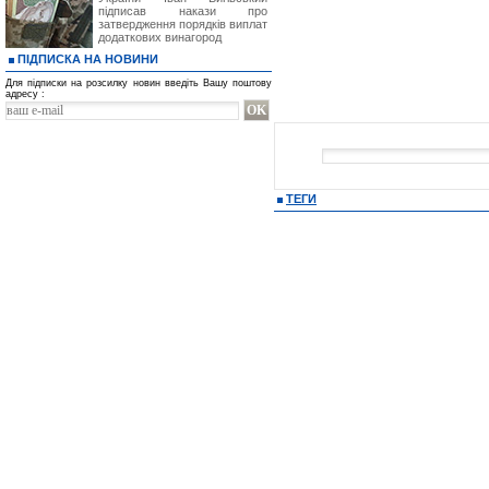
підписав накази про
затвердження порядків виплат
додаткових винагород
ПІДПИСКА НА НОВИНИ
Для підписки на розсилку новин введіть Вашу поштову
адресу :
ТЕГИ