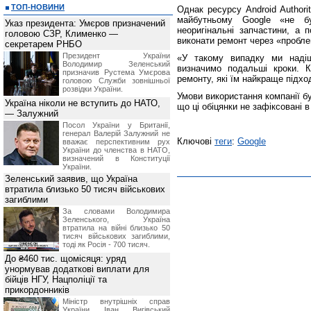
ТОП-НОВИНИ
Однак ресурсу Android Authori
майбутньому Google «не бу
Указ президента: Умєров призначений
неоригінальні запчастини, а 
головою СЗР, Клименко —
виконати ремонт через «пробле
секретарем РНБО
Президент України
«У такому випадку ми наді
Володимир Зеленський
визначимо подальші кроки. К
призначив Pустема Умєрова
ремонту, які їм найкраще підхо
головою Служби зовнішньої
розвідки України.
Умови використання компанії б
Україна ніколи не вступить до НАТО,
що ці обіцянки не зафіксовані 
— Залужний
Посол України у Британії,
генерал Валерій Залужний не
Ключові
теги
:
Google
вважає перспективним рух
України до членства в НАТО,
визначений в Конституції
України.
Зеленський заявив, що Україна
втратила близько 50 тисяч військових
загиблими
За словами Володимира
Зеленського, Україна
втратила на війні близько 50
тисяч військових загиблими,
тоді як Росія - 700 тисяч.
До ₴460 тис. щомісяця: уряд
унормував додаткові виплати для
бійців НГУ, Нацполіції та
прикордонників
Міністр внутрішніх справ
України Іван Вигівський