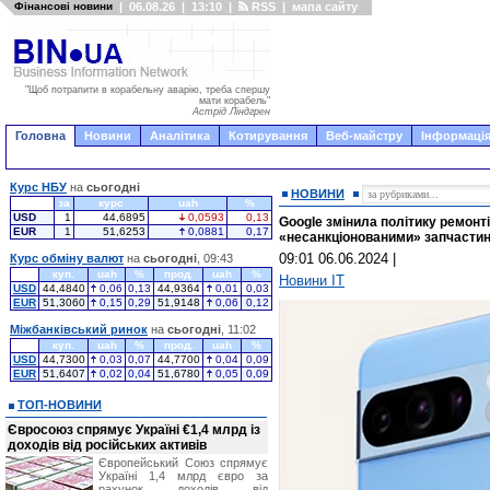
Фінансові новини
|
06.08.26
|
13:10
|
RSS
|
мапа сайту
"Щоб потрапити в корабельну аварію, треба спершу
мати корабель"
Астрід Ліндгрен
Головна
Новини
Аналітика
Котирування
Веб-майстру
Інформація
Курс НБУ
на
сьогодні
НОВИНИ
за
курс
uah
%
USD
1
44,6895
0,0593
0,13
Google змінила політику ремонті
EUR
1
51,6253
0,0881
0,17
«несанкціонованими» запчасти
09:01 06.06.2024
|
Курс обміну валют
на
сьогодні
, 09:43
куп.
uah
%
прод.
uah
%
Новини IT
USD
44,4840
0,06
0,13
44,9364
0,01
0,03
EUR
51,3060
0,15
0,29
51,9148
0,06
0,12
Міжбанківський ринок
на
сьогодні
, 11:02
куп.
uah
%
прод.
uah
%
USD
44,7300
0,03
0,07
44,7700
0,04
0,09
EUR
51,6407
0,02
0,04
51,6780
0,05
0,09
ТОП-НОВИНИ
Євросоюз спрямує Україні €1,4 млрд із
доходів від російських активів
Європейський Союз спрямує
Україні 1,4 млрд євро за
рахунок доходів від