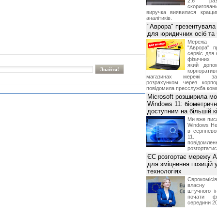
2,6 раз
скоригова
виручка виявилися кращи
аналітиків.
"Аврора" презентувала
для юридичних осіб т
Мережа м
"Аврора" п
сервіс для 
фізичних о
який допо
корпорати
магазинах мережі за 
розрахунком через корпо
повідомила пресслужба комп
Microsoft розширила м
Windows 11: біометричн
доступним на більшій к
Ми вже пис
Windows Hel
в серпнево
11. С
повідомлен
розгортатис
ЄС розгортає мережу A
для зміцнення позицій 
технологіях
Єврокомісі
власну і
штучного і
почати фу
середини 2