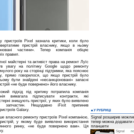
 пристроїв Pixel зазнала критики, коли було
овертатиме пристрій власнику, якщо в ньому
іоновані частини». Тепер компанія обіцяє
оїх правил.
ної майстерні та активіст права на ремонт Луїс
ув увагу на політику Google щодо ремонту
инулого року на сторінці підтримки, яка пояснює
у, прямо говорилося, що якщо пристрій було
ьому були знайдені «несанкціоновані» запасні
истрій «не буде повернено» його власнику.
ожий підхід під критику потрапила компанія
нія вимагала підписувати контракти, які
терні знищують пристрої, у яких було виявлено
их запчастин. Нещодавно iFixit припинив
истроїв Galaxy.
У РУБРИЦІ
ше власного ремонту пристроїв Pixel компанією,
Signal розширив можлив
ристрій, у якому буде виявлено використання
тепер можна додавати
ринного ринку, «не буде повернено вам». Ця
планшети
ку.
Signal по