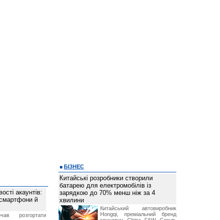
БІЗНЕС
Китайські розробники створили
батарею для електромобілів із
ості акаунтів:
зарядкою до 70% менш ніж за 4
 смартфони й
хвилини
Китайський автовиробник
Hongqi, преміальний бренд
чав розгортати