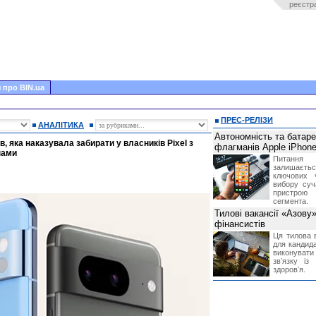
реєстр
 про BIN.ua
ПРЕС-РЕЛІЗИ
АНАЛІТИКА
Автономність та батар
в, яка наказувала забирати у власників Pixel з
флагманів Apple iPhone
нами
Питання
залишає
ключових 
вибору суч
пристрою
сегмента.
Тилові вакансії «Азову
фінансистів
Ця тилова в
для кандида
виконувати 
звʼязку із
здоровʼя.