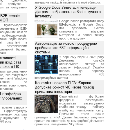
а, одночасно
завершив період із першим в історії збитком.
ний прибуток і
У Google Docs з’явилася генерація
ми за очікування
діаграм і зображень на базі штучного
 B2B-сервіс
інтелекту
а ФОП
Google почав розгортати нову
ШІ-функцію в Google Docs,
ультимаркетів
яка дозволить Gemini
резентувала B2B-
створювати візуальні
юридичних осіб та
матеріали на основі тексту
сіб-підприємців,
просто в документі.
може здійснювати
вні закупівлі в
Авторизацію за новою процедурою
безготівковим
пройшли вже 682 інформаційні
ративний баланс,
системи
анії.
У першому півріччі 2026 року
ожливості
Державна служба
ий вхід став
спеціального зв'язку та
ількості ПК
захисту інформації України
внесла до переліку
али про оновлення
авторизованих 485
lo, яке очікується
інформаційних систем.
му патчі Windows
хоже, за
Конфлікт навколо FIFA: Європа
нями, воно почало
допускає бойкот ЧС через прихід
я раніше.
приватних інвесторів
I-гігафабрик
Європейські футбольні
у глобальних
федерації розглядають
можливість застосування
крайнього заходу - бойкоту
я прагне створити
майбутніх чемпіонатів світу.
нфраструктуру
Причиною стали плани
нтелекту, яка має
президента FIFA Джанні Інфантіно залучити
нкціонувати до
приватних інвесторів до комерційної діяльності
028 року
організації, повідомляє Sky News.