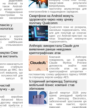
концерну China FAW Group,
ку додаткових
представив результати
в на Android та
випробувань нового
 також Android-
прототипу акумулятора для
 у межах одного
електромобілів із надшвидкою зарядкою.
 Повідомлення
пристроями та
Смартфони на Android можуть
ми наскрізним
здорожчати через нову цінову
політику Qualcomm
пансію у
Qualcomm поки не розкрила,
хнологією
наскільки подорожчають чіпи,
але для покупців це означає
одне: усі Android-пристрої на
анує у короткі
чіпах Snapdragon неминуче
робити Starlink
подорожчають.
 найбільших
в стільникового
Anthropic використала Claude для
ША.
виявлення раніше невідомих
ництво Crew
криптографічних атак
ів вистачить
Компанія Anthropic
повідомила, що її модель
Claude Mythos Preview
ренти намагаються
допомогла знайти нові
аз стабільно
способи атак на два
екіпаж до МКС без
криптографічні алгоритми -
aceX вирішила, що
постквантову схему цифрового підпису HAWK
 потужностей для
та спрощену версію шифру AES.
них капсул їй
Історичний антирекорд Samsung:
мобільний бізнес компанії став
 чистий
збитковим
ручку – до
Другий квартал 2026 року
приніс рекордний прибуток
ський виробник
для Samsung Electronics,
 Advanced Micro
забезпечений зростанням цін
другому кварталі
на чипи пам'яті, проте
истий прибуток у
підрозділ смартфонів