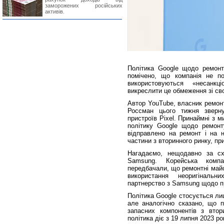
заморожених російських
активів.
Політика Google щодо ремонту
помічено, що компанія не п
використовуються «несанкц
викреслити це обмеження зі св
Автор YouTube, власник ремонт
Россман цього тижня зверн
пристроїв Pixel. Принаймні з м
політику Google щодо ремонт
відправлено на ремонт і на н
частини з вторинного ринку, пр
Нагадаємо, нещодавно за сх
Samsung. Корейська компа
передбачали, що ремонтні майс
використання неоригінальн
партнерство з Samsung щодо пр
Політика Google стосується ли
але аналогічно сказано, що п
запасних компонентів з вто
політика діє з 19 липня 2023 ро